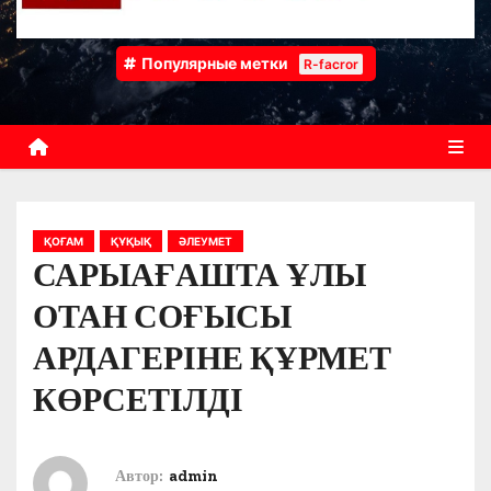
Популярные метки
R-facror
ҚОҒАМ
ҚҰҚЫҚ
ӘЛЕУМЕТ
САРЫАҒАШТА ҰЛЫ
ОТАН СОҒЫСЫ
АРДАГЕРІНЕ ҚҰРМЕТ
КӨРСЕТІЛДІ
Автор:
admin