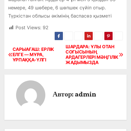
немере, 49 шөбере, 6 шөпшек сүйіп отыр.
Түркістан облысы әкімінің баспасөз қызметі
Post Views:
92
ШАРДАРА: ҰЛЫ ОТАН
Н
САРЫАҒАШ: ЕРЛІК
СОҒЫСЫНЫҢ
ЕЛГЕ — МҰРА,
АРДАГЕРЛЕРІ МӘҢГІЛІК
а
ҰРПАҚҚА-ҮЛГІ
ЖАДЫМЫЗДА
в
и
Автор:
admin
г
а
ц