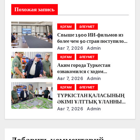
и
Похожая запись
я
п
ҚОҒАМ
ӘЛЕУМЕТ
Свыше 1900 ИИ-фильмов из
о
более чем 90 стран поступило
на Astana AI Film Festival
з
Авг 7, 2026
Admin
ҚОҒАМ
ӘЛЕУМЕТ
а
Аким города Туркестан
ознакомился с ходом
п
строительства военного
Авг 7, 2026
Admin
городка Национальной гвардии
и
ҚОҒАМ
ӘЛЕУМЕТ
ТҮРКІСТАН ҚАЛАСЫНЫҢ
с
ӘКІМІ ҰЛТТЫҚ ҰЛАННЫҢ
ЖАҢА ӘСКЕРИ
Авг 7, 2026
Admin
я
ҚАЛАШЫҒЫНЫҢ
ҚҰРЫЛЫС БАРЫСЫМЕН
м
ТАНЫСТЫ.