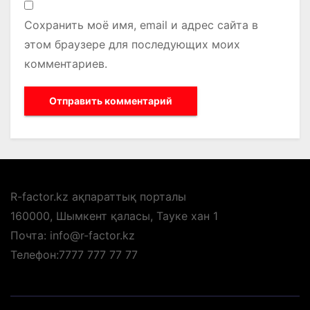
Сохранить моё имя, email и адрес сайта в
этом браузере для последующих моих
комментариев.
R-factor.kz ақпараттық порталы
160000, Шымкент қаласы, Тауке хан 1
Почта: info@r-factor.kz
Телефон:7777 777 77 77