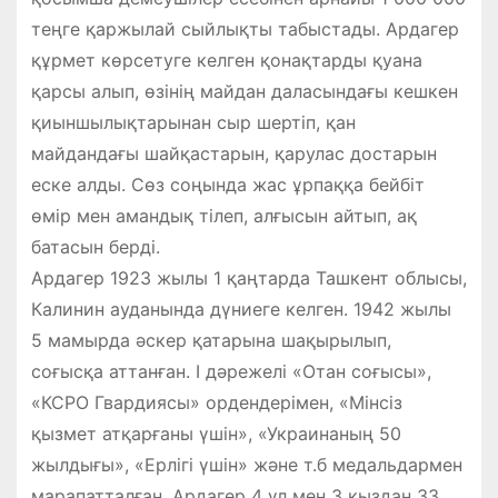
теңге қаржылай сыйлықты табыстады. Ардагер
құрмет көрсетуге келген қонақтарды қуана
қарсы алып, өзінің майдан даласындағы кешкен
қиыншылықтарынан сыр шертіп, қан
майдандағы шайқастарын, қарулас достарын
еске алды. Сөз соңында жас ұрпаққа бейбіт
өмір мен амандық тілеп, алғысын айтып, ақ
батасын берді.
Ардагер 1923 жылы 1 қаңтарда Ташкент облысы,
Калинин ауданында дүниеге келген. 1942 жылы
5 мамырда әскер қатарына шақырылып,
соғысқа аттанған. I дәрежелі «Отан соғысы»,
«КСРО Гвардиясы» ордендерімен, «Мінсіз
қызмет атқарғаны үшін», «Украинаның 50
жылдығы», «Ерлігі үшін» және т.б медальдармен
марапатталған. Ардагер 4 ұл мен 3 қыздан 33