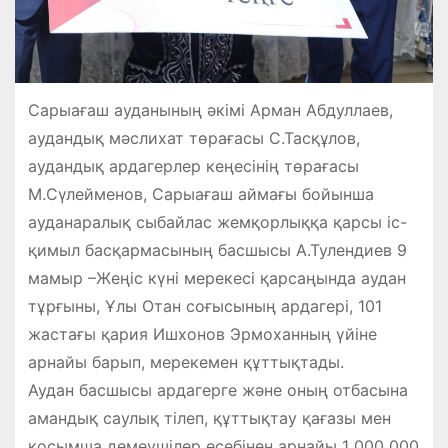
Сарыағаш ауданының әкімі Арман Абдуллаев,
аудандық мәслихат төрағасы С.Тасқұлов,
аудандық ардагерлер кеңесінің төрағасы
М.Сүлейменов, Сарыағаш аймағы бойынша
ауданаралық сыбайлас жемқорлыққа қарсы іс-
қимыл басқармасының басшысы А.Тулендиев 9
мамыр –Жеңіс күні мерекесі қарсаңында аудан
тұрғыны, Ұлы Отан соғысының ардагері, 101
жастағы қария Ишхонов Эрмоханның үйіне
арнайы барып, мерекемен құттықтады.
Аудан басшысы ардагерге және оның отбасына
амандық саулық тілеп, құттықтау қағазы мен
қосымша демеушілер есебінен арнайы 1 000 000