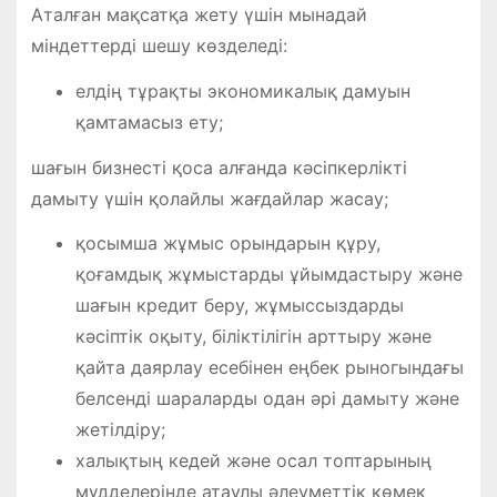
Аталған мақсатқа жету үшiн мынадай
мiндеттердi шешу көзделедi:
елдiң тұрақты экономикалық дамуын
қамтамасыз ету;
шағын бизнесті қоса алғанда кәсіпкерлiкті
дамыту үшін қолайлы жағдайлар жасау;
қосымша жұмыс орындарын құру,
қоғамдық жұмыстарды ұйымдастыру және
шағын кредит беру, жұмыссыздарды
кәсіптік оқыту, білiктiлiгін арттыру және
қайта даярлау есебiнен еңбек рыногындағы
белсендi шараларды одан әрi дамыту және
жетілдіру;
халықтың кедей және осал топтарының
мүдделерiнде атаулы әлеуметтiк көмек