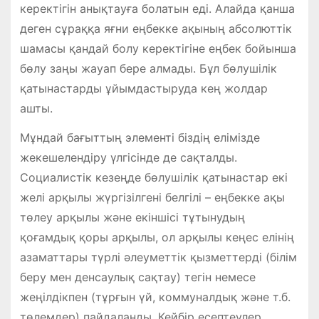
керектігін анықтауға болатын еді. Алайда қанша
деген сұраққа яғни еңбекке ақының абсолюттік
шамасы қандай болу керектігіне еңбек бойынша
бөлу заңы жауап бере алмады. Бұл бөлушілік
қатынастарды ұйымдастыруда кең жолдар
ашты.
Мұндай бағыттың элементі біздің елімізде
жекешелендіру үлгісінде де сақталды.
Социалистік кезеңде бөлушілік қатынастар екі
желі арқылы жүргізілгені белгілі – еңбекке ақы
төлеу арқылы және екіншісі тұтынудың
қоғамдық қоры арқылы, ол арқылы кеңес елінің
азаматтары түрлі әлеуметтік қызметтерді (білім
беру мен денсаулық сақтау) тегін немесе
жеңілдікпен (тұрғын үй, коммуналдық және т.б.
төлемдер) пайдаланды. Кейбір есептеулер