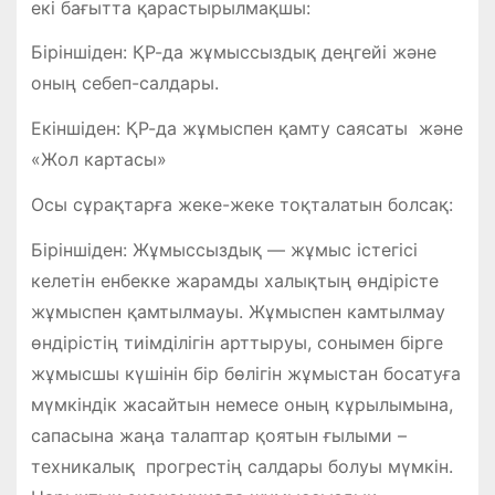
екі бағытта қарастырылмақшы:
Біріншіден: ҚР-да жұмыссыздық деңгейі және
оның себеп-салдары.
Екіншіден: ҚР-да жұмыспен қамту саясаты және
«Жол картасы»
Осы сұрақтарға жеке-жеке тоқталатын болсақ:
Біріншіден: Жұмыссыздық — жұмыс істегісі
келетін енбекке жарамды халықтың өндірісте
жұмыспен қамтылмауы. Жұмыспен камтылмау
өндірістің тиімділігін арттыруы, сонымен бірге
жұмысшы күшінін бір бөлігін жұмыстан босатуға
мүмкіндік жасайтын немесе оның кұрылымына,
сапасына жаңа талаптар қоятын ғылыми –
техникалық прогрестің салдары болуы мүмкін.