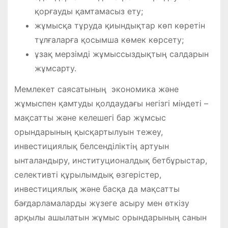
қорғауды қамтамасыз ету;
жұмысқа тұруда қиындықтар көп көретін
тұлғаларға қосымша көмек көрсету;
ұзақ мерзімді жұмыссыздықтың салдарын
жұмсарту.
Мемлекет саясатының экономика және
жұмыспен қамтуды қолдаудағы негізгі міндеті –
мақсатты және келешегі бар жұмсыс
орындарының қысқартылуын тежеу,
инвестициялық белсенділіктің артуын
ынталандыру, институционалдық бетбұрыстар,
селективті құрылымдық өзгерістер,
инвестициялық және басқа да мақсатты
бағдарламаларды жүзеге асыру мен өткізу
арқылы ашылатын жұмыс орындарының санын