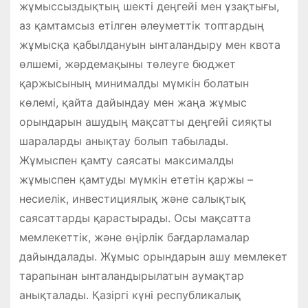
жұмыссыздықтың шекті деңгейі мен ұзақтығы,
аз қамтамсыз етілген әлеуметтік топтардың
жұмысқа қабылдануын ынталандыру мен квота
өлшемі, жәрдемақыны төлеуге бюджет
қаржысының минималды мүмкін болатын
көлемі, қайта дайындау мен жаңа жұмыс
орындарын ашудың мақсатты деңгейі сияқты
шараларды анықтау болып табылады.
Жұмыспен қамту саясаты максималды
жұмыспен қамтуды мүмкін ететін қаржы –
несиелік, инвестициялық және салықтық
саясаттарды қарастырады. Осы мақсатта
мемлекеттік, және өңірлік бағдарламалар
дайындалады. Жұмыс орындарын ашу мемлекет
тарапынан ынталандырылатын аумақтар
анықталады. Қазіргі күні республикалық