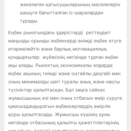
жекелеген қатысушыларының мәселелерін
шешуге бағытталған іс-шаралардан
тұрады.
Еңбек рыногындағы үдерістерді реттеудегі
маңызды орынды еңбеккерді өнімді еңбек етуге
итермелейтін және барлық мотивациялық
қондырғылар жүйесінің негізінде тұрған еңбек
ақы алады. Рыноктық экономикалы елдерде
еңбек ақының тиімді және оңтайлы деңгейі мен
оның минималды шегі туралы анық және нақты
түсініктер қалыптасқан. Бұл заңға сәйкес
жұмысшының өзі мен оның отбасын өмір сүруге
қамсыздандыратын еңбеккерлердің өмірлік
қоры қалыптасады. Жұмысшы күшінің құны
негізінде отбасының қалыпты қажеттіліктерінің
жиынтығы түсінігі қалыптасатын экономикалық