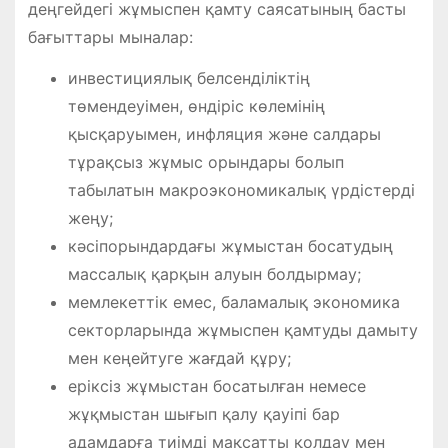
деңгейдегі жұмыспен қамту саясатының басты
бағыттары мыналар:
инвестициялық белсенділіктің
төмендеуімен, өндіріс көлемінің
қысқаруымен, инфляция және салдары
тұрақсыз жұмыс орындары болып
табылатын макроэкономикалық үрдістерді
жеңу;
кәсіпорындардағы жұмыстан босатудың
массалық қарқын алуын болдырмау;
мемлекеттік емес, баламалық экономика
секторларында жұмыспен қамтуды дамыту
мен кеңейтуге жағдай құру;
еріксіз жұмыстан босатылған немесе
жұқмыстан шығып қалу қауіпі бар
адамдарға тиімді мақсатты қолдау мен