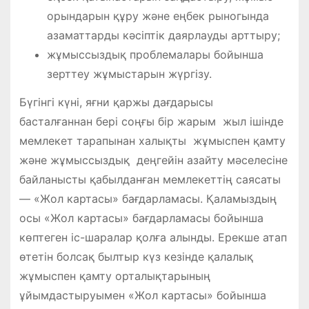
орындарын құру және еңбек рыногында
азаматтарды кәсіптік даярлауды арттыру;
жұмыссыздық проблемалары бойынша
зерттеу жұмыстарын жүргiзу.
Бүгінгі күні, яғни қаржы дағдарысы
басталғаннан бері соңғы бір жарым жыл ішінде
мемлекет тарапынан халықты жұмыспен қамту
және жұмыссыздық деңгейін азайту мәселесіне
байланысты қабылданған мемлекеттің саясаты
— «Жол картасы» бағдарламасы. Қаламыздың
осы «Жол картасы» бағдарламасы бойынша
көптеген іс-шаралар қолға алынды. Ерекше атап
өтетін болсақ былтыр күз кезінде қалалық
жұмыспен қамту орталықтарының
ұйымдастыруымен «Жол картасы» бойынша