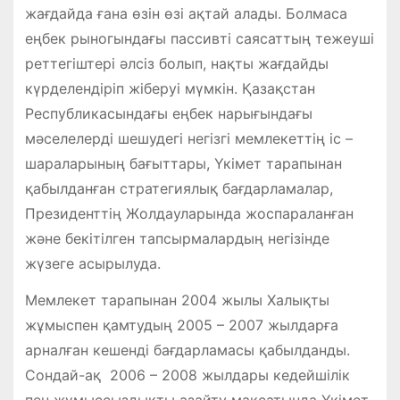
жағдайда ғана өзін өзі ақтай алады. Болмаса
еңбек рыногындағы пассивті саясаттың тежеуші
реттегіштері әлсіз болып, нақты жағдайды
күрделендіріп жіберуі мүмкін. Қазақстан
Республикасындағы еңбек нарығындағы
мәселелерді шешудегі негізгі мемлекеттің іс –
шараларының бағыттары, Үкімет тарапынан
қабылданған стратегиялық бағдарламалар,
Президенттің Жолдауларында жоспараланған
және бекітілген тапсырмалардың негізінде
жүзеге асырылуда.
Мемлекет тарапынан 2004 жылы Халықты
жұмыспен қамтудың 2005 – 2007 жылдарға
арналған кешендi бағдарламасы қабылданды.
Сондай-ақ 2006 – 2008 жылдары кедейшiлiк