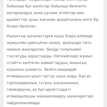
бойынша бұл желістер бойынша бөлінетін
материалдық және рухани игіліктер мен
қызметтер құны жағынан арақатынасы екіге бір
болып бөлінген.
Рыноктық қатынастарға көшу біздің елімізде
жұмыспен қамтылған халық арасында тегін
немесе жеңілдікпен бөлуді толығымен
тоқтатуды қарастырды. Нәтижесінде жұмыс
істейтін көптеген азаматтардың жиынтық
қорының қомақты бөлігін ешқандай
өтемақысыз қиып тастау орын алды. Бұл ел
тұрғындарының тұтыну қоржынының
төмендеуіне, ал бұл әділетсіздікті
өтемақылаушы жекешелендіру мүмкіндіктері
пайдаланылмады.