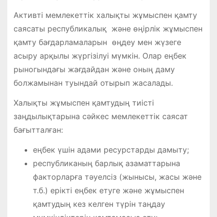
Активті мемлекеттік халықты жұмыспен қамту
саясаты республикалық және өңірлік жұмыспен
қамту бағдарламаларын өңдеу мен жүзеге
асыру арқылы жүргізілуі мүмкін. Олар еңбек
рыногындағы жағдайдан және оның даму
болжамынан туындай отырып жасалады.
Халықты жұмыспен қамтудың тиісті
заңдылықтарына сәйкес мемлекеттік саясат
бағытталған:
еңбек үшін адами ресурстарды дамыту;
республиканың барлық азаматтарына
факторларға тәуелсіз (жынысы, жасы және
т.б.) ерікті еңбек етуге және жұмыспен
қамтудың кез келген түрін таңдау