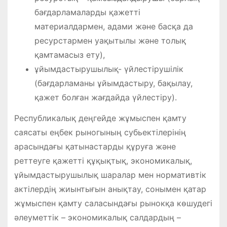
бағдарламаларды қажетті
материалдармен, адами және басқа да
ресурстармен уақытылы және толық
қамтамасыз ету),
ұйымдастырушылық- үйлестірушілік
(бағдарламаны ұйымдастыру, бақылау,
қажет болған жағдайда үйлестіру).
Республикалық деңгейде жұмыспен қамту
саясаты еңбек рыногының субьектілерінің
арасындағы қатынастарды құруға және
реттеуге қажетті құқықтық, экономикалық,
ұйымдастырушылық шаралар мен нормативтік
актілердің жиынтығын анықтау, сонымен қатар
жұмыспен қамту саласындағы рынокқа көшудегі
әлеуметтік – экономикалық салдардың –