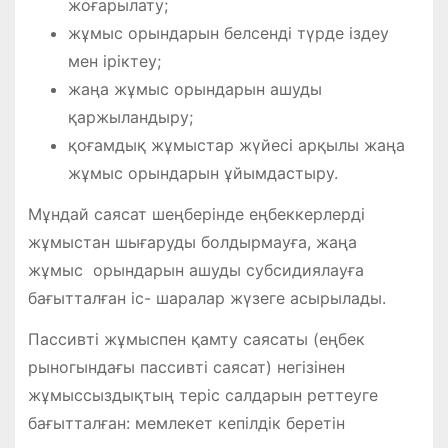
жоғарылату;
жұмыс орындарын белсенді түрде іздеу
мен іріктеу;
жаңа жұмыс орындарын ашуды
қаржыландыру;
қоғамдық жұмыстар жүйесі арқылы жаңа
жұмыс орындарын ұйымдастыру.
Мұндай саясат шеңберінде еңбеккерлерді
жұмыстан шығаруды болдырмауға, жаңа
жұмыс орындарын ашуды субсидиялауға
бағытталған іс- шаралар жүзеге асырылады.
Пассивті жұмыспен қамту саясаты (еңбек
рыногындағы пассивті саясат) негізінен
жұмыссыздықтың теріс салдарын реттеуге
бағытталған: мемлекет кепілдік беретін