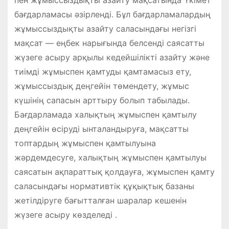
пен жұмыссыздықты азайту мақсатында Үкімет
бағдарламасы әзірленді. Бұл бағдарламалардың
жұмыссыздықты азайту саласындағы негiзгi
мақсат — еңбек нарығында белсендi саясатты
жүзеге асыру арқылы кедейшiлiктi азайту және
тиiмдi жұмыспен қамтуды қамтамасыз ету,
жұмыссыздық деңгейiн төмендету, жұмыс
күшiнiң сапасын арттыру болып табылады.
Бағдарламада халықтың жұмыспен қамтылу
деңгейiн өсірудi ынталандыруға, мақсатты
топтардың жұмыспен қамтылуына
жәрдемдесуге, халықтың жұмыспен қамтылуы
саясатын ақпараттық қолдауға, жұмыспен қамту
саласындағы нормативтiк құқықтық базаны
жетiлдiруге бағытталған шаралар кешенiн
жүзеге асыру көзделеді .