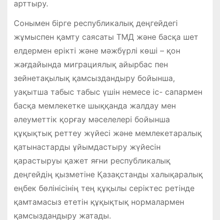
арттыру.
Сонымен бірге республикалық деңгейдегі
жұмыспен қамту саясаты ТМД және басқа шет
елдермен ерікті және мәжбүрлі көші – қон
жағдайында миграциялық айырбас пен
зейнетақылық қамсыздандыру бойынша,
уақытша табыс табыс үшін немесе іс- сапармен
басқа мемлекетке шыққанда жалдау мен
әлеуметтік қорғау мәселелері бойынша
құқықтық реттеу жүйесі және мемлекетаралық
қатынастарды ұйымдастыру жүйесін
қарастыруы қажет яғни республикалық
деңгейдің қызметіне Қазақстанды халықаралық
еңбек бөлінісінің тең құқылы серіктес ретінде
қамтамасыз ететін құқықтық нормалармен
қамсыздандыру жатады.