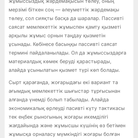
жұмыссыздық жәрдемақысын төлеу, оның
мерзімі біткен соң — әлеуметтік жәрдемақы
төлеу, сол сияқты басқа да шаралар. Пассивті
саясат мемлекеттік жұмыспен қамту қызметі
арқылы жұмыс орнын таңдау қызметін
ұсынады. Көбінесе басыңқы пассивті саясат
термині пайдаланылады. Ол да жұмыссыздарға
материалдық көмек беруді қарастырады,
алайда ұсынылатын қызмет түрі көп болады.
Сырт қарағанда, жоғарыдағы екі вариант та
ағымдық мемлекеттік шығыстар тұрғысынан
алғанда үнемді болып табылады. Алайда
экономикалық өрлеуді пасивті күту тактикасы
тек еңбек рыногының жоғары икемділігі
жағдайында және жұмысшы күшінің өз бетімен
жұмысқа орналасу мүмкіндігі жоғары болған