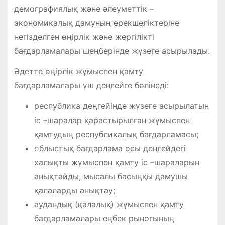
демографиялық және әлеуметтік –
экономикалық дамуның ерекшеліктеріне
негізделген өңірлік және жергілікті
бағдарламалары шеңберінде жүзеге асырылады.
Әдетте өңірлік жұмыспен қамту
бағдарламалары үш деңгейге бөлінеді:
республика деңгейінде жүзеге асырылатын
іс –шаралар қарастырылған жұмыспен
қамтудың республикалық бағдарламасы;
облыстық бағдарлама осы деңгейдегі
халықты жұмыспен қамту іс –шараларын
анықтайды, мысалы басыңқы дамушы
қалаларды анықтау;
аудандық (қалалық) жұмыспен қамту
бағдарламалары еңбек рыногының