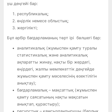
үш деңгейі бар:
республикалық;
өңірлік немесе облыстық;
жергілікті;
Бұл әрбір бағдарламаның төрт ірі бөлшегі бар:
аналитикалық (жұмыспен қамту туралы
статистикалық және аналитикалық
ақпаратты жинау, нақты бір жердегі,
өңірдегі, жалпы мемлекеттік деңгейде
жұмыспен қамту мәселесінің өзектілігін
анықтау);
бағдарламалық – мақсаттық (жұмыспен
қамту саясатының нақты мақсатын
анықтап, құрастыру);
ресурстық – қамсыздандырушы (барлық