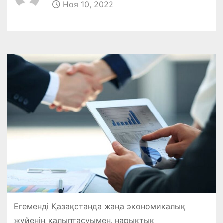
Ноя 10, 2022
Егеменді Қазақстанда жаңа экономикалық
жүйенің қалыптасуымен, нарықтық