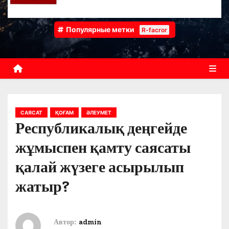
Популярные метки
R-facror
САЯСАТ
ҚОҒАМ
ӘЛЕУМЕТ
Республикалық деңгейде
жұмыспен қамту саясаты
қалай жүзеге асырылып
жатыр?
Автор:
admin