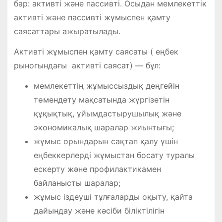
бар: активті және пассивті. Осыдан мемлекеттік
активті және пассивті жұмыспен қамту
саясаттары ажыратылады.
Активті жұмыспен қамту саясаты ( еңбек
рыногындағы активті саясат) — бұл:
мемлекеттің жұмыссыздық деңгейін
төмендету мақсатында жүргізетін
құқықтық, ұйымдастырушылық және
экономикалық шаралар жиынтығы;
жұмыс орындарын сақтап қалу үшін
еңбеккерлерді жұмыстан босату туралы
ескерту және профилактикамен
байланысты шаралар;
жұмыс іздеуші тұлғаларды оқыту, қайта
дайындау және кәсіби біліктілігін