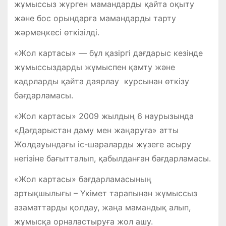
жұмыссыз жүрген мамандарды қайта оқыту
және бос орындарға мамандарды тарту
жәрмеңкесі өткізілді.
«Жол картасы» — бұл қазіргі дағдарыс кезінде
жұмыссыздарды жұмыспен қамту және
кадрларды қайта даярлау курсынан өткізу
бағдарламасы.
«Жол картасы» 2009 жылдың 6 наурызында
«Дағдарыстан даму мен жаңаруға» атты
Жолдауындағы іс-шараларды жүзеге асыру
негізіне бағытталып, қабылданған бағдарламасы.
«Жол картасы» бағдарламасының
артықшылығы – Үкімет тарапынан жұмыссыз
азаматтарды қолдау, жаңа мамандық алып,
жұмысқа орналастыруға жол ашу.