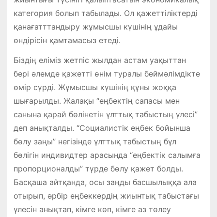
категория болып табылады. Ол қажеттіліктерді
қанағатттандыру жұмысшы күшінің ұдайы
өндірісін қамтамасыз етеді.
Біздің еліміз жетпіс жылдан астам уақыттан
бері әлемде қажетті өнім туралы беймәлімдікте
өмір сүрді. Жұмысшы күшінің құны жоққа
шығарылды. Жалақы “еңбектің сапасы мен
санына қарай бөлінетін ұлттық табыстың үлесі”
деп анықталды. “Социалистік еңбек бойынша
бөлу заңы” негізінде ұлттық табыстың бұл
бөлігін индивидтер арасында “еңбектік салымға
пропорционалды” түрде бөлу қажет болды.
Басқаша айтқанда, осы заңды басшылыққа ала
отырып, әрбір еңбеккердің жиынтық табыстағы
үлесін анықтап, кімге көп, кімге аз төлеу