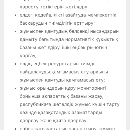
көрсету тетiктерiн жетілдiру;
елдегi кедейшiлiктi азайтуда мемлекеттiк
басқарудың тиiмдiлігін арттыру;
жұмыспен қамтудың белсендi нысандарын
дамыту бағытында нормативтік құқықтық
базаны жетiлдiру, ішкi еңбек рыногын
қорғау,
елдің еңбек ресурстарын тиiмдi
пайдалануды қамтамасыз ету арқылы
жұмыспен қамтуды қамтамасыз ету;
жұмыс орындарын құру мониторингi
бойынша ақпараттық базаны жасау,
республикаға шетелдiк жұмыс күшiн тарту
кезiнде қазақстандық азаматтарды
даярлау және қайта даярлау;
еңбек қатынастарын заңдастыру, жұмыс