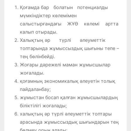
Қоғамда бар болатын потенциалды
мүмкіндіктер көлемімен
салыстырғандағы ЖҰӨ көлемі артта
калып отырады.
Халықтың әр түрлі әлеуметтік
топтарында жұмыссыздық шығыны тепе –
тең бөлінбейді.
Жоғары дәрежелі маман жұмысшылар
жоғалады.
қоғамның экономикалық әлеуетін толық
пайдаланбау;
жұмыстан босап қалған жұмысшылардың
біліктілігі жоғалады;
халықтың әр түрлі әлеуметтік топтары
арасында жұмыссыздық шығындарын тең
бөлмеу орын алады;