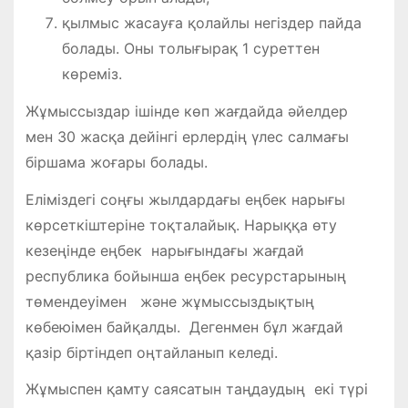
қылмыс жасауға қолайлы негіздер пайда
болады. Оны толығырақ 1 суреттен
көреміз.
Жұмыссыздар ішінде көп жағдайда әйелдер
мен 30 жасқа дейінгі ерлердің үлес салмағы
біршама жоғары болады.
Еліміздегі соңғы жылдардағы еңбек нарығы
көрсеткіштеріне тоқталайық. Нарыққа өту
кезеңінде еңбек нарығындағы жағдай
республика бойынша еңбек ресурстарының
төмендеуімен және жұмыссыздықтың
көбеюімен байқалды. Дегенмен бұл жағдай
қазір біртіндеп оңтайланып келеді.
Жұмыспен қамту саясатын таңдаудың екі түрі