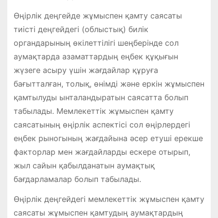
Өңірлік деңгейде жұмыспен қамту саясаты
тиісті деңгейдегі (облыстық) билік
органдарының өкілеттілігі шеңберінде сол
аумақтарда азаматтардың еңбек құқығын
жүзеге асыру үшін жағдайлар құруға
бағытталған, толық, өнімді және еркін жұмыспен
қамтылуды ынталандыратын саясатта болып
табылады. Мемлекеттік жұмыспен қамту
саясатының өңірлік аспектісі сол өңірлердегі
еңбек рыногының жағдайына әсер етуші ерекше
факторлар мен жағдайларды ескере отырып,
жыл сайын қабылданатын аумақтық
бағдарламалар болып табылады.
Өңірлік деңгейдегі мемлекеттік жұмыспен қамту
саясаты жұмыспен қамтудың аумақтардың