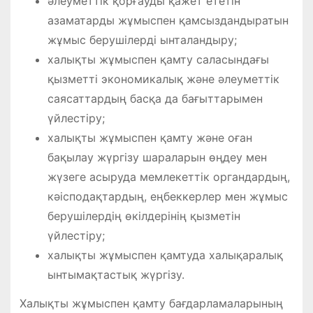
әлеуметтік қорғауды қажет ететін
азаматарды жұмыспен қамсыздандыратын
жұмыс берушілерді ынталандыру;
халықты жұмыспен қамту саласындағы
қызметті экономикалық және әлеуметтік
саясаттардың басқа да бағыттарымен
үйлестіру;
халықты жұмыспен қамту және оған
бақылау жүргізу шараларын өңдеу мен
жүзеге асыруда мемлекеттік органдардың,
кәісподақтардың, еңбеккерлер мен жұмыс
берушілердің өкілдерінің қызметін
үйлестіру;
халықты жұмыспен қамтуда халықаралық
ынтымақтастық жүргізу.
Халықты жұмыспен қамту бағдарламаларының