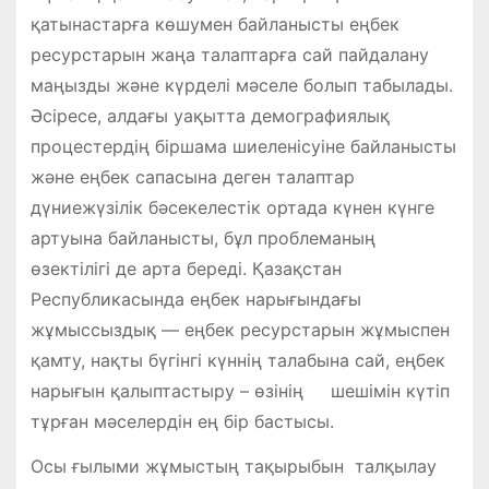
қатынастарға көшумен байланысты еңбек
ресурстарын жаңа талаптарға сай пайдалану
маңызды және күрделі мәселе болып табылады.
Әсіресе, алдағы уақытта демографиялық
процестердің біршама шиеленісуіне байланысты
және еңбек сапасына деген талаптар
дүниежүзілік бәсекелестік ортада күнен күнге
артуына байланысты, бұл проблеманың
өзектілігі де арта береді. Қазақстан
Республикасында еңбек нарығындағы
жұмыссыздық — еңбек ресурстарын жұмыспен
қамту, нақты бүгінгі күннің талабына сай, еңбек
нарығын қалыптастыру – өзінің шешімін күтіп
тұрған мәселердін ең бір бастысы.
Осы ғылыми жұмыстың тақырыбын талқылау