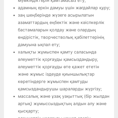
мүмкіндіктерін қамтамасыз ету;
адамның еркін дамуы үшін жағдайлар құру;
заң шеңберінде жүзеге асырылатын
азаматтардың еңбектік және кәіспкерлік
бастамаларын қолдау және олардың
өндірістік, творчестволық қабілеттерінің
дамуына ықпал ету;
халықты жұмыспен қамту саласында
әлеуметтік қорғауды қамсыздандыру,
әлеуметтік қорғауды өте қажет ететін
және жұмыс іздеуде қиыншылықтар
көретіндерге жұмыспен қамтуды
қамсыздандырушы шараларды жүргізу;
массалық және ұзақ уақыттық (бір жылдан
артық) жұмыссыздықтың алдын алу және
қысқарту;