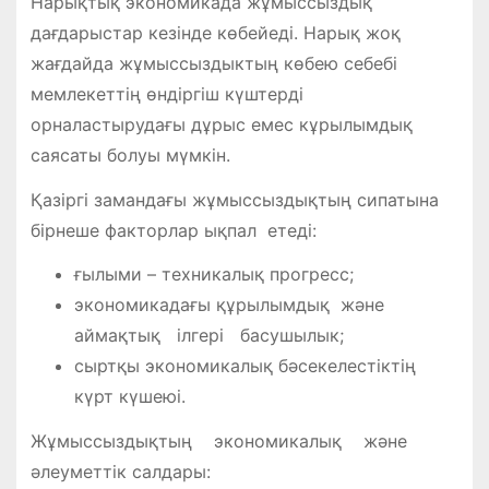
Нарықтық экономикада жұмыссыздық
дағдарыстар кезінде көбейеді. Нарық жоқ
жағдайда жұмыссыздыктың көбею себебі
мемлекеттің өндіргіш күштерді
орналастырудағы дұрыс емес кұрылымдық
саясаты болуы мүмкін.
Қазіргі замандағы жұмыссыздықтың сипатына
бірнеше факторлар ықпал етеді:
ғылыми – техникалық прогресс;
экономикадағы құрылымдық және
аймақтық ілгері басушылык;
сыртқы экономикалық бәсекелестіктің
күрт күшеюі.
Жұмыссыздықтың экономикалық және
әлеуметтік салдары: