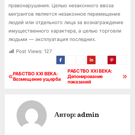
правонарушения. Целью незаконного ввоза
мигрантов является незаконное перемещение
людей или отдельного лица за вознаграждение
имущественного характера, а целью торговли
людьми — эксплуатация последних.
Post Views:
127
РАБСТВО XXI ВЕКА:
Н
РАБСТВО XXI ВЕКА:
Депонирование
Возмещение ущерба
показаний
а
в
и
Автор:
admin
г
а