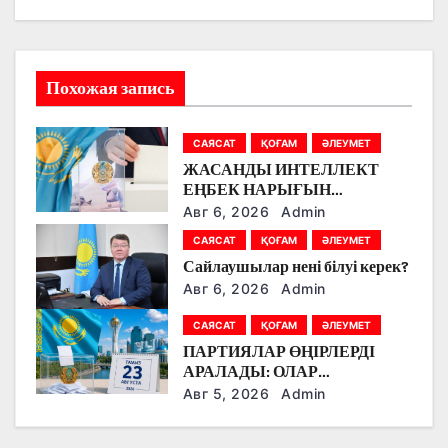
ц
и
Похожая запись
я
САЯСАТ
ҚОҒАМ
ӘЛЕУМЕТ
п
ЖАСАНДЫ ИНТЕЛЛЕКТ
о
ЕҢБЕК НАРЫҒЫН
ӨЗГЕРТУДЕ: ПАРТИЯЛАР
Авг 6, 2026
Admin
з
БІЛІМ БЕРУ МЕН БОЛАШАҚ
САЯСАТ
ҚОҒАМ
ӘЛЕУМЕТ
МАМАНДЫҚТАРДЫ
Сайлаушылар нені білуі керек?
а
ТАЛҚЫЛАДЫ
Авг 6, 2026
Admin
п
САЯСАТ
ҚОҒАМ
ӘЛЕУМЕТ
и
ПАРТИЯЛАР ӨҢІРЛЕРДІ
АРАЛАДЫ: ОЛАР
с
ДӘРІГЕРЛЕРМЕН,
Авг 5, 2026
Admin
ЖҰМЫСШЫЛАРМЕН,
я
ФЕРМЕРЛЕРМЕН ЖӘНЕ