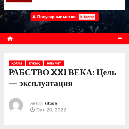
Популярные метки
R-facror
ҚОҒАМ
ҚҰҚЫҚ
ӘЛЕУМЕТ
РАБСТВО XXI ВЕКА: Цель
— эксплуатация
Автор:
admin
Окт 20, 2022