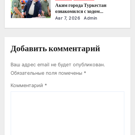
и
Аким города Туркестан
ознакомился с ходом
с
строительства военного
Авг 7, 2026
Admin
городка Национальной гвардии
я
м
Добавить комментарий
Ваш адрес email не будет опубликован.
Обязательные поля помечены
*
Комментарий
*