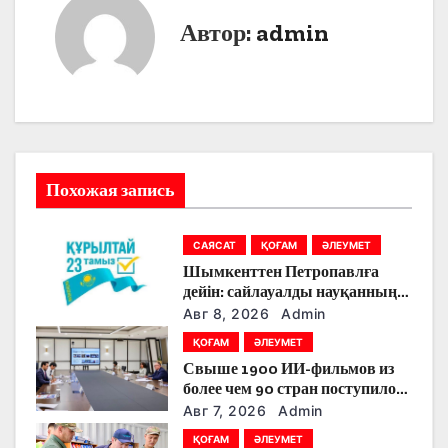
и
Автор:
admin
г
а
ц
и
Похожая запись
я
САЯСАТ
ҚОҒАМ
ӘЛЕУМЕТ
п
Шымкенттен Петропавлға
о
дейін: сайлауалды науқанның
кезекті күнінде партияларды
Авг 8, 2026
Admin
з
қандай тақырыптар
ҚОҒАМ
ӘЛЕУМЕТ
тоғыстырды
Свыше 1900 ИИ-фильмов из
а
более чем 90 стран поступило
на Astana AI Film Festival
п
Авг 7, 2026
Admin
ҚОҒАМ
ӘЛЕУМЕТ