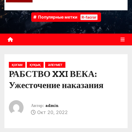
Популярные метки
R-facror
ҚОҒАМ
ҚҰҚЫҚ
ӘЛЕУМЕТ
РАБСТВО XXI ВЕКА:
Ужесточение наказания
Автор:
admin
Окт 20, 2022