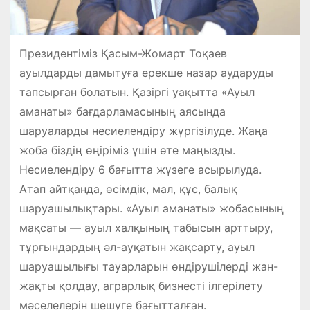
Президентіміз Қасым-Жомарт Тоқаев
ауылдарды дамытуға ерекше назар аударуды
тапсырған болатын. Қазіргі уақытта «Ауыл
аманаты» бағдарламасының аясында
шаруаларды несиелендіру жүргізілуде. Жаңа
жоба біздің өңіріміз үшін өте маңызды.
Несиелендіру 6 бағытта жүзеге асырылуда.
Атап айтқанда, өсімдік, мал, құс, балық
шаруашылықтары. «Ауыл аманаты» жобасының
мақсаты — ауыл халқының табысын арттыру,
тұрғындардың әл-ауқатын жақсарту, ауыл
шаруашылығы тауарларын өндірушілерді жан-
жақты қолдау, аграрлық бизнесті ілгерілету
мәселелерін шешуге бағытталған.