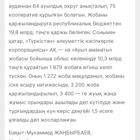
ауданнан 64 ауылдық округ анықталып, 75
кооператив құрылған болатын. Жобаны
қаржыландыруға республикалық бюджеттен
19,8 млрд. теңге қаржы бөлінген. Сонымен
қатар, «Түркістан» әлеуметтік кәсіпкерлік
корпорациясы» АҚ — на «Ауыл аманаты»
жобасы бойынша облыс көлемінде 10,3 млрд
теңге құрайтын 1 679 жобаға өтініш келіп
түскен. Оның 1 272 жоба мақұлданып, жобаны
іске асыру нәтижесінде, 3 200 жоба
қаржыландырылып, 3 400 — ге жуық жаңа
жұмыс орындары ашылады деп күтілуде және
тұрғындардың күн көріс деңгейі 1,5 есеге
ұлғаяды деп жоспарланған.
Бақыт-Мұхаммед ЖАҢБЫРБАЕВ,