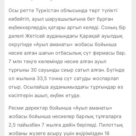
Осы ретте Түркістан облысында төрт түлікті
көбейтіп, ауыл шаруашылығына бет бұрған
еңбеккерлердің қатары артып келеді. Соның бір
дәлелі Жетісай ауданындағы Қарақай ауылдық
округінде «Ауыл аманаты» жобасы бойынша
несие алған шағын отбасылық сүт фермасы бар.
7 млн теңге көлемінде несие алған ауыл
тұрғыны 30 сауынды сиыр сатып алған. Бүгінде
ол жылына 33,5 тонна сүт сатуды жоспарлап
отыр. Осылайша ауданымыздағы тұрғындар өз
кәсіптерін ашып, еңбек етуде.
Ресми деректер бойынша «Ауыл аманаты»
жобасы бойынша несиелер барлық тұлғаларға
2,5 пайызбен 7 жылға дейін беріледі. Пилоттық
жобаны жүзеге асыру үшін өңірімізден 16