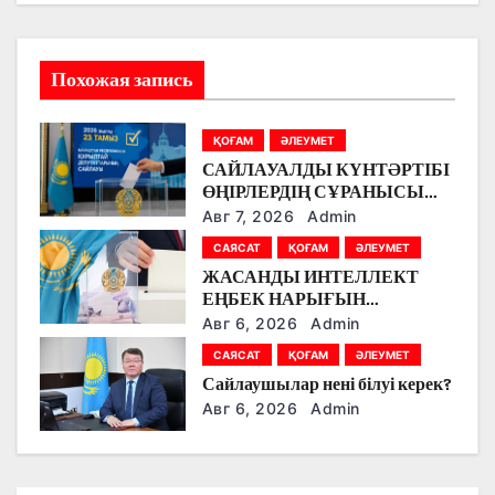
и
я
Похожая запись
п
о
ҚОҒАМ
ӘЛЕУМЕТ
САЙЛАУАЛДЫ КҮНТӘРТІБІ
з
ӨҢІРЛЕРДІҢ СҰРАНЫСЫ
НЕГІЗІНДЕ ҚАЛЫПТАСЫП
Авг 7, 2026
Admin
а
ЖАТЫР
САЯСАТ
ҚОҒАМ
ӘЛЕУМЕТ
п
ЖАСАНДЫ ИНТЕЛЛЕКТ
ЕҢБЕК НАРЫҒЫН
и
ӨЗГЕРТУДЕ: ПАРТИЯЛАР
Авг 6, 2026
Admin
БІЛІМ БЕРУ МЕН БОЛАШАҚ
с
САЯСАТ
ҚОҒАМ
ӘЛЕУМЕТ
МАМАНДЫҚТАРДЫ
Сайлаушылар нені білуі керек?
ТАЛҚЫЛАДЫ
я
Авг 6, 2026
Admin
м