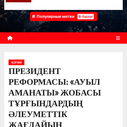
Популярные метки
R-facror
ҚОҒАМ
ПРЕЗИДЕНТ
РЕФОРМАСЫ: «АУЫЛ
АМАНАТЫ» ЖОБАСЫ
ТҰРҒЫНДАРДЫҢ
ӘЛЕУМЕТТІК
ЖАҒДАЙЫН