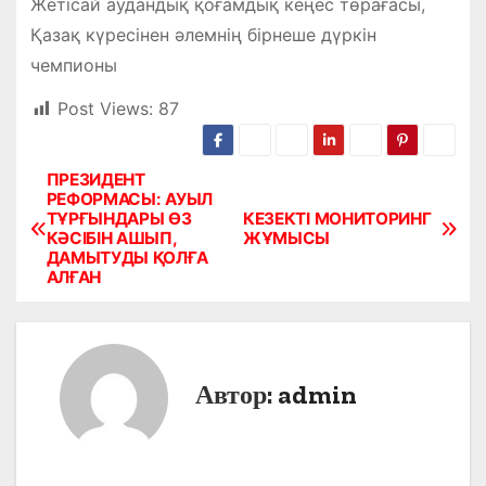
Жетісай аудандық қоғамдық кеңес төрағасы,
Қазақ күресінен әлемнің бірнеше дүркін
чемпионы
Post Views:
87
ПРЕЗИДЕНТ
Н
РЕФОРМАСЫ: АУЫЛ
ТҰРҒЫНДАРЫ ӨЗ
КЕЗЕКТІ МОНИТОРИНГ
а
КӘСІБІН АШЫП,
ЖҰМЫСЫ
ДАМЫТУДЫ ҚОЛҒА
в
АЛҒАН
и
г
Автор:
admin
а
ц