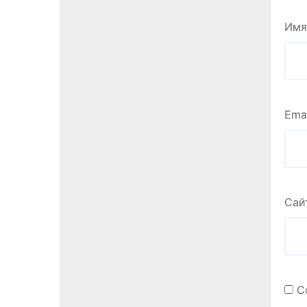
Им
Ema
Сай
С