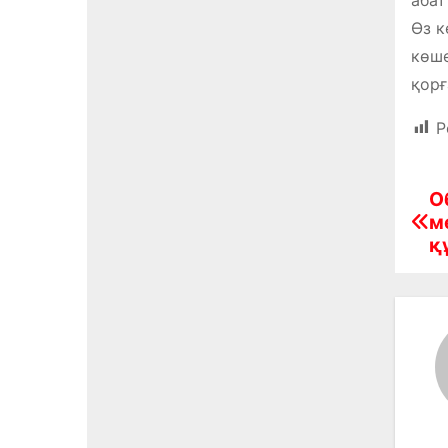
Өз к
көше
қорғ
P
О
Н
м
а
қ
в
и
г
а
ц