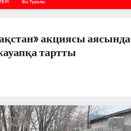
ТЕРІ
Біз Туралы
ақстан» акциясы аясында
ауапқа тартты