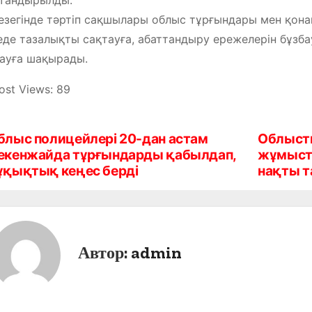
езегінде тәртіп сақшылары облыс тұрғындары мен қон
де тазалықты сақтауға, абаттандыру ережелерін бұзба
ауға шақырады.
ost Views:
89
блыс полицейлері 20-дан астам
Облысты
екенжайда тұрғындарды қабылдап,
жұмыст
ұқықтық кеңес берді
нақты т
Автор:
admin