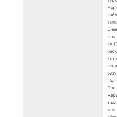
жерг
пайд
зақы
Оның
жауа
ал 1
басқ
Есте
акци
бұзу
абат
През
жары
таза
мен 
аба