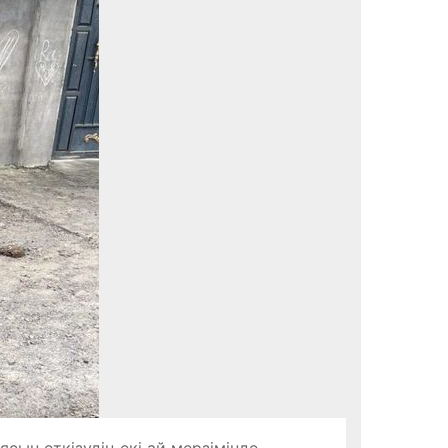
сын өткізудің екі ай мерзімінде