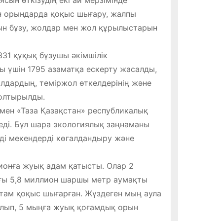
ен орындарда қоқыс шығару, жалпы
ын бұзу, жолдар мен жол құрылыстарын
31 құқық бұзушы әкімшілік
ы үшін 1795 азаматқа ескерту жасалды,
лдардың, теміржол өткелдерінің және
олтырылды.
мен «Таза Қазақстан» республикалық
леді. Бұл шара экологиялық заңнаманы
лді мекендерді көгалдандыру және
ионға жуық адам қатысты. Олар 2
ғы 5,8 миллион шаршы метр аумақты
там қоқыс шығарған. Жүздеген мың аула
ылып, 5 мыңға жуық қоғамдық орын