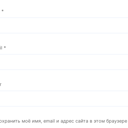
я
*
il
*
т
охранить моё имя, email и адрес сайта в этом браузе