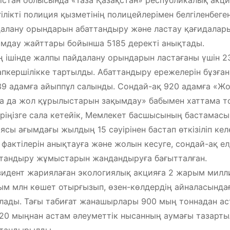
ілікті полиция қызметінің полицейлерімен белгіленбег
алану орындарын абаттандыру және ластау қағидалар
мдау жайттары бойынша 5185 деректі анықтады.
 ішінде жалпы пайдалану орындарын ластағаны үшін 23
пкершілікке тартылды. Абаттандыру ережелерін бұзған
39 адамға айыппұл салынды. Сондай-ақ 920 адамға «Жо
а да жол құрылыстарын зақымдау» бабымен хаттама т
ріңізге сала кетейік, Мемлекет басшысының бастамасы
ясы ағымдағы жылдың 15 сәуірінен бастап өткізіліп ке
 фактілерін анықтауға және жолын кесуге, сондай-ақ е
тандыру жұмыстарын жандандыруға бағытталған.
идент жариялаған экологиялық акцияға 2 жарым милл
м млн көшет отырғызып, өзен-көлдердің айналасында
лады. Тағы табиғат жанашырлары 900 мың тоннадан ас
20 мыңнан астам әлеуметтік нысанның аумағы тазарт
ттандырылды.