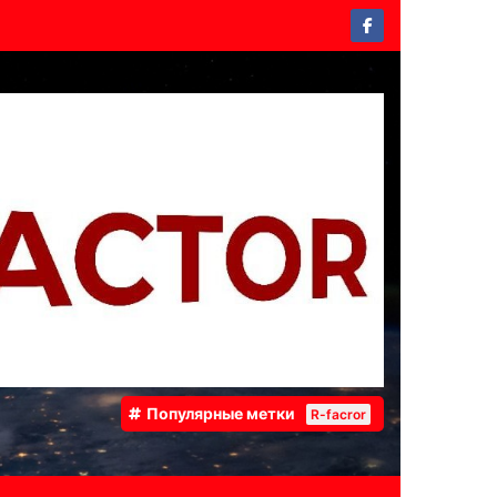
Популярные метки
R-facror