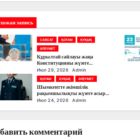
хожая запись
САЯСАТ
ҚОҒАМ
ҚҰҚЫҚ
ӘЛЕУМЕТ
Құрылтай сайлауы жаңа
Конституцияны жүзеге
асырудың алғашқы кезеңі
Июл 29, 2026
Admin
болады
ҚОҒАМ
ҚҰҚЫҚ
ӘЛЕУМЕТ
Шымкентте әкімшілік
рақымшылықты жүзеге асыру
қорытындылары шығарылды
Июл 24, 2026
Admin
бавить комментарий