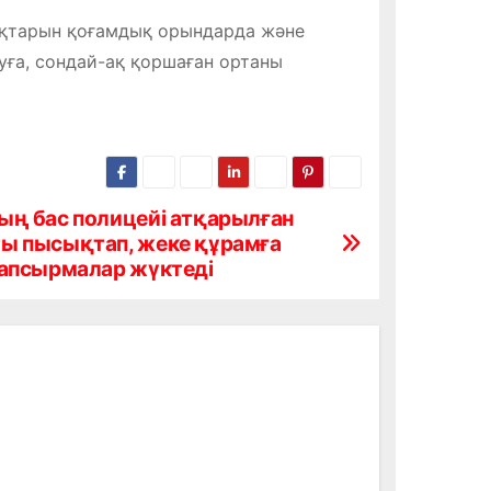
ақтарын қоғамдық орындарда және
уға, сондай-ақ қоршаған ортаны
ң бас полицейі атқарылған
ы пысықтап, жеке құрамға
апсырмалар жүктеді