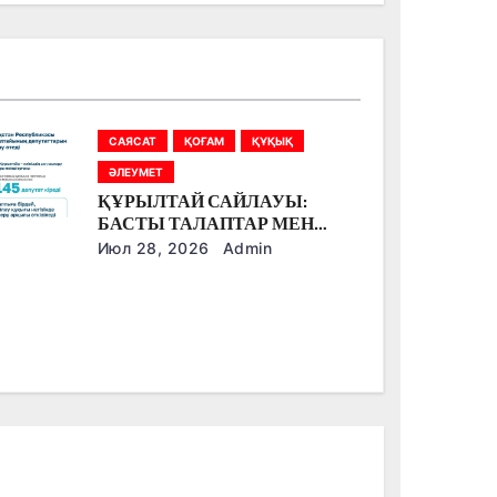
САЯСАТ
ҚОҒАМ
ҚҰҚЫҚ
ӘЛЕУМЕТ
ҚҰРЫЛТАЙ САЙЛАУЫ:
БАСТЫ ТАЛАПТАР МЕН
ЕРЕКШЕЛІКТЕР
Июл 28, 2026
Admin