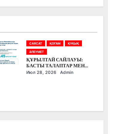
САЯСАТ
ҚОҒАМ
ҚҰҚЫҚ
ӘЛЕУМЕТ
ҚҰРЫЛТАЙ САЙЛАУЫ:
БАСТЫ ТАЛАПТАР МЕН
ЕРЕКШЕЛІКТЕР
Июл 28, 2026
Admin