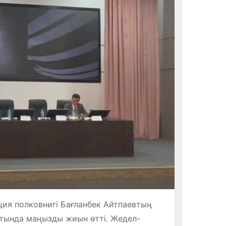
ция полковнигі Бағланбек Айтпаевтың
сатында маңызды жиын өтті. Жедел-