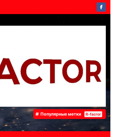
Популярные метки
R-facror