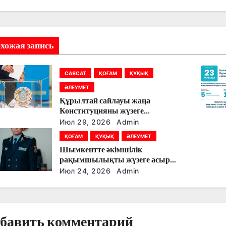
хожая запись
САЯСАТ
ҚОҒАМ
ҚҰҚЫҚ
ӘЛЕУМЕТ
Құрылтай сайлауы жаңа
Конституцияны жүзеге
асырудың алғашқы кезеңі
Июл 29, 2026
Admin
болады
ҚОҒАМ
ҚҰҚЫҚ
ӘЛЕУМЕТ
Шымкентте әкімшілік
рақымшылықты жүзеге асыру
қорытындылары шығарылды
Июл 24, 2026
Admin
бавить комментарий