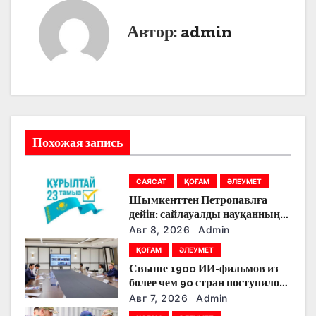
г
Автор:
admin
а
ц
и
я
Похожая запись
п
САЯСАТ
ҚОҒАМ
ӘЛЕУМЕТ
о
Шымкенттен Петропавлға
дейін: сайлауалды науқанның
з
кезекті күнінде партияларды
Авг 8, 2026
Admin
қандай тақырыптар
а
ҚОҒАМ
ӘЛЕУМЕТ
тоғыстырды
Свыше 1900 ИИ-фильмов из
п
более чем 90 стран поступило
на Astana AI Film Festival
Авг 7, 2026
Admin
и