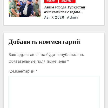
ҚОҒАМ
ӘЛЕУМЕТ
с
Аким города Туркестан
ознакомился с ходом
я
строительства военного
Авг 7, 2026
Admin
городка Национальной гвардии
м
Добавить комментарий
Ваш адрес email не будет опубликован.
Обязательные поля помечены
*
Комментарий
*