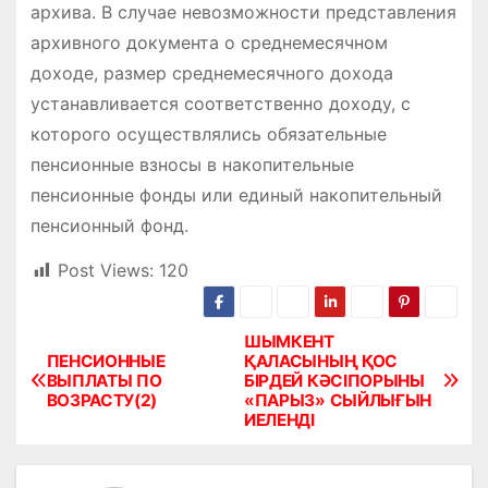
архива. В случае невозможности представления
архивного документа о среднемесячном
доходе, размер среднемесячного дохода
устанавливается соответственно доходу, с
которого осуществлялись обязательные
пенсионные взносы в накопительные
пенсионные фонды или единый накопительный
пенсионный фонд.
Post Views:
120
ШЫМКЕНТ
Н
ПЕНСИОННЫЕ
ҚАЛАСЫНЫҢ ҚОС
ВЫПЛАТЫ ПО
БІРДЕЙ КӘСІПОРЫНЫ
а
ВОЗРАСТУ(2)
«ПАРЫЗ» СЫЙЛЫҒЫН
ИЕЛЕНДІ
в
и