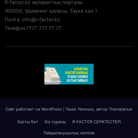
R-factor.kz ақпараттық порталы
160000, Шымкент қаласы, Тауке хан 1
Почта: info@r-factor.kz
Телефон:7777 777 77 77
Сайт работает на WordPress
|
Тема: Newses, автор
Themeansar
Басты бет
Біз туралы
R-FACTOR СЕРІКТЕСТЕРІ
Пайдаланушылық келісім