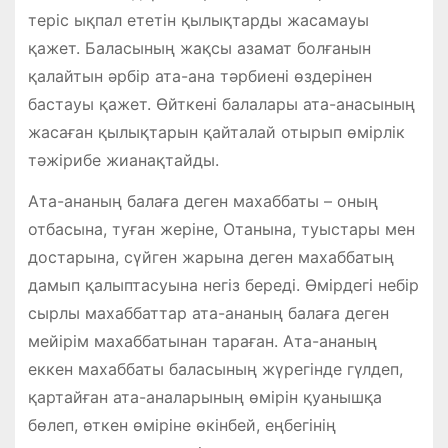
теріс ықпал ететін қылықтарды жасамауы
қажет. Баласының жақсы азамат болғанын
қалайтын әрбір ата-ана тәрбиені өздерінен
бастауы қажет. Өйткені балалары ата-анасының
жасаған қылықтарын қайталай отырып өмірлік
тәжірибе жианақ­тайды.
Ата-ананың балаға деген махаббаты – оның
отбасына, туған жеріне, Отанына, туыстары мен
достарына, сүйген жарына деген махаббатың
дамып қалыптасуына негіз береді. Өмірдегі небір
сырлы махаббаттар ата-ананың балаға деген
мейірім махаббатынан тараған. Ата-ананың
еккен махаббаты баласының жүрегінде гүлдеп,
қартайған ата-аналарының өмірін қуанышқа
бөлеп, өткен өміріне өкінбей, еңбегінің