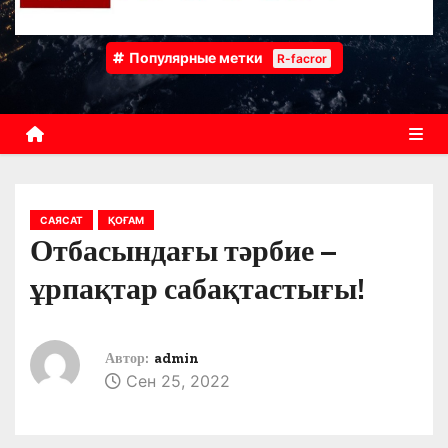
Популярные метки
R-facror
САЯСАТ
ҚОҒАМ
Отбасындағы тәрбие –
ұрпақтар сабақтастығы!
Автор:
admin
Сен 25, 2022