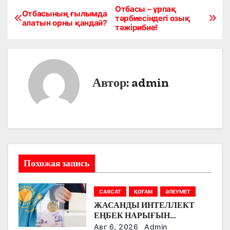
Отбасы – ұрпақ
Н
Отбасының ғылымда
тәрбиесіндегі озық
алатын орны қандай?
тәжірибие!
а
в
и
Автор:
admin
г
а
ц
и
Похожая запись
я
САЯСАТ
ҚОҒАМ
ӘЛЕУМЕТ
п
ЖАСАНДЫ ИНТЕЛЛЕКТ
о
ЕҢБЕК НАРЫҒЫН
ӨЗГЕРТУДЕ: ПАРТИЯЛАР
Авг 6, 2026
Admin