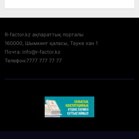
R-factor.kz ақпараттық порталы
160000, Шымкент қаласы, Тауке хан 1
Почта: info@r-factor.kz
Телефон:7777 777 77 77