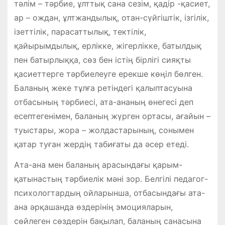
тәлім – тәрбие, ұлттық сана сезім, қадір -қасиет,
ар – ождан, ұлтжандылық, отан-сүйгіштік, ізгілік,
ізет­тілік, парасаттылық, тектілік,
қайырымдылық, ерлікке, жігерлікке, батылдық
пен батырлыққа, сөз бен істің бірлігі сияқты
қасиеттерге тәрбиелеуге ерекше көңіл бөлген.
Баланың жеке тұлға ретіндегі қалыптасуына
отбасының тәрбиесі, ата-ананың өнегесі деп
есептегенімен, баланың жүрген ортасы, ағайын –
туыстары, жора – жолдастарының, сонымен
қатар туған жердің табиғаты да әсер етеді.
Ата-ана мен баланың арасындағы қарым-
қатынастың тәрбиелік мәні зор. Белгілі педагог-
психологтардың ойларынша, отбасындағы ата-
ана әрқашанда өздерінің эмоцияларын,
сөйлеген сөздерін бақылап, баланың санасына