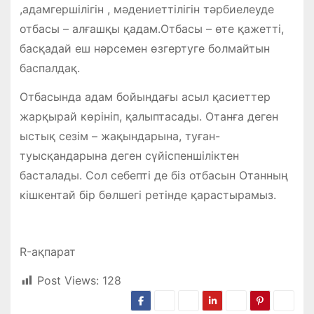
,адамгершілігін , мәдениеттілігін тәрбиелеуде
отбасы – алғашқы қадам.Отбасы – өте қажетті,
басқадай еш нәрсемен өзгертуге болмайтын
баспалдақ.
Отбасында адам бойындағы асыл қасиеттер
жарқырай көрініп, қалыптасады. Отанға деген
ыстық сезім – жақындарына, туған-
туысқандарына деген сүйіспеншіліктен
басталады. Сол себепті де біз отбасын Отанның
кішкентай бір бөлшегі ретінде қарастырамыз.
R-ақпарат
Post Views:
128