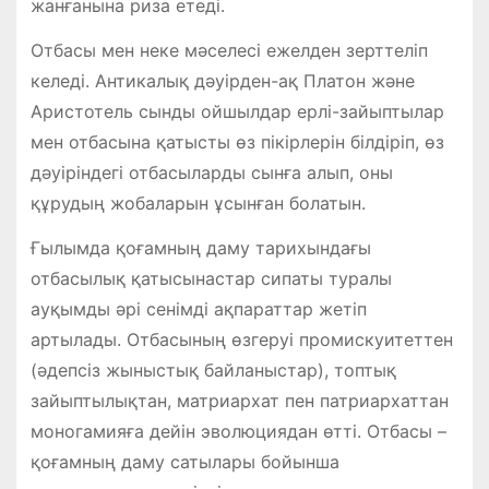
жанғанына риза етеді.
Отбасы мен неке мәселесі ежелден зерттеліп
келеді. Антикалық дәуірден-ақ Платон және
Аристотель сынды ойшылдар ерлі-зайыптылар
мен отбасына қатысты өз пікірлерін білдіріп, өз
дәуіріндегі отбасыларды сынға алып, оны
құрудың жобаларын ұсынған болатын.
Ғылымда қоғамның даму тарихындағы
отбасылық қатысынастар сипаты туралы
ауқымды әрі сенімді ақпараттар жетіп
артылады. Отбасының өзгеруі промискуитеттен
(әдепсіз жыныстық байланыстар), топтық
зайыптылықтан, матриархат пен патриархаттан
моногамияға дейін эволюциядан өтті. Отбасы –
қоғамның даму сатылары бойынша