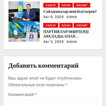
з
БІЛІМ БЕРУ МЕН БОЛАШАҚ
САЯСАТ
ҚОҒАМ
ӘЛЕУМЕТ
МАМАНДЫҚТАРДЫ
Сайлаушылар нені білуі керек?
а
ТАЛҚЫЛАДЫ
Авг 6, 2026
Admin
п
САЯСАТ
ҚОҒАМ
ӘЛЕУМЕТ
и
ПАРТИЯЛАР ӨҢІРЛЕРДІ
АРАЛАДЫ: ОЛАР
с
ДӘРІГЕРЛЕРМЕН,
Авг 5, 2026
Admin
ЖҰМЫСШЫЛАРМЕН,
я
ФЕРМЕРЛЕРМЕН ЖӘНЕ
СТУДЕНТТЕРМЕН НЕ
м
ТУРАЛЫ СӨЙЛЕСТІ?
Добавить комментарий
Ваш адрес email не будет опубликован.
Обязательные поля помечены
*
Комментарий
*