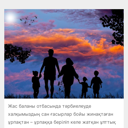
Жас баланы отбасында тәрбиелеуде
халқымыздың сан ғасырлар бойы жи­нақтаған
ұрпақтан – ұрпаққа беріліп келе жатқан ұлттық