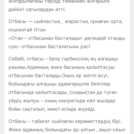
жоғарылағаны тәрізді төменнен жоғарыға
дейінгі сатылардан өтті.
Отбасы — сыйластық , жарастық орнаған орта,
кішкентай Отан.
«Отан – отбасынан басталады» дегендей отанды
сүю- отбасынан басталатыны рас!
Себебі, отбасы – бала тәрбиесінің ең алғашқы
ұжымы.Адамның жеке басының қалыптасуы
отбасынан басталады.Оның ер жетіп өсуі,
бойындағы алғашқы адамгершілік белгілер
отбасында қалыптасады, сондықтан да туған
үйдің жылуы – оның көкірегінде көп жылдар
бойы сақталып, мәңгі есінде жүреді.
Отбасы – табиғат сыйлаған кереметтердің бірі.
Жеке адамның бойындағы ар-ұятын , ақыл-ойын