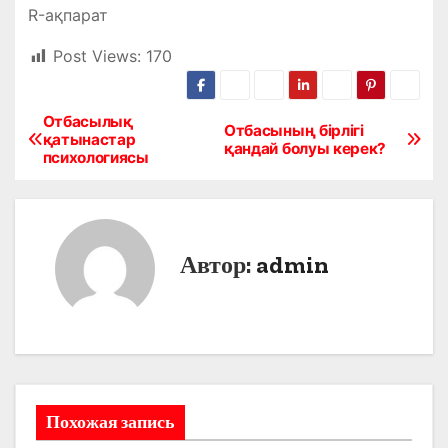
R-ақпарат
Post Views:
170
Отбасылық
Н
Отбасының бірлігі
қатынастар
қандай болуы керек?
психологиясы
а
в
и
Автор:
admin
г
а
ц
и
Похожая запись