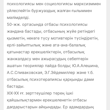
психологиясы мен социологиясы марксизммен
үйлеспейтін буржуаздық жалған ғылыммен
мәлімделді.
50-жж. ортасында отбасы психологиясы
жандана бастады, отбасының жүйе ретіндегі
қызметін, некеге түсу мотивтерін түсіндіретін,
ерлі-зайыптылық және ата-ана-балалық
қатынастар ерекшеліктерін, отбасылық
жанжалдасу мен ажырасудың себептерін
ашатын теориялар пайда болды; Ю.А.Алешина,
А.С.Спиваковская, Э.Г.Эйдемиллер және т.б.
отбасылық психотерапиясы қарқынды дами
бастады.
ХІХ-ХХ ғғ. зерттеушілер терең ішкі
қайшылықтармен ерекшеленетін отбасы
дағдарыстарын айқындады. Ер адамдардың