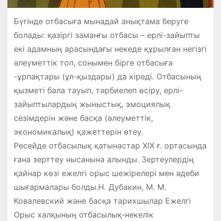
Бүгінде отбасыға мынадай анықтама беруге
болады: қазіргі заманғы отбасы – ерлі-зайыпты
екі адамның арасындағы некеде құрылған негізгі
әлеуметтік топ, сонымен бірге отбасыға
-ұрпақтары (ұл-қыздары) да кіреді. Отбасының
қызметі бала тауып, тәрбиелеп өсіру, ерлі-
зайыптылардың жыныстық, эмоциялық
сезімдерін және басқа (әлеуметтік,
экономикалық) қажеттерін өтеу.
Ресейде отбасылық қатынастар ХІХ ғ. ортасында
ғана зерттеу нысанына алынды. Зертеулердің
қайнар көзі ежелгі орыс шежірелері мен әдеби
шығармалары болды.Н. Дубакин, М. М.
Ковалевский және басқа тарихшылар Ежелгі
Орыс халқының отбасылық-некелік