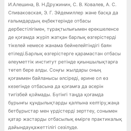
И.Алешина, В. Н.Дружинин, С. В. Ковалев, А. С.
Спиваковская, Э. Г. Эйдемиллер және басқа да
ғалымдардың еңбектерінде отбасы
дербестілігімен, тұрақтылығымен ерекшеленсе
де қоғамда жүріп жатқан барлық өзгерістерді
тікелей немесе жанама бейнелейтіндігі баян
етіледі.Барлық өзгерістерге қарамастан отбасы
әлеуметтік институт ретінде қиыншылықтарға
төтеп бере алды. Соңғы жылдары оның
қоғаммен байланысы әлсіреді, әрине ол өз
кезегінде отбасына да қоғамға да әсерін
тигізбей қоймады. Бүгінгі таңда қоғамда
бұрынғы құндылықтарды қалпына келтіру,жаңа
бетбұрыстар мен үрдістерді зерттеу, сонымен
қатар жастарды отбасылық өмірге практикалық
дайындауқажеттілігі сезілуде.