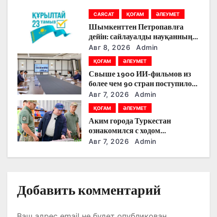
я
САЯСАТ
ҚОҒАМ
ӘЛЕУМЕТ
п
Шымкенттен Петропавлға
о
дейін: сайлауалды науқанның
кезекті күнінде партияларды
Авг 8, 2026
Admin
з
қандай тақырыптар
ҚОҒАМ
ӘЛЕУМЕТ
тоғыстырды
Свыше 1900 ИИ-фильмов из
а
более чем 90 стран поступило
на Astana AI Film Festival
п
Авг 7, 2026
Admin
ҚОҒАМ
ӘЛЕУМЕТ
и
Аким города Туркестан
ознакомился с ходом
с
строительства военного
Авг 7, 2026
Admin
городка Национальной гвардии
я
м
Добавить комментарий
Ваш адрес email не будет опубликован.