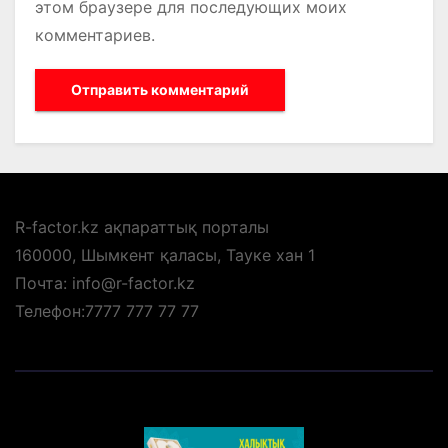
этом браузере для последующих моих
комментариев.
R-factor.kz ақпараттық порталы
160000, Шымкент қаласы, Тауке хан 1
Почта: info@r-factor.kz
Телефон:7777 777 77 77