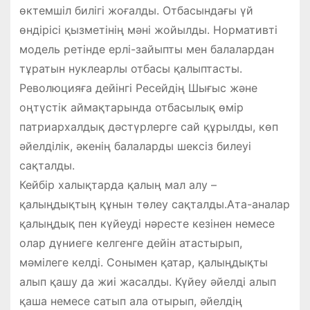
өктемшіл билігі жоғалды. Отбасындағы үй
өндірісі қызметінің мәні жойылды. Нормативті
модель ретінде ерлі-зайыпты мен балалардан
тұратын нуклеарлы отбасы қалыптасты.
Революцияға дейінгі Ресейдің Шығыс және
оңтүстік аймақтарында отбасылық өмір
патриархалдық дәстүрлерге сай құрылды, көп
әйелділік, әкенің балаларды шексіз билеуі
сақталды.
Кейбір халықтарда қалың мал алу –
қалыңдықтың құнын төлеу сақталды.Ата-аналар
қалыңдық пен күйеуді нәресте кезінен немесе
олар дүниеге келгенге дейін атастырып,
мәмілеге келді. Сонымен қатар, қалыңдықты
алып қашу да жиі жасалды. Күйеу әйелді алып
қаша немесе сатып ала отырып, әйелдің