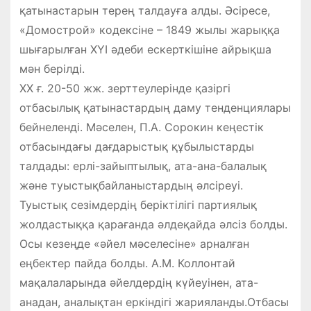
қатынастарын терең талдауға алды. Әсіресе,
«Домострой» кодексіне – 1849 жылы жарыққа
шығарылған ХҮІ әдеби ескерткішіне айрықша
мән берілді.
ХХ ғ. 20-50 жж. зерттеулерінде қазіргі
отбасылық қатынастардың даму тенденциялары
бейнеленді. Мәселен, П.А. Сорокин кеңестік
отбасындағы дағдарыстық құбылыстарды
талдады: ерлі-зайыптылық, ата-ана-балалық
және туыстықбайланыстардың әлсіреуі.
Туыстық сезімдердің беріктілігі партиялық
жолдастыққа қарағанда әлдеқайда әлсіз болды.
Осы кезеңде «әйел мәселесіне» арналған
еңбектер пайда болды. А.М. Коллонтай
мақалаларында әйелдердің күйеуінен, ата-
анадан, аналықтан еркіндігі жарияланды.Отбасы