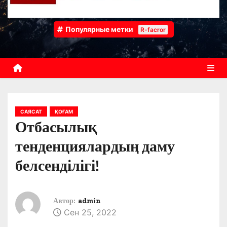
Популярные метки
R-facror
САЯСАТ
ҚОҒАМ
Отбасылық
тенденциялардың даму
белсенділігі!
Автор:
admin
Сен 25, 2022