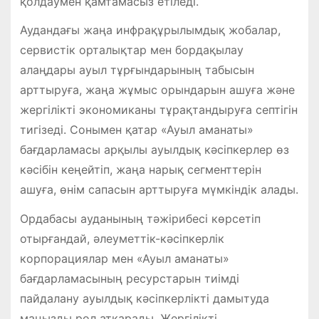
қолдаумен қамтамасыз етіледі.
Аудандағы жаңа инфрақұрылымдық жобалар,
сервистік орталықтар мен бордақылау
алаңдары ауыл тұрғындарының табысын
арттыруға, жаңа жұмыс орындарын ашуға және
жергілікті экономиканы тұрақтандыруға септігін
тигізеді. Сонымен қатар «Ауыл аманаты»
бағдарламасы арқылы ауылдық кәсіпкерлер өз
кәсібін кеңейтіп, жаңа нарық сегменттерін
ашуға, өнім сапасын арттыруға мүмкіндік алады.
Ордабасы ауданының тәжірибесі көрсетіп
отырғандай, әлеуметтік-кәсіпкерлік
корпорациялар мен «Ауыл аманаты»
бағдарламасының ресурстарын тиімді
пайдалану ауылдық кәсіпкерлікті дамытуда
маңызды рөл атқарады. Жергілікті