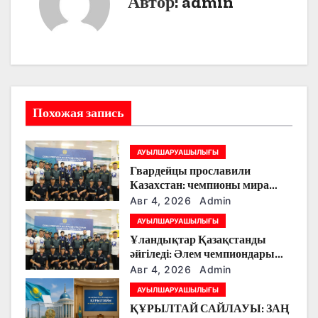
Автор:
admin
а
ц
и
я
Похожая запись
п
АУЫЛШАРУАШЫЛЫҒЫ
о
Гвардейцы прославили
Казахстан: чемпионы мира
з
вернулись на Родину
Авг 4, 2026
Admin
а
АУЫЛШАРУАШЫЛЫҒЫ
Ұландықтар Қазақстанды
п
әйгіледі: Әлем чемпиондары
елге оралды
Авг 4, 2026
Admin
и
АУЫЛШАРУАШЫЛЫҒЫ
с
ҚҰРЫЛТАЙ САЙЛАУЫ: ЗАҢ