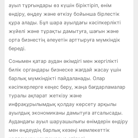
ауыл тұрғындары өз күшін біріктіріп, өнім
өндіру, өңдеу және өткізу бойынша бірлестік
құра алады. Бұл шара ауылдағы кәсіпкерлікті
жүйелі және тұрақты дамытуға, шағын және
орта бизнестің әлеуетін арттыруға мүмкіндік
береді.
Сонымен қатар аудан әкімдігі мен жергілікті
билік органдары бизнеске жағдай жасау үшін
барлық мүмкіндікті пайдаланады. Олар
кәсіпкерлерге кеңес беру, жаңа бағдарламалар
туралы ақпарат жеткізу және
инфрақұрылымдық қолдау көрсету арқылы
ауылдық экономиканы дамытуға атсалысады.
Аудандағы ауыл шаруашылығы өнімдерін өндіру
мен өңдеудің барлық кезеңі мемлекеттік