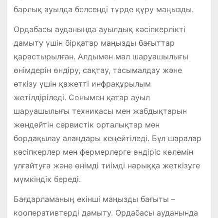
барлық ауылда белсенді түрде құру маңызды.
Ордабасы ауданында ауылдық кәсіпкерлікті
дамыту үшін бірқатар маңызды бағыттар
қарастырылған. Алдымен мал шаруашылығы
өнімдерін өндіру, сақтау, тасымалдау және
өткізу үшін қажетті инфрақұрылым
жетілдіріледі. Сонымен қатар ауыл
шаруашылығы техникасы мен жабдықтарын
жөндейтін сервистік орталықтар мен
бордақылау алаңдары кеңейтіледі. Бұл шаралар
кәсіпкерлер мен фермерлерге өндіріс көлемін
ұлғайтуға және өнімді тиімді нарыққа жеткізуге
мүмкіндік береді.
Бағдарламаның екінші маңызды бағыты –
кооперативтерді дамыту. Ордабасы ауданында