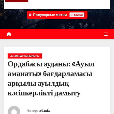
Популярные метки
R-facror
АУЫЛШАРУАШЫЛЫҒЫ
Ордабасы ауданы: «Ауыл
аманаты» бағдарламасы
арқылы ауылдық
кәсіпкерлікті дамыту
Автор:
admin