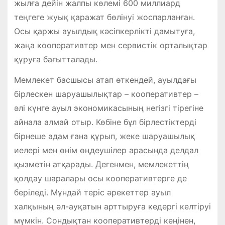
жылға дейін жалпы көлемі 600 миллиард
теңгеге жуық қаражат бөлінуі жоспарланған.
Осы қаржы ауылдық кәсіпкерлікті дамытуға,
жаңа кооперативтер мен сервистік орталықтар
құруға бағытталады.
Мемлекет басшысы атап өткендей, ауылдағы
бірлескен шаруашылықтар – кооперативтер –
әлі күнге ауыл экономикасының негізгі тірегіне
айнала алмай отыр. Көбіне бұл бірлестіктерді
бірнеше адам ғана құрып, жеке шаруашылық
иелері мен өнім өңдеушілер арасында делдал
қызметін атқарады. Дегенмен, мемлекеттің
қолдау шаралары осы кооперативтерге де
беріледі. Мұндай теріс әрекеттер ауыл
халқының әл-ауқатын арттыруға кедергі келтіруі
мүмкін. Сондықтан кооперативтерді кеңінен,