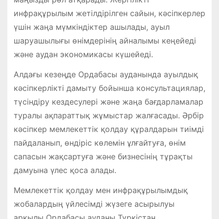
инфрақұрылым жетілдірілген сайын, кәсіпкерлер
үшін жаңа мүмкіндіктер ашылады, ауыл
шаруашылығы өнімдерінің айналымы кеңейеді
және аудан экономикасы күшейеді.
Алдағы кезеңде Ордабасы ауданында ауылдық
кәсіпкерлікті дамыту бойынша консультациялар,
түсіндіру кездесулері және жаңа бағдарламалар
туралы ақпараттық жұмыстар жалғасады. Әрбір
кәсіпкер мемлекеттік қолдау құралдарын тиімді
пайдаланып, өндіріс көлемін ұлғайтуға, өнім
сапасын жақсартуға және бизнесінің тұрақты
дамуына үлес қоса алады.
Мемлекеттік қолдау мен инфрақұрылымдық
жобалардың үйлесімді жүзеге асырылуы
арқылы Ордабасы ауданы Түркістан