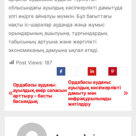
облысындағы ауылдық кәсіпкерлікті дамытуда
үлгі өңірге айналуы мүмкін. Бұл бағыттағы
нақты іс-шаралар ауданда жаңа жұмыс
орындарының ашылуына, тұрғындардың
табысының артуына және жергілікті
экономиканың дамуына ықпал етеді.
Post Views:
187
Ордабасы ауданы:
Н
Ордабасы ауданы:
ауылдық кәсіпкерлікті
ауылдық өмір сапасын
дамыту мен
а
арттыру – басты
инфрақұрылымды
басымдық
жетілдіру
в
и
г