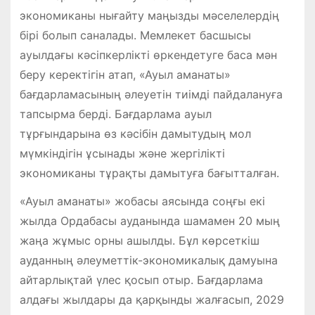
экономиканы нығайту маңызды мәселелердің
бірі болып саналады. Мемлекет басшысы
ауылдағы кәсіпкерлікті өркендетуге баса мән
беру керектігін атап, «Ауыл аманаты»
бағдарламасының әлеуетін тиімді пайдалануға
тапсырма берді. Бағдарлама ауыл
тұрғындарына өз кәсібін дамытудың мол
мүмкіндігін ұсынады және жергілікті
экономиканы тұрақты дамытуға бағытталған.
«Ауыл аманаты» жобасы аясында соңғы екі
жылда Ордабасы ауданында шамамен 20 мың
жаңа жұмыс орны ашылды. Бұл көрсеткіш
ауданның әлеуметтік-экономикалық дамуына
айтарлықтай үлес қосып отыр. Бағдарлама
алдағы жылдары да қарқынды жалғасып, 2029