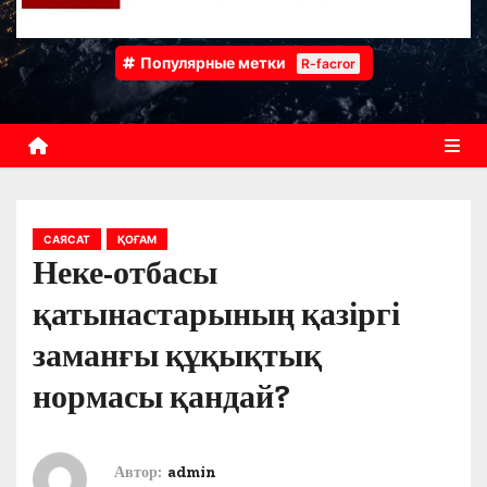
Популярные метки
R-facror
САЯСАТ
ҚОҒАМ
Неке-отбасы
қатынастарының қазіргі
заманғы құқықтық
нормасы қандай?
Автор:
admin