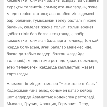
кәмелетке толмаған баланы асырау; ай сайынғы
тұрақты төленетін сомма; ата-аналардың жеке
міндеттеріне жатады; аса дербес мінездемесі
бар; баланың тумысынан төлеу басталып және
баланың кәмелет жасқа толып, толық әрекет
қабілеттілік бар болған тоқталады; әрбір
кәмелетке толмаған балаларға төленеді (ол қай
жерде болмасын, яғни балалар мекемесінде,
басқа да табыс көздері болған жағдайда
төленеді.); міндеттеме ретінде қарастырылады,
егер төленбеген жағдайда қылмыстық жазаға
тартылады.
Алименттік міндеттемелер “Неке және отбасы”
Кодексімен ғана емес, сонымен қатар кейбір
шет елдерде Азаматтық кодекспен реттеледі.
Мысалы, Грузия, Франция, Германия, Перу,