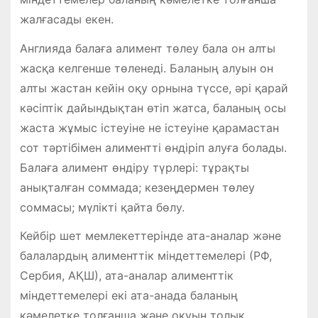
жалғасады екен.
Англияда балаға алимент төлеу бала он алты
жасқа келгенше төленеді. Баланың алуын он
алты жастан кейін оқу орнына түссе, әрі қарай
кәсіптік дайындықтан өтіп жатса, баланың осы
жаста жұмыс істеуіне не істеуіне қарамастан
сот тәртібімен алиментті өндіріп алуға болады.
Балаға алимент өндіру түрлері: тұрақты
анықталған соммада; кезеңдермен төлеу
соммасы; мүлікті қайта бөлу.
Кейбір шет мемлекеттерінде ата-аналар және
балалардың алименттік міндеттемелері (РФ,
Сербия, АҚШ), ата-аналар алименттік
міндеттемелері екі ата-анада баланың
кәмелетке толғанша және оқуын толық