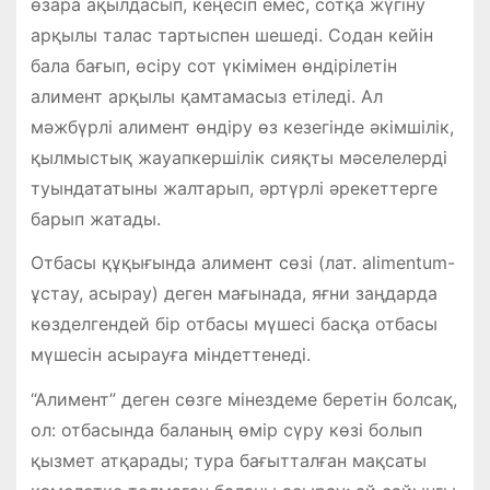
өзара ақылдасып, кеңесіп емес, сотқа жүгіну
арқылы талас тартыспен шешеді. Содан кейін
бала бағып, өсіру сот үкімімен өндірілетін
алимент арқылы қамтамасыз етіледі. Ал
мәжбүрлі алимент өндіру өз кезегінде әкімшілік,
қылмыстық жауапкершілік сияқты мәселелерді
туындататыны жалтарып, әртүрлі әрекеттерге
барып жатады.
Отбасы құқығында алимент сөзі (лат. alimentum-
ұстау, асырау) деген мағынада, яғни заңдарда
көзделгендей бір отбасы мүшесі басқа отбасы
мүшесін асырауға міндеттенеді.
“Алимент” деген сөзге мінездеме беретін болсақ,
ол: отбасында баланың өмір сүру көзі болып
қызмет атқарады; тура бағытталған мақсаты