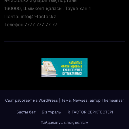
R-factor.kz ақпараттық порталы
160000, Шымкент қаласы, Тауке хан 1
Почта: info@r-factor.kz
Телефон:7777 777 77 77
Сайт работает на WordPress
|
Тема: Newses, автор
Themeansar
Басты бет
Біз туралы
R-FACTOR СЕРІКТЕСТЕРІ
Пайдаланушылық келісім