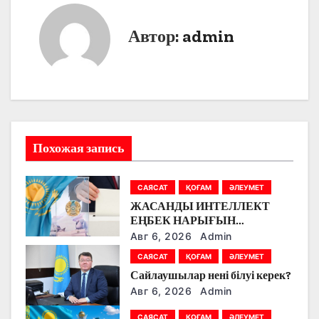
г
а
Автор:
admin
ц
и
я
п
Похожая запись
о
САЯСАТ
ҚОҒАМ
ӘЛЕУМЕТ
з
ЖАСАНДЫ ИНТЕЛЛЕКТ
ЕҢБЕК НАРЫҒЫН
а
ӨЗГЕРТУДЕ: ПАРТИЯЛАР
Авг 6, 2026
Admin
БІЛІМ БЕРУ МЕН БОЛАШАҚ
п
САЯСАТ
ҚОҒАМ
ӘЛЕУМЕТ
МАМАНДЫҚТАРДЫ
Сайлаушылар нені білуі керек?
ТАЛҚЫЛАДЫ
и
Авг 6, 2026
Admin
с
САЯСАТ
ҚОҒАМ
ӘЛЕУМЕТ