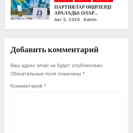
ПАРТИЯЛАР ӨҢІРЛЕРДІ
я
АРАЛАДЫ: ОЛАР
ДӘРІГЕРЛЕРМЕН,
Авг 5, 2026
Admin
м
ЖҰМЫСШЫЛАРМЕН,
ФЕРМЕРЛЕРМЕН ЖӘНЕ
СТУДЕНТТЕРМЕН НЕ
ТУРАЛЫ СӨЙЛЕСТІ?
Добавить комментарий
Ваш адрес email не будет опубликован.
Обязательные поля помечены
*
Комментарий
*