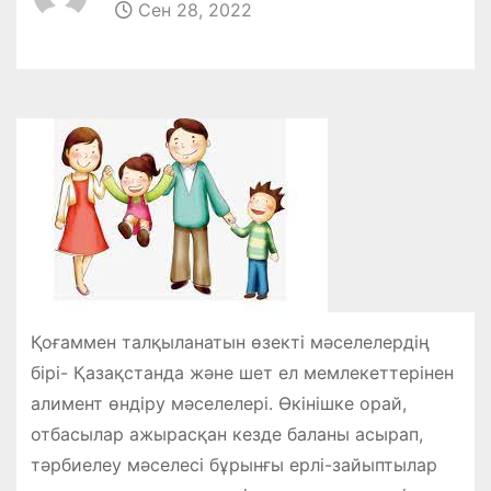
Сен 28, 2022
Қоғаммен талқыланатын өзекті мәселелердің
бірі- Қазақстанда және шет ел мемлекеттерінен
алимент өндіру мәселелері. Өкінішке орай,
отбасылар ажырасқан кезде баланы асырап,
тәрбиелеу мәселесі бұрынғы ерлі-зайыптылар