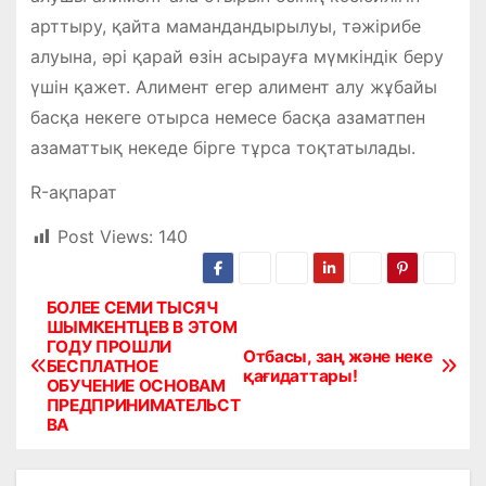
арттыру, қайта мамандандырылуы, тәжірибе
алуына, әрі қарай өзін асырауға мүмкіндік беру
үшін қажет. Алимент егер алимент алу жұбайы
басқа некеге отырса немесе басқа азаматпен
азаматтық некеде бірге тұрса тоқтатылады.
R-ақпарат
Post Views:
140
БОЛЕЕ СЕМИ ТЫСЯЧ
Н
ШЫМКЕНТЦЕВ В ЭТОМ
ГОДУ ПРОШЛИ
а
Отбасы, заң және неке
БЕСПЛАТНОЕ
қағидаттары!
ОБУЧЕНИЕ ОСНОВАМ
в
ПРЕДПРИНИМАТЕЛЬСТ
ВА
и