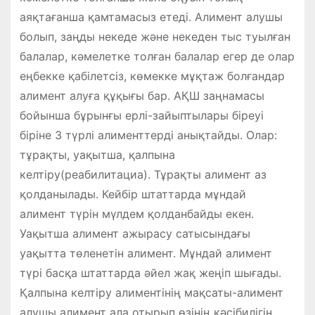
аяқтағанша қамтамасыз етеді. Алимент алушы
болып, заңды некеде және некеден тыс туылған
балалар, кәмелетке толған балалар егер де олар
еңбекке қабілетсіз, көмекке мұқтаж болғандар
алимент алуға құқығы бар. АҚШ заңнамасы
бойынша бұрынғы ерлі-зайыптылары біреуі
біріне 3 түрлі алименттерді анықтайды. Олар:
тұрақты, уақытша, қалпына
келтіру(реабилитациа). Тұрақты алимент аз
қолданылады. Кейбір штаттарда мұндай
алимент түрін мүлдем қолданбайды екен.
Уақытша алимент ажырасу сатысындағы
уақытта төленетін алимент. Мұндай алимент
түрі басқа штаттарда әйел жақ жеңіп шығады.
Қалпына келтіру алиментінің мақсаты-алимент
алушы алимент ала отырып өзінің кәсібилігін