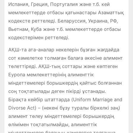
Испания, Греция, Португалия және т.б. кей
мемлекеттерде отбасы қатынастары Азаматтық
кодексте реттеледі. Беларуссия, Украина, РФ,
Вьетнам, Куба және т.б. мемлекеттерде отбасы
кодекстерімен реттеледі.
АҚШ-та ата-аналар некелерін бұзған жағдайда
сот кәмелетке толмаған балаға әкесіне алимент
төлеттіреді. АҚШ-тың соттары және көптеген
Еуропа мемлекеттерінің алименттік
міндеттемелері борышкердің қайтыс болғаннан
соң тоқтатылады деген пікірді ұстанады.
Бірақта кейбір штаттарда (Uniform Marriage and
Divorse Act) – (некені бұзу туралы біркелкі заң)
алимент төлеу міндеттемелері борышкердің
өлімімен тоқтатылмайды, алименттік
міндеттемелер баланың кәмелетке толғанша