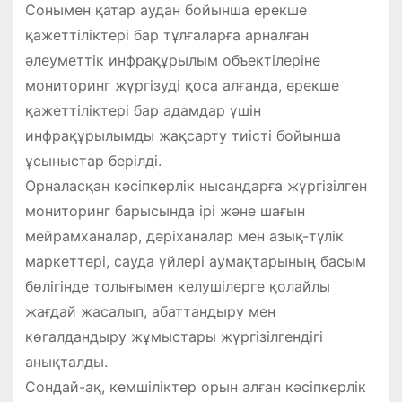
Сонымен қатар аудан бойынша ерекше
қажеттіліктері бар тұлғаларға арналған
әлеуметтік инфрақұрылым объектілеріне
мониторинг жүргізуді қоса алғанда, ерекше
қажеттіліктері бар адамдар үшін
инфрақұрылымды жақсарту тиісті бойынша
ұсыныстар берілді.
Орналасқан кәсіпкерлік нысандарға жүргізілген
мониторинг барысында ірі және шағын
мейрамханалар, дәріханалар мен азық-түлік
маркеттері, сауда үйлері аумақтарының басым
бөлігінде толығымен келушілерге қолайлы
жағдай жасалып, абаттандыру мен
көгалдандыру жұмыстары жүргізілгендігі
анықталды.
Сондай-ақ, кемшіліктер орын алған кәсіпкерлік