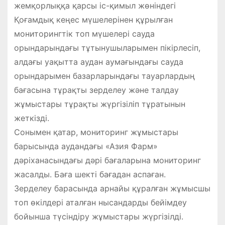
жемқорлыққа қарсы іс-қимыл жөніндегі
Қоғамдық кеңес мүшелерінен құрылған
мониторингтік топ мүшелері сауда
орындарындағы тұтынушыларымен пікірлесіп,
алдағы уақытта аудан аумағындағы сауда
орындарымен базарларындағы тауарлардың
бағасына тұрақты зерделеу және талдау
жұмыстары тұрақты жүргізіліп тұратынын
жеткізді.
Сонымен қатар, мониторинг жұмыстары
барысында аудандағы «Азия Фарм»
дәріханасындағы дәрі бағаларына мониторинг
жасалды. Баға шекті бағадан аспаған.
Зерделеу барасында арнайы құралған жұмысшы
топ өкілдері аталған нысандарды бейімдеу
бойынша түсіндіру жұмыстары жүргізілді.