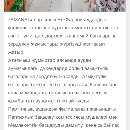
«AMANAT» партиясы Әл-Фараби аудандық
филиалы жанынан құрылған мониторингтік топ
азық-түлік, дәр-дәрмек, жанармай бағаларына
зерделеу жұмыстары жүргізуді жалғасып
жатыр.
Аталмыш жұмыстар аясында аудан
аумағындағы дүкендерде болып азық-түлік
бағаларына зерделеу жасалды. Азық-түлік
бағалары бекітілген бағаларға сай. Кәсіп иесіне
сала мамандары тарапынан бағаны негізсіз
қымбаттатпау қажеттілігі айтылды.
Партияның аудандық филиалының жанындағы
Паптиялық бақылау комиссиясы мүшелері мен
Мемлекеттік басқаруды дамыту және сыбайлас