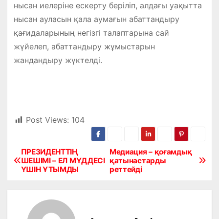
нысан иелеріне ескерту беріліп, алдағы уақытта
нысан ауласын қала аумағын абаттандыру
қағидаларының негізгі талаптарына сай
жүйелеп, абаттандыру жұмыстарын
жандандыру жүктелді.
Post Views:
104
ПРЕЗИДЕНТТІҢ
Медиация – қоғамдық
Н
ШЕШІМІ – ЕЛ МҮДДЕСІ
қатынастарды
ҮШІН ҰТЫМДЫ
реттейді
а
в
и