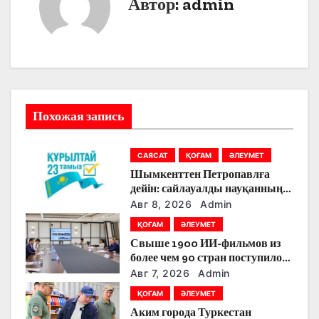
Автор:
admin
г
а
ц
и
Похожая запись
я
САЯСАТ
ҚОҒАМ
ӘЛЕУМЕТ
п
Шымкенттен Петропавлға
о
дейін: сайлауалды науқанның
кезекті күнінде партияларды
Авг 8, 2026
Admin
з
қандай тақырыптар
ҚОҒАМ
ӘЛЕУМЕТ
тоғыстырды
Свыше 1900 ИИ-фильмов из
а
более чем 90 стран поступило
на Astana AI Film Festival
п
Авг 7, 2026
Admin
ҚОҒАМ
ӘЛЕУМЕТ
и
Аким города Туркестан