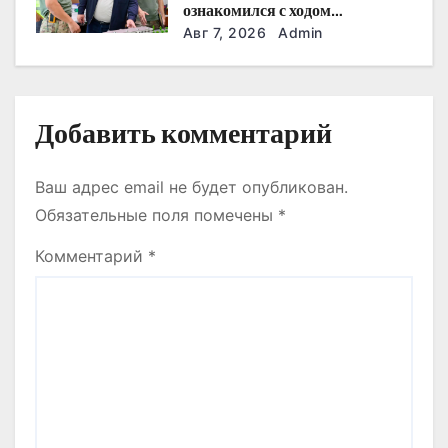
ознакомился с ходом
с
строительства военного
Авг 7, 2026
Admin
городка Национальной гвардии
я
м
Добавить комментарий
Ваш адрес email не будет опубликован.
Обязательные поля помечены
*
Комментарий
*