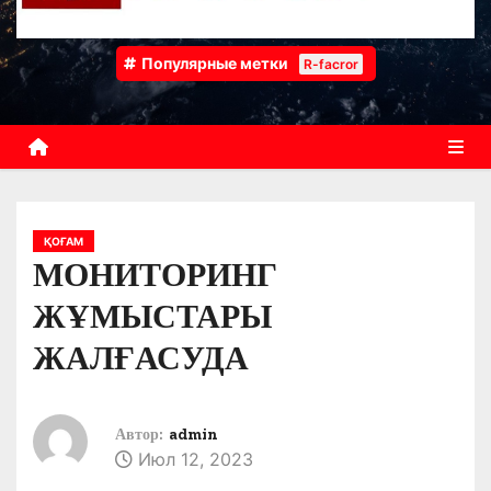
Популярные метки
R-facror
ҚОҒАМ
МОНИТОРИНГ
ЖҰМЫСТАРЫ
ЖАЛҒАСУДА
Автор:
admin
Июл 12, 2023