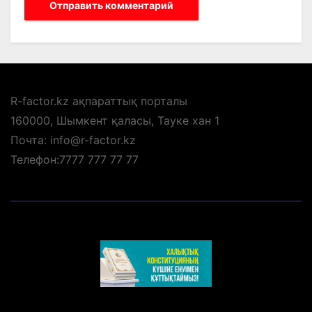
R-factor.kz ақпараттық порталы
160000, Шымкент қаласы, Тауке хан 1
Почта: info@r-factor.kz
Телефон:7777 777 77 77