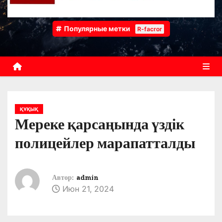
Популярные метки
R-facror
ҚҰҚЫҚ
Мереке қарсаңында үздік
полицейлер марапатталды
Автор:
admin
Июн 21, 2024