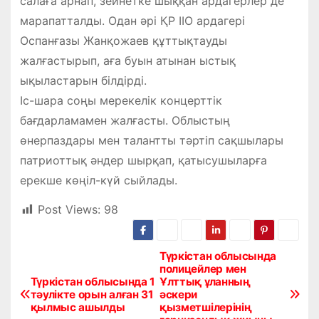
салаға арнап, зейнетке шыққан ардагерлер де
марапатталды. Одан әрі ҚР ІІО ардагері
Оспанғазы Жанқожаев құттықтауды
жалғастырып, аға буын атынан ыстық
ықыластарын білдірді.
Іс-шара соңы мерекелік концерттік
бағдарламамен жалғасты. Облыстың
өнерпаздары мен талантты тәртіп сақшылары
патриоттық әндер шырқап, қатысушыларға
ерекше көңіл-күй сыйлады.
Post Views:
98
Түркістан облысында
Н
полицейлер мен
Түркістан облысында 1
Ұлттық ұланның
а
тәулікте орын алған 31
әскери
қылмыс ашылды
қызметшілерінің