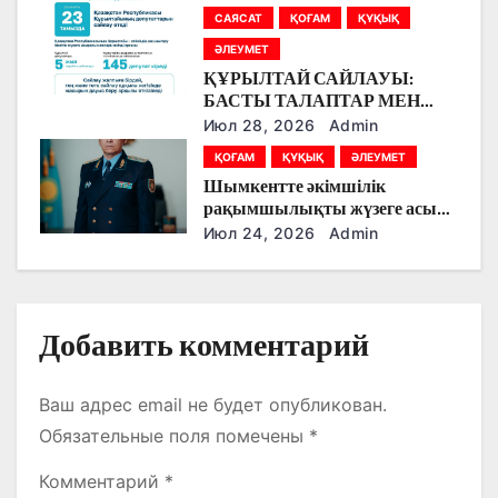
болады
САЯСАТ
ҚОҒАМ
ҚҰҚЫҚ
и
ӘЛЕУМЕТ
с
ҚҰРЫЛТАЙ САЙЛАУЫ:
БАСТЫ ТАЛАПТАР МЕН
я
ЕРЕКШЕЛІКТЕР
Июл 28, 2026
Admin
ҚОҒАМ
ҚҰҚЫҚ
ӘЛЕУМЕТ
м
Шымкентте әкімшілік
рақымшылықты жүзеге асыру
қорытындылары шығарылды
Июл 24, 2026
Admin
Добавить комментарий
Ваш адрес email не будет опубликован.
Обязательные поля помечены
*
Комментарий
*