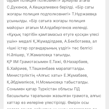
бұрын полиция полковнигі» арнаулы атағы
С.Дүкенов, А.Көшқалиевке берілді. «Бір саты
жоғары полиция подполковнигі» Т.Нұржаевқа
ұсынылды. «Бір сатыға жоғары полиция
майоры» атағын М.Алдабергенов иеленді.
«Құқық тәртібін қамтамасыз етуге қосқан үлесі
үшін» медалі Қ.Жұмаділдаев, А.Бекботаева, ал
«Ішкі істер органдарының үздігі» төс белгісі
Н.Әлішер, Ү.Жамаловқа тағылды.
ҚР ІІМ Грамотасымен Е.Тәжі, Ө.Назарбаев,
Б.Хайриев, Т.Тәшкенбаев марапатталды.
Министрліктің «Алғыс хаты» Е.Жұмабаев,
Қ.Әбдімәліков, Н.Момыновқа табысталды.
Сонымен қатар Түркістан облысы ПД
басшылығы тарапынан жазылған грамота, алғыс
хаттар өз иелеріне үлестірілді. Өмірін осы