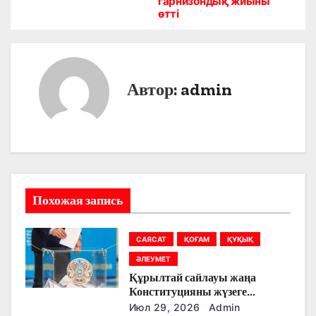
в
гарнизондық жиыны
өтті
и
г
а
Автор:
admin
ц
и
я
п
Похожая запись
о
САЯСАТ
ҚОҒАМ
ҚҰҚЫҚ
з
ӘЛЕУМЕТ
а
Құрылтай сайлауы жаңа
Конституцияны жүзеге
п
асырудың алғашқы кезеңі
Июл 29, 2026
Admin