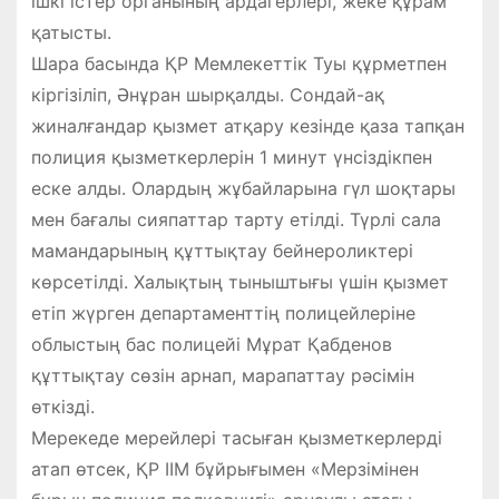
ішкі істер органының ардагерлері, жеке құрам
қатысты.
Шара басында ҚР Мемлекеттік Туы құрметпен
кіргізіліп, Әнұран шырқалды. Сондай-ақ
жиналғандар қызмет атқару кезінде қаза тапқан
полиция қызметкерлерін 1 минут үнсіздікпен
еске алды. Олардың жұбайларына гүл шоқтары
мен бағалы сияпаттар тарту етілді. Түрлі сала
мамандарының құттықтау бейнероликтері
көрсетілді. Халықтың тыныштығы үшін қызмет
етіп жүрген департаменттің полицейлеріне
облыстың бас полицейі Мұрат Қабденов
құттықтау сөзін арнап, марапаттау рәсімін
өткізді.
Мерекеде мерейлері тасыған қызметкерлерді
атап өтсек, ҚР ІІМ бұйрығымен «Мерзімінен