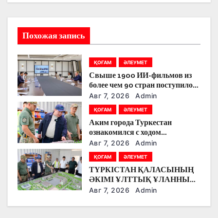
ц
и
Похожая запись
я
п
ҚОҒАМ
ӘЛЕУМЕТ
Свыше 1900 ИИ-фильмов из
о
более чем 90 стран поступило
на Astana AI Film Festival
з
Авг 7, 2026
Admin
ҚОҒАМ
ӘЛЕУМЕТ
а
Аким города Туркестан
ознакомился с ходом
п
строительства военного
Авг 7, 2026
Admin
городка Национальной гвардии
и
ҚОҒАМ
ӘЛЕУМЕТ
ТҮРКІСТАН ҚАЛАСЫНЫҢ
с
ӘКІМІ ҰЛТТЫҚ ҰЛАННЫҢ
ЖАҢА ӘСКЕРИ
Авг 7, 2026
Admin
я
ҚАЛАШЫҒЫНЫҢ
ҚҰРЫЛЫС БАРЫСЫМЕН
м