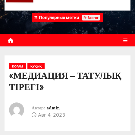
Популярные метки
R-facror
ҚОҒАМ
ҚҰҚЫҚ
«МЕДИАЦИЯ – ТАТУЛЫҚ
ТІРЕГІ»
Автор:
admin
Авг 4, 2023