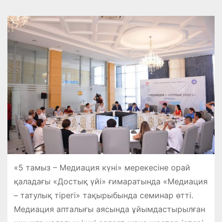
«5 тамыз – Медиация күні» мерекесіне орай
қаладағы «Достық үйі» ғимаратында «Медиация
– татулық тірегі» тақырыбында семинар өтті.
Медиация апталығы аясында ұйымдастырылған