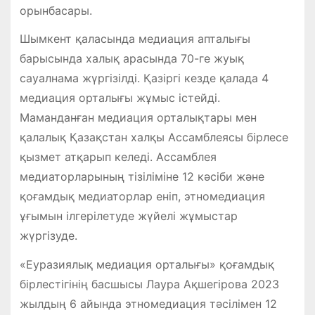
орынбасары.
Шымкент қаласында медиация апталығы
барысында халық арасында 70-ге жуық
сауалнама жүргізілді. Қазіргі кезде қалада 4
медиация орталығы жұмыс істейді.
Маманданған медиация орталықтары мен
қалалық Қазақстан халқы Ассамблеясы бірлесе
қызмет атқарып келеді. Ассамблея
медиаторларының тізіліміне 12 кәсіби және
қоғамдық медиаторлар еніп, этномедиация
ұғымын ілгерілетуде жүйелі жұмыстар
жүргізуде.
«Еуразиялық медиация орталығы» қоғамдық
бірлестігінің басшысы Лаура Ақшегірова 2023
жылдың 6 айында этномедиация тәсілімен 12