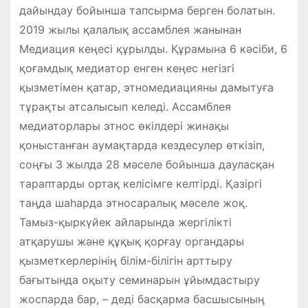
дайындау бойынша тапсырма берген болатын.
2019 жылы қалалық ассамблея жанынан
Медиация кеңесі құрылды. Құрамына 6 кәсіби, 6
қоғамдық медиатор енген кеңес негізгі
қызметімен қатар, этномедиацияны дамытуға
тұрақты атсалысып келеді. Ассамблея
медиаторлары этнос өкілдері жинақы
қоныстанған аумақтарда кездесулер өткізіп,
соңғы 3 жылда 28 мәселе бойынша дауласқан
тараптарды ортақ келісімге келтірді. Қазіргі
таңда шаһарда этносаралық мәселе жоқ.
Тамыз-қыркүйек айларында жергілікті
атқарушы және құқық қорғау органдары
қызметкерлерінің білім-білігін арттыру
бағытында оқыту семинарын ұйымдастыру
жоспарда бар, – деді басқарма басшысының