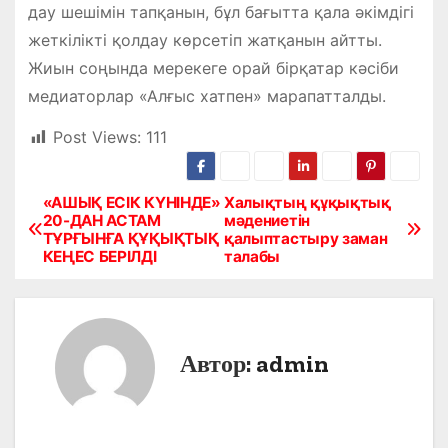
дау шешімін тапқанын, бұл бағытта қала әкімдігі
жеткілікті қолдау көрсетіп жатқанын айтты.
Жиын соңында мерекеге орай бірқатар кәсіби
медиаторлар «Алғыс хатпен» марапатталды.
Post Views:
111
«АШЫҚ ЕСІК КҮНІНДЕ»
Халықтың құқықтық
Н
20-ДАН АСТАМ
мәдениетін
ТҰРҒЫНҒА ҚҰҚЫҚТЫҚ
қалыптастыру заман
а
КЕҢЕС БЕРІЛДІ
талабы
в
и
Автор:
admin
г
а