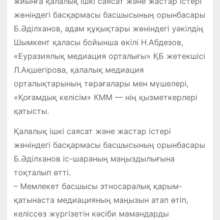
жиынға қалалық ішкі саясат және жастар істері
жөніндегі басқармасы басшысының орынбасары
Б.Әділханов, адам құқықтары жөніндегі уәкілдің
Шымкент қаласы бойынша өкілі Н.Абдезов,
«Еуразиялық медиация орталығы» ҚБ жетекшісі
Л.Ақшегірова, қалалық медиация
орталықтарының төрағалары мен мүшелері,
«Қоғамдық келісім» КММ — нің қызметкерлері
қатысты.
Қалалық ішкі саясат және жастар істері
жөніндегі басқармасы басшысының орынбасары
Б.Әділханов іс-шараның маңыздылығына
тоқталып өтті.
– Мемлекет басшысы этносаралық қарым-
қатынаста медиацияның маңызын атап өтіп,
келіссөз жүргізетін кәсіби мамандарды