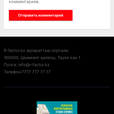
комментариев.
R-factor.kz ақпараттық порталы
160000, Шымкент қаласы, Тауке хан 1
Почта: info@r-factor.kz
Телефон:7777 777 77 77