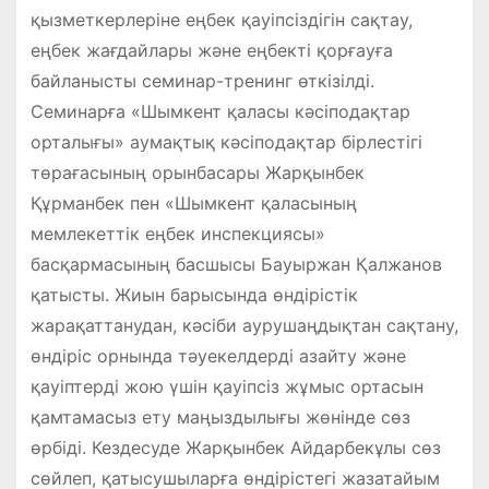
қызметкерлеріне еңбек қауіпсіздігін сақтау,
еңбек жағдайлары және еңбекті қорғауға
байланысты семинар-тренинг өткізілді.
Семинарға «Шымкент қаласы кәсіподақтар
орталығы» аумақтық кәсіподақтар бірлестігі
төрағасының орынбасары Жарқынбек
Құрманбек пен «Шымкент қаласының
мемлекеттік еңбек инспекциясы»
басқармасының басшысы Бауыржан Қалжанов
қатысты. Жиын барысында өндірістік
жарақаттанудан, кәсіби аурушаңдықтан сақтану,
өндіріс орнында тәуекелдерді азайту және
қауіптерді жою үшін қауіпсіз жұмыс ортасын
қамтамасыз ету маңыздылығы жөнінде сөз
өрбіді. Кездесуде Жарқынбек Айдарбекұлы сөз
сөйлеп, қатысушыларға өндірістегі жазатайым