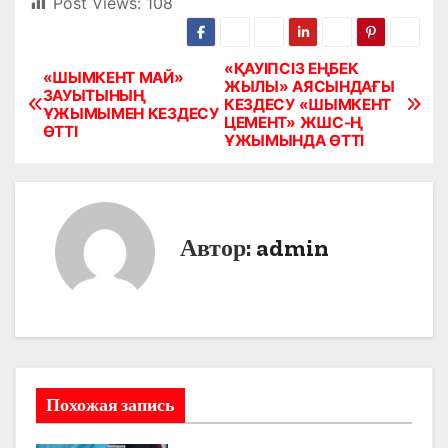
Post Views:
108
«ҚАУІПСІЗ ЕҢБЕК
Н
«ШЫМКЕНТ МАЙ»
ЖЫЛЫ» АЯСЫНДАҒЫ
ЗАУЫТЫНЫҢ
КЕЗДЕСУ «ШЫМКЕНТ
а
ҰЖЫМЫМЕН КЕЗДЕСУ
ЦЕМЕНТ» ЖШС-Ң
ӨТТІ
ҰЖЫМЫНДА ӨТТІ
в
и
г
Автор:
admin
а
ц
и
я
Похожая запись
п