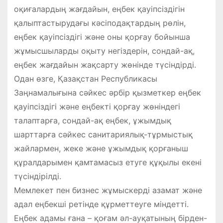
оқиғалардың жағдайын, еңбек қауіпсіздігін
қалыптастырудағы кәсіподақтардың рөлін,
еңбек қауіпсіздігі және оны қорғау бойынша
жұмысшыларды оқыту негіздерін, сондай-ақ,
еңбек жағдайын жақсарту жөнінде түсіндірді.
Одан өзге, Қазақстан Республикасы
Заңнамалығына сәйкес әрбір қызметкер еңбек
қауіпсіздігі және еңбекті қорғау жөніндегі
талаптарға, сондай-ақ еңбек, ұжымдық
шарттарға сәйкес санитариялық-тұрмыстық
жайлармен, жеке және ұжымдық қорғаныш
құралдарымен қамтамасыз етуге құқылы екені
түсіндірілді.
Мемлекет пен бизнес жұмыскерді азамат және
адал еңбекші ретінде құрметтеуге міндетті.
Еңбек адамы ғана – қоғам әл-ауқатының бірден-