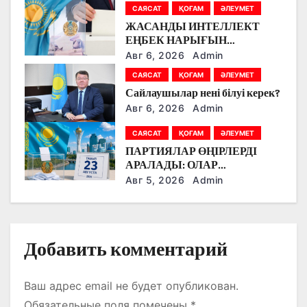
САЯСАТ
ҚОҒАМ
ӘЛЕУМЕТ
о
ЖАСАНДЫ ИНТЕЛЛЕКТ
ЕҢБЕК НАРЫҒЫН
з
ӨЗГЕРТУДЕ: ПАРТИЯЛАР
Авг 6, 2026
Admin
БІЛІМ БЕРУ МЕН БОЛАШАҚ
а
САЯСАТ
ҚОҒАМ
ӘЛЕУМЕТ
МАМАНДЫҚТАРДЫ
Сайлаушылар нені білуі керек?
ТАЛҚЫЛАДЫ
п
Авг 6, 2026
Admin
и
САЯСАТ
ҚОҒАМ
ӘЛЕУМЕТ
ПАРТИЯЛАР ӨҢІРЛЕРДІ
с
АРАЛАДЫ: ОЛАР
ДӘРІГЕРЛЕРМЕН,
я
Авг 5, 2026
Admin
ЖҰМЫСШЫЛАРМЕН,
ФЕРМЕРЛЕРМЕН ЖӘНЕ
м
СТУДЕНТТЕРМЕН НЕ
ТУРАЛЫ СӨЙЛЕСТІ?
Добавить комментарий
Ваш адрес email не будет опубликован.
Обязательные поля помечены
*