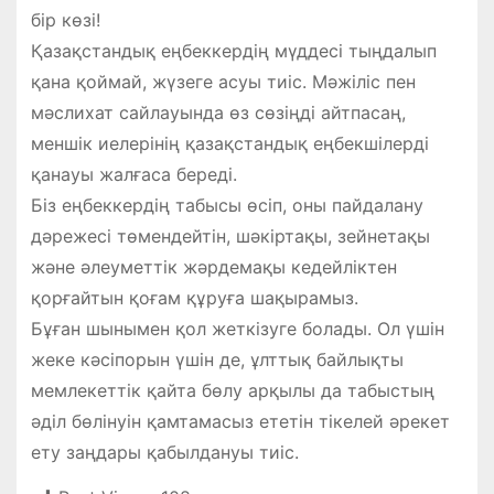
бір көзі!
Қазақстандық еңбеккердің мүддесі тыңдалып
қана қоймай, жүзеге асуы тиіс. Мәжіліс пен
мәслихат сайлауында өз сөзіңді айтпасаң,
меншік иелерінің қазақстандық еңбекшілерді
қанауы жалғаса береді.
Біз еңбеккердің табысы өсіп, оны пайдалану
дәрежесі төмендейтін, шәкіртақы, зейнетақы
және әлеуметтік жәрдемақы кедейліктен
қорғайтын қоғам құруға шақырамыз.
Бұған шынымен қол жеткізуге болады. Ол үшін
жеке кәсіпорын үшін де, ұлттық байлықты
мемлекеттік қайта бөлу арқылы да табыстың
әділ бөлінуін қамтамасыз ететін тікелей әрекет
ету заңдары қабылдануы тиіс.