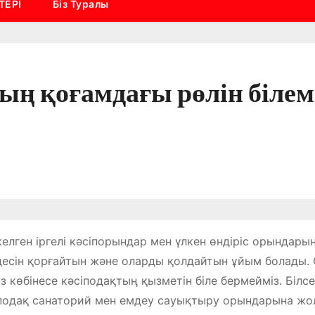
ТЕРІ
Біз Туралы
ң қоғамдағы рөлін білемі
келген іргелі кәсіпорындар мен үлкен өндіріс орында
есін қорғайтын және оларды қолдайтын ұйым болады. Ол
із көбінесе кәсіподақтың қызметін біле бермейміз. Білсе
подақ санаторий мен емдеу сауықтыру орындарына жо