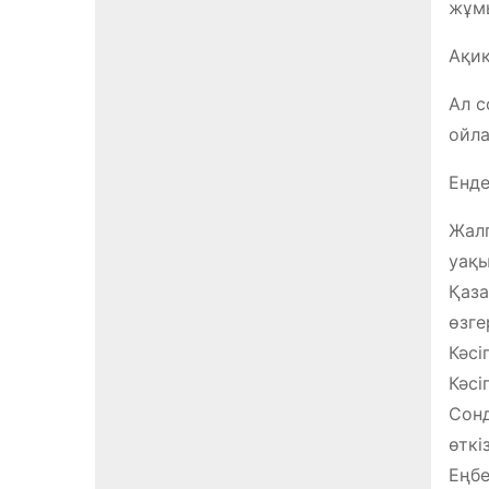
жұмы
Ақиқ
Ал с
ойла
Енде
Жалп
уақы
Қаза
өзге
Кәсі
Кәсі
Сонд
өткі
Еңбе