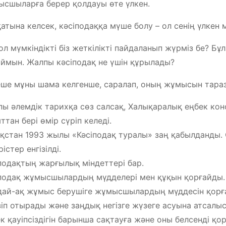
сшыларға берер қолдауы өте үлкен.
атына келсек, кәсіподаққа мүше болу – ол сенің үлкен м
ол мүмкіндікті біз жеткілікті пайдаланып жүрміз бе? Бұл
ймын. Жалпы кәсіподақ не үшін құрылады?
ше мұны шама келгенше, саралап, оның жұмысын тараз
ы әлемдік тарихқа сөз салсақ, Халықаралық еңбек ко
ттан бері өмір сүріп келеді.
қстан 1993 жылы «Кәсіподақ туралы» заң қабылданды. 
рістер енгізілді.
подақтың жарғылық міндеттері бар.
подақ жұмысшылардың мүдделері мен құқын қорғайды.
ай-ақ жұмыс берушіге жұмысшылардың мүддесін қорға
зіп отырады және заңдық негізге жүзеге асуына атсалы
к қауіпсіздігін барынша сақтауға және оны белсенді 