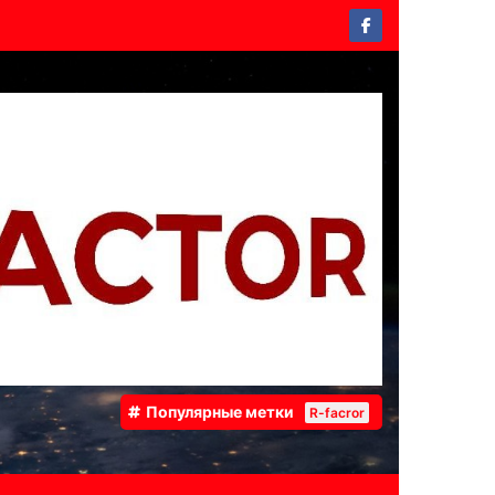
Популярные метки
R-facror