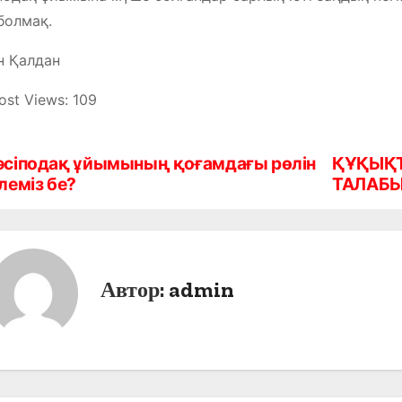
болмақ.
н Қалдан
ost Views:
109
әсіподақ ұйымының қоғамдағы рөлін
ҚҰҚЫҚ
леміз бе?
ТАЛАБ
Автор:
admin