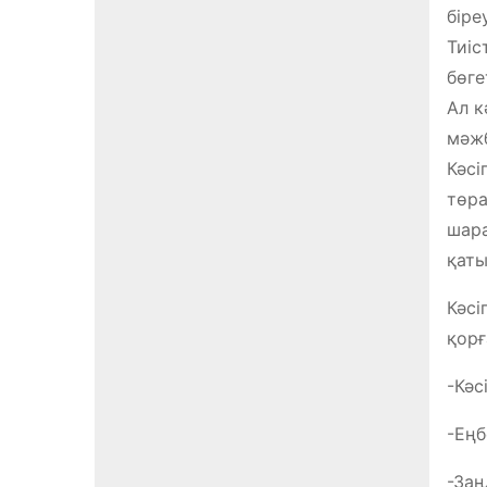
біре
Тиіс
бөге
Ал к
мәжб
Кәсі
төра
шара
қаты
Кәсі
қорғ
-Кәс
-Еңб
-Заң