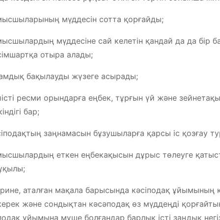
ысшыларының мүддесін сотта қорғайды;
ысшылардың мүддесіне сай келетін қандай да да бір б
сімшартқа отыра алады;
амдық бақылауды жүзеге асырады;
істі ресми орындарға еңбек, тұрғын үй және зейнетақ
індігі бар;
әсіподақтың заңнамасын бұзушыларға қарсы іс қозғау т
ысшылардың еткен еңбекақысын дұрыс төлеуге қатыст
ұқылы;
әрине, аталған мақала барысында кәсіподақ ұйымының қ
керек және сондықтан кәсәподақ өз мүддеңді қорғайт
подақ ұйымына мүше болғандар барлық істі заңдық негіз