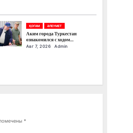
ҚОҒАМ
ӘЛЕУМЕТ
Аким города Туркестан
ознакомился с ходом
строительства военного городка
Авг 7, 2026
Admin
Национальной гвардии
 помечены
*