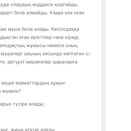
түрде олардың мүддесін қорғайды.
едергі бола алмайды. Кімде-кім оған
дам мүше бола алады. Кәсіподаққа
ықтан оған еріктілер ғана кіреді.
әсәподақтың жұмысы немесе оның
мүшелері заңның аясында көптеген іс-
еге, әртүрлі мерекелер шараларға
 мүше азаматтардың құқын
ы мүмкін?
арыз түсіре алады;
инг, жиын өткізе алады.