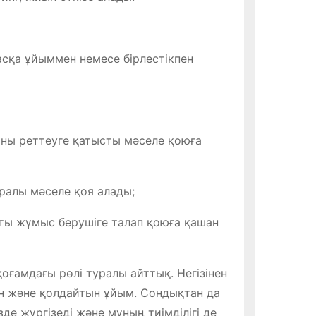
асқа ұйыммен немесе бірлестікпен
ыны реттеуге қатысты мәселе қоюға
уралы мәселе қоя алады;
ы жұмыс берушіге талап қоюға қашан
оғамдағы рөлі туралы айттық. Негізінен
ын және қолдайтын ұйым. Сондықтан да
де жүргізеді және мұның тиімділігі де