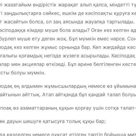
уі жазатайым өндірістік жарақат алып қалса, міндетті 
ті заңдылықтарға сәйкес, ешкім де кәсіпоақты құруға к
т жасайтын болса, ол заң аясында жауапқа тартылады.
әсіподаққа кімдер мүше бола алады? Оған кез келген а
үрлеп мүше ету деген жоқ. Бұл мүмкін емес нәрсе. Сонд
подақ кез келген жұмыс орнында бар. Көп жағдайда к
ғалығы қоғамдық негізде жүзеге асырылады. Кәсіподақ 
лар мен акциялар өткізеді. Бұл әрине белгіленген кест
сты болуы мүмкін.
подақ ең алдымен жұмысшылардың немесе өз ұйымына
айтынын айттық. Атап айтқанда бұл қандай талап болу
іпоақ өз азаматтараның құқын қорғау үшін сотқа талап-
ек дауын шешуге қатысуға толық құқы бар;
да көзделген немесе рұқсат етілген тәртіп бойынша мит