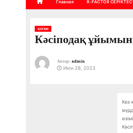
Главная
R-FACTOR СЕРІКТЕС
ҚОҒАМ
Кәсіподақ ұйымыны
Автор:
admin
Июн 28, 2023
Кез 
мүдд
өзім
Кәсі