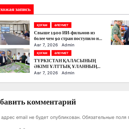
хожая запись
ҚОҒАМ
ӘЛЕУМЕТ
Свыше 1900 ИИ-фильмов из
более чем 90 стран поступило на
Astana AI Film Festival
Авг 7, 2026
Admin
ҚОҒАМ
ӘЛЕУМЕТ
ТҮРКІСТАН ҚАЛАСЫНЫҢ
ӘКІМІ ҰЛТТЫҚ ҰЛАННЫҢ
ЖАҢА ӘСКЕРИ
Авг 7, 2026
Admin
ҚАЛАШЫҒЫНЫҢ
ҚҰРЫЛЫС БАРЫСЫМЕН
ТАНЫСТЫ.
бавить комментарий
 адрес email не будет опубликован.
Обязательные поля