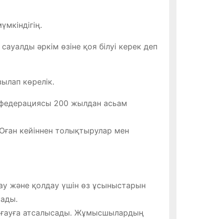
үмкіндігің.
 сауалды әркім өзіне қоя білуі керек деп
ылап көрелік.
нфедерациясы 200 жылдан асьам
Оған кейіннен толықтырулар мен
у және қолдау үшін өз ұсыныстарын
сады.
қорғауға атсалысады. Жұмысшылардың