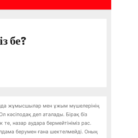
з бе?
рында жұмысшылар мен ұжым мүшелерінің
 кәсіподақ деп аталады. Бірақ біз
к те, назар аудара бермейтініміз рас.
лдама берумен ғана шектелмейді. Оның