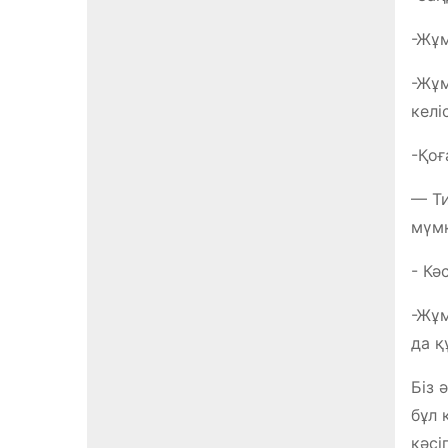
-Жұм
-Жұм
келі
-Қоғ
— Ти
мүмк
­- К
-Жұм
да қ
Біз 
бұл 
кәсі