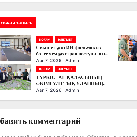
хожая запись
ҚОҒАМ
ӘЛЕУМЕТ
Свыше 1900 ИИ-фильмов из
более чем 90 стран поступило на
Astana AI Film Festival
Авг 7, 2026
Admin
ҚОҒАМ
ӘЛЕУМЕТ
ТҮРКІСТАН ҚАЛАСЫНЫҢ
ӘКІМІ ҰЛТТЫҚ ҰЛАННЫҢ
ЖАҢА ӘСКЕРИ
Авг 7, 2026
Admin
ҚАЛАШЫҒЫНЫҢ
ҚҰРЫЛЫС БАРЫСЫМЕН
ТАНЫСТЫ.
бавить комментарий