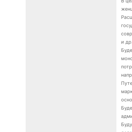
В це
жен
Расш
госу
совр
и др
Буде
моно
потр
напр
Путе
марк
осно
Буде
адми
Буду