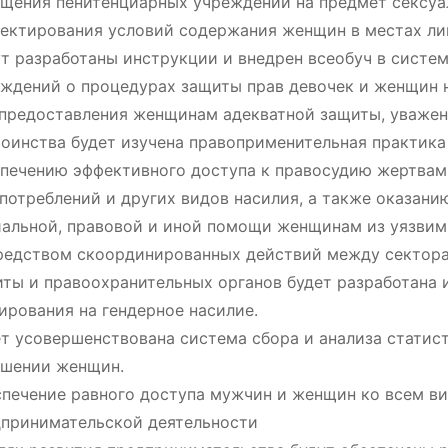
щения пенитенциарных учреждений на предмет сексуал
ектирования условий содержания женщин в местах ли
т разработаны инструкции и внедрен всеобуч в систе
ждений о процедурах защиты прав девочек и женщин н
предоставления женщинам адекватной защиты, уважен
оинства будет изучена правоприменительная практика
печению эффективного доступа к правосудию жертвам
потреблений и других видов насилия, а также оказани
альной, правовой и иной помощи женщинам из уязвимы
едством скоординированных действий между сектора
ты и правоохранительных органов будет разработана
ирования на гендерное насилие.
т усовершенствована система сбора и анализа статис
ошении женщин.
печение равного доступа мужчин и женщин ко всем в
принимательской деятельности