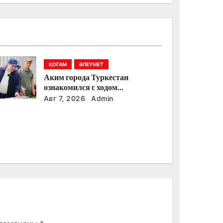
ҚОҒАМ
ӘЛЕУМЕТ
Аким города Туркестан
ознакомился с ходом
строительства военного городка
Авг 7, 2026
Admin
Национальной гвардии