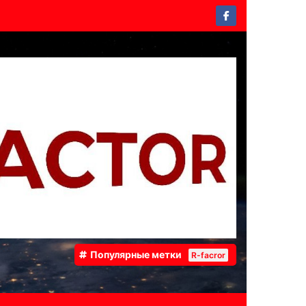
Популярные метки
R-facror