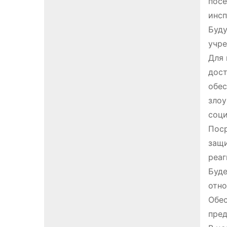
посе
инсп
Буду
учре
Для 
дост
обес
злоу
соци
Поср
защи
реаг
Буде
отн
Обес
пред