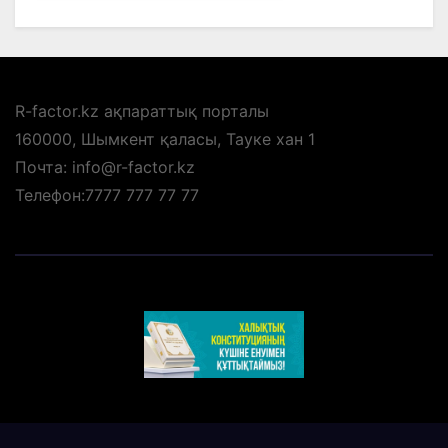
R-factor.kz ақпараттық порталы
160000, Шымкент қаласы, Тауке хан 1
Почта: info@r-factor.kz
Телефон:7777 777 77 77