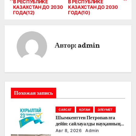
а
В РЕСПУБЛИКЕ
В РЕСПУБЛИКЕ
КАЗАХСТАН ДО 2030
КАЗАХСТАН ДО 2030
в
ГОДА(12)
ГОДА(10)
и
г
Автор:
admin
а
ц
и
я
Похожая запись
п
о
САЯСАТ
ҚОҒАМ
ӘЛЕУМЕТ
Шымкенттен Петропавлға
з
дейін: сайлауалды науқанның
кезекті күнінде партияларды
Авг 8, 2026
Admin
а
қандай тақырыптар