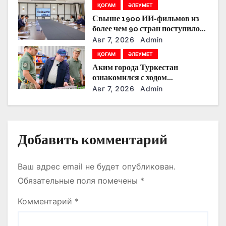
ҚОҒАМ
ӘЛЕУМЕТ
тоғыстырды
п
Свыше 1900 ИИ-фильмов из
более чем 90 стран поступило
и
на Astana AI Film Festival
Авг 7, 2026
Admin
с
ҚОҒАМ
ӘЛЕУМЕТ
Аким города Туркестан
я
ознакомился с ходом
строительства военного
Авг 7, 2026
Admin
м
городка Национальной гвардии
Добавить комментарий
Ваш адрес email не будет опубликован.
Обязательные поля помечены
*
Комментарий
*