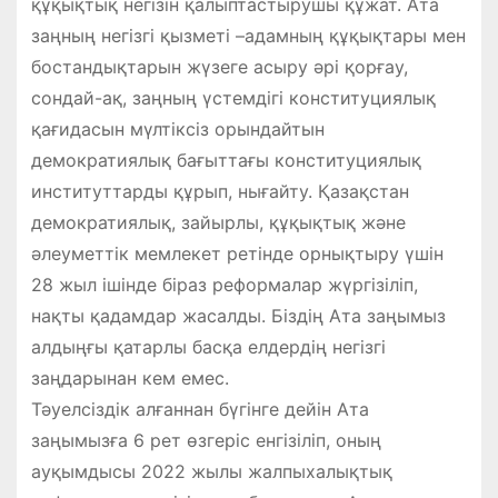
құқықтық негізін қалыптастырушы құжат. Ата
заңның негізгі қызметі –адамның құқықтары мен
бостандықтарын жүзеге асыру әрі қорғау,
сондай-ақ, заңның үстемдігі конституциялық
қағидасын мүлтіксіз орындайтын
демократиялық бағыттағы конституциялық
институттарды құрып, нығайту. Қазақстан
демократиялық, зайырлы, құқықтық және
әлеуметтік мемлекет ретінде орнықтыру үшін
28 жыл ішінде біраз реформалар жүргізіліп,
нақты қадамдар жасалды. Біздің Ата заңымыз
алдыңғы қатарлы басқа елдердің негізгі
заңдарынан кем емес.
Тәуелсіздік алғаннан бүгінге дейін Ата
заңымызға 6 рет өзгеріс енгізіліп, оның
ауқымдысы 2022 жылы жалпыхалықтық