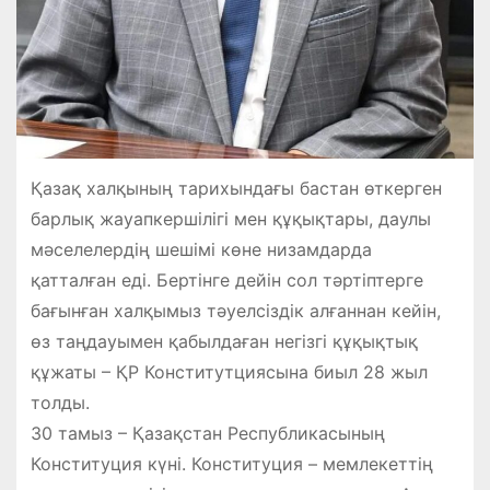
Қазақ халқының тарихындағы бастан өткерген
барлық жауапкершілігі мен құқықтары, даулы
мәселелердің шешімі көне низамдарда
қатталған еді. Бертінге дейін сол тәртіптерге
бағынған халқымыз тәуелсіздік алғаннан кейін,
өз таңдауымен қабылдаған негізгі құқықтық
құжаты – ҚР Конститутциясына биыл 28 жыл
толды.
30 тамыз – Қазақстан Республикасының
Конституция күні. Конституция – мемлекеттің