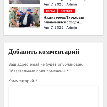
п
на Astana AI Film Festival
Авг 7, 2026
Admin
и
ҚОҒАМ
ӘЛЕУМЕТ
Аким города Туркестан
с
ознакомился с ходом
строительства военного
Авг 7, 2026
Admin
я
городка Национальной гвардии
м
Добавить комментарий
Ваш адрес email не будет опубликован.
Обязательные поля помечены
*
Комментарий
*