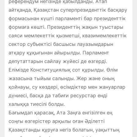
референдум негізінде қабылданды. Атап
айтқанда, Қазақстан суперпрезиденттік басқару
формасынан күшті парламенті бар президенттік
формаға көшті. Президенттің жақын туыстары
саяси мемлекеттік қызметші, квазимемлекеттік
сектор субъектісі басшысы лауазымдарын
атқару құқығынан айырылды. Парламент
депутаттарын сайлау жүйесі де өзгерді.
Елімізде Конституциялық сот құрылды. Өлім
жазасына тыйым салынды. Жер және оның
қойнауы, су көздері, өсімдіктер мен жануарлар
дүниесі, басқа да табиғи ресурстар енді
халыққа тиесілі болды.
Бағымдап қарасақ, Ата Заңға енгізілген ең
соңғы өзгерістер арқылы оған Әділетті
Қазақстанды құруға негіз болатын, уақыттың