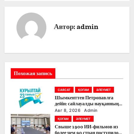
в
и
Автор:
admin
г
а
ц
и
Похожая запись
я
п
САЯСАТ
ҚОҒАМ
ӘЛЕУМЕТ
Шымкенттен Петропавлға
о
дейін: сайлауалды науқанның
кезекті күнінде партияларды
з
Авг 8, 2026
Admin
қандай тақырыптар
ҚОҒАМ
ӘЛЕУМЕТ
тоғыстырды
а
Свыше 1900 ИИ-фильмов из
более чем 90 стран поступило