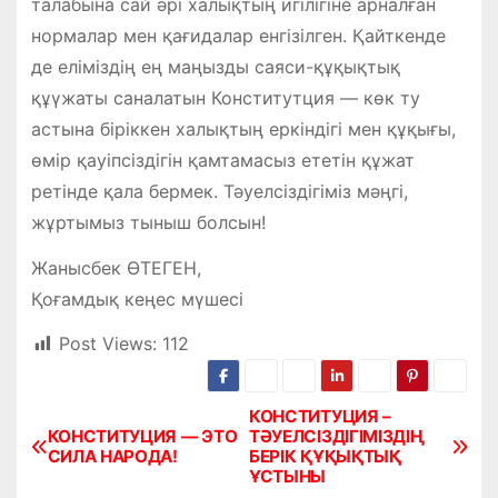
талабына сай әрі халықтың игілігіне арналған
нормалар мен қағидалар енгізілген. Қайткенде
де еліміздің ең маңызды саяси-құқықтық
құүжаты саналатын Конститутция — көк ту
астына біріккен халықтың еркіндігі мен құқығы,
өмір қауіпсіздігін қамтамасыз ететін құжат
ретінде қала бермек. Тәуелсіздігіміз мәңгі,
жұртымыз тыныш болсын!
Жанысбек ӨТЕГЕН,
Қоғамдық кеңес мүшесі
Post Views:
112
КОНСТИТУЦИЯ –
Н
КОНСТИТУЦИЯ — ЭТО
ТӘУЕЛСІЗДІГІМІЗДІҢ
СИЛА НАРОДА!
БЕРІК ҚҰҚЫҚТЫҚ
а
ҰСТЫНЫ