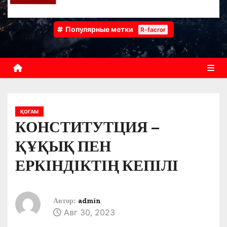
Популярные метки
R-facror
ҚОҒАМ
КОНСТИТУТЦИЯ –
ҚҰҚЫҚ ПЕН
ЕРКІНДІКТІҢ КЕПІЛІ
Автор:
admin
Авг 30, 2023