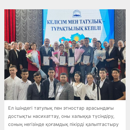
Ел ішіндегі татулық пен этностар арасындағы
достықты насихаттау, оны халыққа түсіндіру,
соның негізінде қоғамдық пікірді қалыптастыру