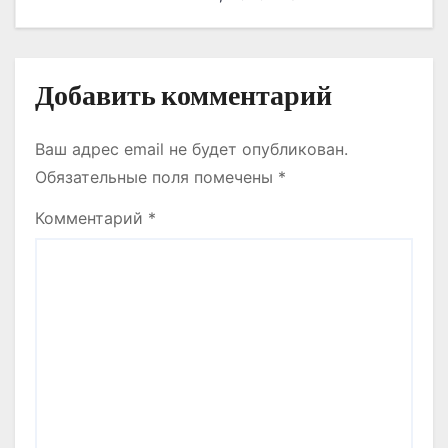
я
ҚАЛАШЫҒЫНЫҢ
ҚҰРЫЛЫС БАРЫСЫМЕН
м
ТАНЫСТЫ.
Добавить комментарий
Ваш адрес email не будет опубликован.
Обязательные поля помечены
*
Комментарий
*