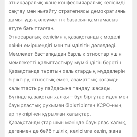
этникааралық және конфессияаралық келісімді
сақтау мен нығайту стратегиясы демократияны
дамытудың әлеуметтік базасын қамтамасыз
етуге бағытталған.
Этносаралық келісімнің қазақстандық моделі
өзінің өміршеңдігі мен тиімділігін дәлелдеді.
Мемлекет бастапқыдан барлық этностар үшін
мемлекетті қалыптастыру мүмкіндігін беретін
Қазақстанда тұратын халықтардың мүдделерін
біріктіру, этностық емес, азаматтық қоғамды
қалыптастыру пайдасына таңдау жасады.
Бүгінде қазақстан халқы – бұл біртұтас идея мен
бауырластық рухымен біріктірілген КСРО-ның
әр түкпірінен құрылған халықтар.
Қазақстандықтар шын мәнінде бауырлас халық,
дегенмен де бейбітшілік, келісімге келіп, жаңа