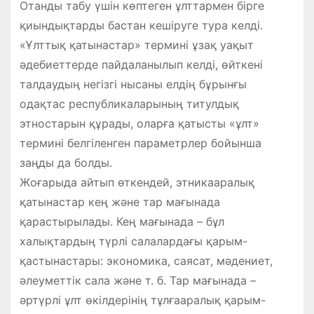
Отанды табу үшін көптеген ұлттармен бірге
қиындықтарды бастан кешіруге тура келді.
«Ұлттық қатынастар» термині ұзақ уақыт
әдебиеттерде пайдаланылып келді, өйткені
талдаудың негізгі нысаны елдің бұрынғы
одақтас республикаларының титулдық
этностарын құрады, оларға қатысты «ұлт»
термині белгіленген параметрлер бойынша
заңды да болды.
Жоғарыда айтып өткендей, этникааралық
қатынастар кең және тар мағынада
қарастырылады. Кең мағынада – бұл
халықтардың түрлі салалардағы қарым-
қастынастары: экономика, саясат, мәдениет,
әлеуметтік сала және т. б. Тар мағынада –
әртүрлі ұлт өкілдерінің тұлғааралық қарым-