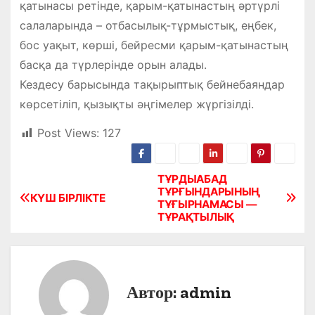
қатынасы ретінде, қарым-қатынастың әртүрлі
салаларында – отбасылық-тұрмыстық, еңбек,
бос уақыт, көрші, бейресми қарым-қатынастың
басқа да түрлерінде орын алады.
Кездесу барысында тақырыптық бейнебаяндар
көрсетіліп, қызықты әңгімелер жүргізілді.
Post Views:
127
ТҰРДЫАБАД
Н
ТҰРҒЫНДАРЫНЫҢ
КҮШ БІРЛІКТЕ
ТҰҒЫРНАМАСЫ —
а
ТҰРАҚТЫЛЫҚ
в
и
Автор:
admin
г