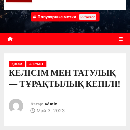
Популярные метки
R-facror
ҚОҒАМ
ӘЛЕУМЕТ
КЕЛІСІМ МЕН ТАТУЛЫҚ
— ТҰРАҚТЫЛЫҚ КЕПІЛІ!
Автор:
admin
Май 3, 2023