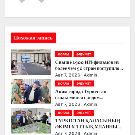
а
ц
и
Похожая запись
я
п
ҚОҒАМ
ӘЛЕУМЕТ
Свыше 1900 ИИ-фильмов из
о
более чем 90 стран поступило
на Astana AI Film Festival
з
Авг 7, 2026
Admin
ҚОҒАМ
ӘЛЕУМЕТ
а
Аким города Туркестан
ознакомился с ходом
п
строительства военного
Авг 7, 2026
Admin
городка Национальной гвардии
и
ҚОҒАМ
ӘЛЕУМЕТ
ТҮРКІСТАН ҚАЛАСЫНЫҢ
с
ӘКІМІ ҰЛТТЫҚ ҰЛАННЫҢ
ЖАҢА ӘСКЕРИ
Авг 7, 2026
Admin