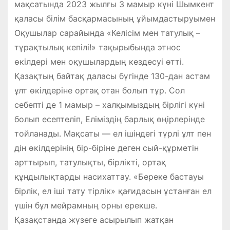
мақсатында 2023 жылғы 3 мамыр күні Шымкент
қаласы білім басқармасының ұйымдастыруымен
Оқушылар сарайында «Келісім мен татулық –
тұрақтылық кепілі!» тақырыбында этнос
өкілдері мен оқушылардың кездесуі өтті.
Қазақтың байтақ даласы бүгінде 130-дан астам
ұлт өкілдеріне ортақ отан болып тұр. Сол
себепті де 1 мамыр – халқымыздың бірлігі күні
болып есептеліп, Еліміздің барлық өңірлерінде
тойланады. Мақсаты — ел ішіндегі түрлі ұлт пен
дін өкілдерінің бір-біріне деген сый-құрметін
арттырып, татулықты, бірлікті, ортақ
құндылықтарды насихаттау. «Береке бастауы
бірлік, ел іші тату тірлік» қағидасын ұстанған ел
үшін бұл мейрамның орны ерекше.
Қазақстанда жүзеге асырылып жатқан