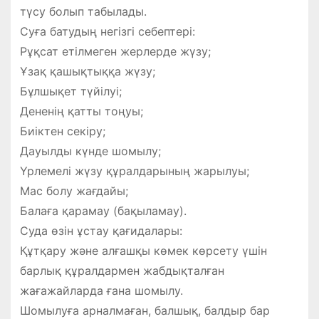
түсу болып табылады.
Суға батудың негізгі себептері:
Рұқсат етілмеген жерлерде жүзу;
Ұзақ қашықтыққа жүзу;
Бұлшықет түйілуі;
Дененің қатты тоңуы;
Биіктен секіру;
Дауылды күнде шомылу;
Үрлемелі жүзу құралдарының жарылуы;
Мас болу жағдайы;
Балаға қарамау (бақыламау).
Суда өзін ұстау қағидалары:
Құтқару және алғашқы көмек көрсету үшін
барлық құралдармен жабдықталған
жағажайларда ғана шомылу.
Шомылуға арналмаған, балшық, балдыр бар