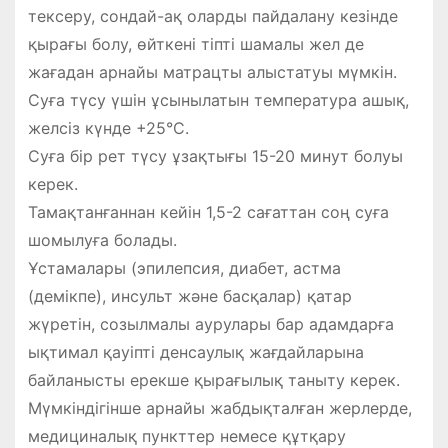
тексеру, сондай-ақ оларды пайдалану кезінде
қырағы болу, өйткені тіпті шамалы жел де
жағадан арнайы матрацты алыстатуы мүмкін.
Суға түсу үшін ұсынылатын температура ашық,
желсіз күнде +25°C.
Суға бір рет түсу ұзақтығы 15-20 минут болуы
керек.
Тамақтанғаннан кейін 1,5-2 сағаттан соң суға
шомылуға болады.
Ұстамалары (эпилепсия, диабет, астма
(демікпе), инсульт және басқалар) қатар
жүретін, созылмалы аурулары бар адамдарға
ықтимал қауіпті денсаулық жағдайларына
байланысты ерекше қырағылық таныту керек.
Мүмкіндігінше арнайы жабдықталған жерлерде,
медициналық пункттер немесе құтқару