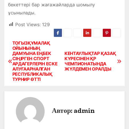
бекеттері бар жағажайларда шомылу
ұсынылады.
Post Views:
129
ТОҒЫЗҚҰМАЛАҚ
Н
ОЙЫНЫНЫҢ
ДАМУЫНА ЕҢБЕК
КЕНТАУЛЫҚТАР ҚАЗАҚ
а
СІҢІРГЕН СПОРТ
КҮРЕСІНЕН ҚР
АРДАГЕРЛЕРІН ЕСКЕ
ЧЕМПИОНАТЫНДА
в
АЛУҒААРНАЛҒАН
ЖҮЛДЕМЕН ОРАЛДЫ
РЕСПУБЛИКАЛЫҚ
и
ТУРНИР ӨТТІ
г
а
Автор:
admin
ц
и