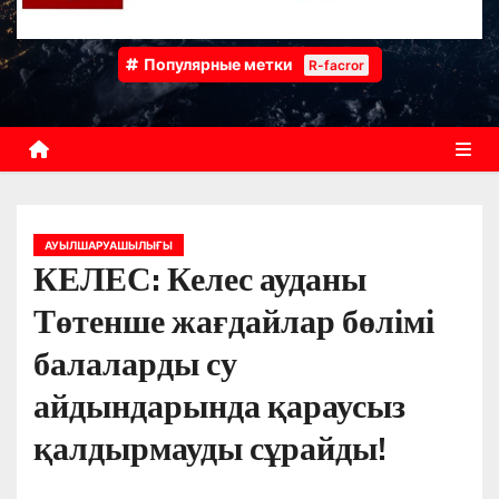
Популярные метки
R-facror
АУЫЛШАРУАШЫЛЫҒЫ
КЕЛЕС: Келес ауданы
Төтенше жағдайлар бөлімі
балаларды су
айдындарында қараусыз
қалдырмауды сұрайды!