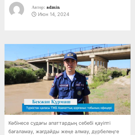
Автор:
admin
Июн 14, 2024
Көбінесе судағы апаттардың себебі қауіпті
бағаламау, жағдайды жеңе алмау, дүрбелеңге