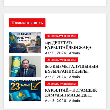
я
п
Похожая запись
о
з
АУЫЛШАРУАШЫЛЫҒЫ
145 ДЕПУТАТ:
а
ҚҰРЫЛТАЙДЫҢ ЖАҢА
ӨКІЛЕТТІ ОРГАН РЕТІНДЕГІ
Авг 9, 2026
Admin
п
ЕРЕКШЕЛІГІ
АУЫЛШАРУАШЫЛЫҒЫ
и
850 ҚЫЗМЕТ АЛУШЫНЫҢ
БҰЗЫЛҒАН ҚҰҚЫҒЫ
с
ҚАЛПЫНА КЕЛТІРІЛДІ
Авг 8, 2026
Admin
я
АУЫЛШАРУАШЫЛЫҒЫ
ҚҰРЫЛТАЙ – ҚОҒАМДЫҚ
м
ДАМУДЫҢ МАҢЫЗДЫ
МӘСЕЛЕЛЕРІ
Авг 8, 2026
Admin
ТАЛҚЫЛАНАТЫН АЛАҢ