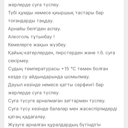
жерлерде суға түспеу.
Түбі құмды немесе қиыршық тастары бар
тоғандарды таңдау.
Арнайы белгіден аспау.
Алкоголь тұтынбау !
Кемелерге жақын жүзбеу.
Қайық-катерлерден, пирстерден және т.б. суға
секірмеу.
Судың температурасы +15 °C төмен болған
кезде су айдындарында шомылмау.
Дауыл кезінде немесе қатты серфингі бар
жерлерде суға түспеу.
Суға түсуге арналмаған заттармен түспеу.
Суға түсу кезінде балалар мен жасөспірімдерді
қатаң қадағалау.
Жүзуге арналған құралдардың бүтіндігін