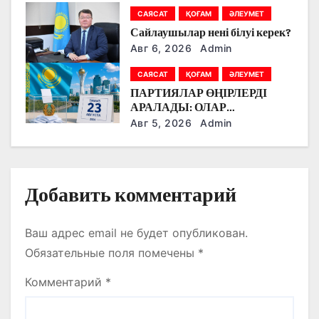
БІЛІМ БЕРУ МЕН БОЛАШАҚ
п
САЯСАТ
ҚОҒАМ
ӘЛЕУМЕТ
МАМАНДЫҚТАРДЫ
Сайлаушылар нені білуі керек?
ТАЛҚЫЛАДЫ
и
Авг 6, 2026
Admin
с
САЯСАТ
ҚОҒАМ
ӘЛЕУМЕТ
ПАРТИЯЛАР ӨҢІРЛЕРДІ
я
АРАЛАДЫ: ОЛАР
ДӘРІГЕРЛЕРМЕН,
Авг 5, 2026
Admin
м
ЖҰМЫСШЫЛАРМЕН,
ФЕРМЕРЛЕРМЕН ЖӘНЕ
СТУДЕНТТЕРМЕН НЕ
ТУРАЛЫ СӨЙЛЕСТІ?
Добавить комментарий
Ваш адрес email не будет опубликован.
Обязательные поля помечены
*
Комментарий
*