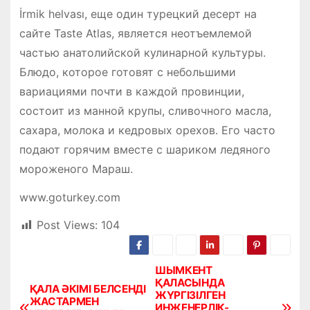
İrmik helvası, еще один турецкий десерт на
сайте Taste Atlas, является неотъемлемой
частью анатолийской кулинарной культуры.
Блюдо, которое готовят с небольшими
вариациями почти в каждой провинции,
состоит из манной крупы, сливочного масла,
сахара, молока и кедровых орехов. Его часто
подают горячим вместе с шариком ледяного
мороженого Мараш.
www.goturkey.com
Post Views:
104
ШЫМКЕНТ
Н
ҚАЛАСЫНДА
ҚАЛА ӘКІМІ БЕЛСЕНДІ
ЖҮРГІЗІЛГЕН
а
ЖАСТАРМЕН
ИНЖЕНЕРЛІК-