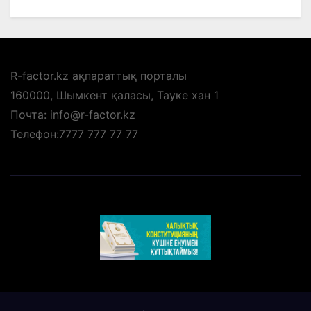
R-factor.kz ақпараттық порталы
160000, Шымкент қаласы, Тауке хан 1
Почта: info@r-factor.kz
Телефон:7777 777 77 77