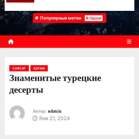
Популярные метки
R-facror
САЯСАТ
ҚОҒАМ
Знаменитые турецкие
десерты
Автор:
admin
Янв 21, 2024