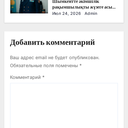
Шымкентте әкімшілік
я
рақымшылықты жүзеге асыру
қорытындылары шығарылды
Июл 24, 2026
Admin
м
Добавить комментарий
Ваш адрес email не будет опубликован.
Обязательные поля помечены
*
Комментарий
*