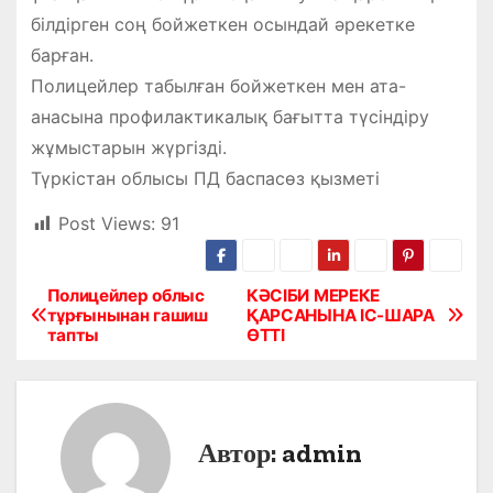
білдірген соң бойжеткен осындай әрекетке
барған.
Полицейлер табылған бойжеткен мен ата-
анасына профилактикалық бағытта түсіндіру
жұмыстарын жүргізді.
Түркістан облысы ПД баспасөз қызметі
Post Views:
91
Полицейлер облыс
КӘСІБИ МЕРЕКЕ
Н
тұрғынынан гашиш
ҚАРСАНЫНА ІС-ШАРА
тапты
ӨТТІ
а
в
и
Автор:
admin
г