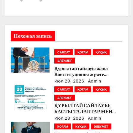
а
ц
и
Похожая запись
я
САЯСАТ
ҚОҒАМ
ҚҰҚЫҚ
п
ӘЛЕУМЕТ
о
Құрылтай сайлауы жаңа
Конституцияны жүзеге
з
асырудың алғашқы кезеңі
Июл 29, 2026
Admin
болады
а
САЯСАТ
ҚОҒАМ
ҚҰҚЫҚ
ӘЛЕУМЕТ
п
ҚҰРЫЛТАЙ САЙЛАУЫ:
БАСТЫ ТАЛАПТАР МЕН
и
ЕРЕКШЕЛІКТЕР
Июл 28, 2026
Admin
с
ҚОҒАМ
ҚҰҚЫҚ
ӘЛЕУМЕТ