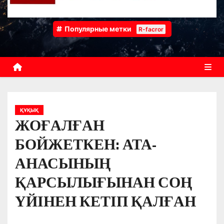
Популярные метки
R-facror
ҚҰҚЫҚ
ЖОҒАЛҒАН
БОЙЖЕТКЕН: АТА-
АНАСЫНЫҢ
ҚАРСЫЛЫҒЫНАН СОҢ
ҮЙІНЕН КЕТІП ҚАЛҒАН