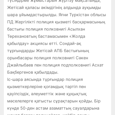
түсіндірме жұмыстарын жүргізу мақсатында,
Жетісай қаласы әкімдігінің алдында ауқымды
шара ұйымдастырылды. Яғни Түркістан облысы
ПД Жергілікті полиция қызметі басқармасының
бастығы полиция полковнигі Асылхан
Төрехановтың бастамасымен «Жолда
қабылдау» акциясы өтті. Сондай-ақ
тұрғындарды Жетісай АПБ бастығының
орынбасары полиция полковнигі Сәкен
Джайлыбаев пен полиция подполковнигі Асхат
Бақбергенов қабылдады.
Іс-шара аясында тұрғындар полиция
қызметкерлеріне қоғамдық тәртіп пен
қауіпсіздік, әлеуметтік және құқықтық
мәселелерге қатысты сұрақтарын қойды. Бір
күнде 50-ден астам азаматтың сауалдарына