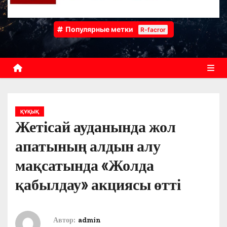
Популярные метки
R-facror
ҚҰҚЫҚ
Жетісай ауданында жол
апатының алдын алу
мақсатында «Жолда
қабылдау» акциясы өтті
Автор:
admin