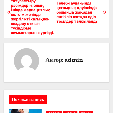
татуластыру
а
Төлеби ауданында
рәсімдерін, оның
қоғамдық қауіпсіздік
ішінде медиациялық
в
бойынша жаңадан
келісім жөнінде
енгізіліп жатқан әдіс-
жергілікті халықпен
тәсілдер талқыланды
и
кездесу өткізіп
түсіндірме
г
жұмыстарын жүргізді.
а
ц
Автор:
admin
и
я
п
о
Похожая запись
з