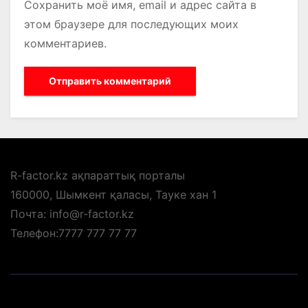
Сохранить моё имя, email и адрес сайта в
этом браузере для последующих моих
комментариев.
R-factor.kz ақпараттық порталы
160000, Шымкент қаласы, Тауке хан 1
Почта: info@r-factor.kz
Телефон:7777 777 77 77