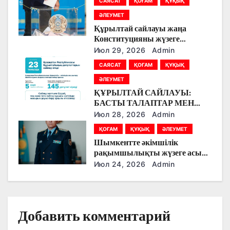
а
САЯСАТ
ҚОҒАМ
ҚҰҚЫҚ
ӘЛЕУМЕТ
п
Құрылтай сайлауы жаңа
Конституцияны жүзеге
и
асырудың алғашқы кезеңі
Июл 29, 2026
Admin
болады
с
САЯСАТ
ҚОҒАМ
ҚҰҚЫҚ
ӘЛЕУМЕТ
я
ҚҰРЫЛТАЙ САЙЛАУЫ:
БАСТЫ ТАЛАПТАР МЕН
м
ЕРЕКШЕЛІКТЕР
Июл 28, 2026
Admin
ҚОҒАМ
ҚҰҚЫҚ
ӘЛЕУМЕТ
Шымкентте әкімшілік
рақымшылықты жүзеге асыру
қорытындылары шығарылды
Июл 24, 2026
Admin
Добавить комментарий