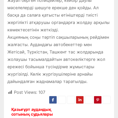
жауап берген полицейлер, кейбір даулы
мәселелерді шешуге ерекше ден қойды. Ал
басқа да салаға қатысты өтініштерді тиісті
жергілікті атқарушы органдарға жолдау арқылы
көмектесетінін жеткізді.
Акцияның соңы тәртіп сақшыларының рейдімен
жалғасты. Аудандағы автобекеттер мен
Жетісай, Түркістан, Ташкент тас жолдарында
жолаушы тасымалдайтын автокөліктерге жол
ережесі бойынша түсіндірме жұмыстары
жүргізілді. Көлік жүргізушілеріне арнайы
дайындалған жаднамалар таратылды.
Post Views:
107
Қазығұрт аудандық
Н
сотының судьялары