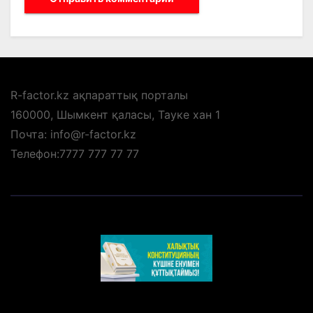
R-factor.kz ақпараттық порталы
160000, Шымкент қаласы, Тауке хан 1
Почта: info@r-factor.kz
Телефон:7777 777 77 77