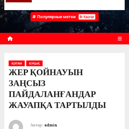
Популярные метки
R-facror
ҚОҒАМ
ҚҰҚЫҚ
ЖЕР ҚОЙНАУЫН
ЗАҢСЫЗ
ПАЙДАЛАНҒАНДАР
ЖАУАПҚА ТАРТЫЛДЫ
Автор:
admin