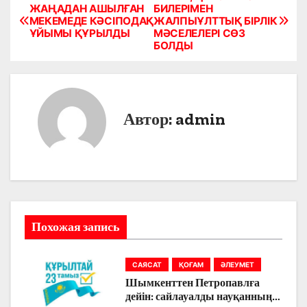
Н
ЖАҢАДАН АШЫЛҒАН
БИЛЕРІМЕН
МЕКЕМЕДЕ КӘСІПОДАҚ
ЖАЛПЫҰЛТТЫҚ БІРЛІК
а
ҰЙЫМЫ ҚҰРЫЛДЫ
МӘСЕЛЕЛЕРІ СӨЗ
БОЛДЫ
в
и
г
Автор:
admin
а
ц
и
я
Похожая запись
п
САЯСАТ
ҚОҒАМ
ӘЛЕУМЕТ
о
Шымкенттен Петропавлға
дейін: сайлауалды науқанның
з