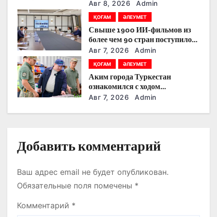
кезекті күнінде партияларды
Авг 8, 2026
Admin
қандай тақырыптар
а
ҚОҒАМ
ӘЛЕУМЕТ
тоғыстырды
Свыше 1900 ИИ-фильмов из
п
более чем 90 стран поступило
на Astana AI Film Festival
Авг 7, 2026
Admin
и
ҚОҒАМ
ӘЛЕУМЕТ
с
Аким города Туркестан
ознакомился с ходом
я
строительства военного
Авг 7, 2026
Admin
городка Национальной гвардии
м
Добавить комментарий
Ваш адрес email не будет опубликован.
Обязательные поля помечены
*
Комментарий
*