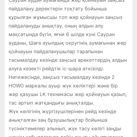
Сауран аудан аумағында жер қойнауын заңсыз
пайдалану деректерін тоқтату бойынша
құрылған жұмысшы топ жер қойнауын заңсыз
пайдалануды анықтау, оның алдын алу
мақсатында бүгін, яғни 6 шілде күні Сауран
ауданы, Шаға ауылдық округінің аумағынан жер
қойнауын пайдаланушылар тарапынан
тасымалдау кезінде заңсыз әрекеттердің алдын
алуға кезекті рейдтік іс-шара өткізілді.
Нәтижесінде, заңсыз тасымалдау кезінде 2
HOWO маркалы ауыр жүк көліктері және бір
жер қазушы LK техникасы жер қойнауын қазып,
тас артып жатқандығы анықталды.
Жүк көлігінің жүргізушілерінен рейд кезінде
анықталған заң бұзушылықтар бойынша
түсініктемелер алынып, жүк тасу көлігі заңды