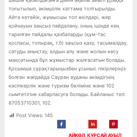
шешім қабылдағанға дейін ақылы айыптұраққа
тоғытылып, әкімшілік хаттама толтырылды.
Айта кетейік, жұмысшы топ өкілдері, жер
қойнауын заңсыз пайдалану, оның ішінде кең
таралған пайдалы қазбаларды (құм-тас
қоспасы, топырақ, т.б) заңсыз қазу, тасымалдау,
сатуды анықтау, алдын алу және жолын кесу
мақсатында бұл жұмыстар жалғасатын болады.
Қосымша сұрақтарыңызбен ұсыныс пікірлеріңіз
болған жағдайда Сауран ауданы әкімдігінің
кәсіпкерлік және туризм бөліміне және 102
сымтетігіне хабарласуға болады. Байланыс тел:
87053710301, 102.
Post Views:
145
АЙКӨЛ, ҚҰРСАЙ АУЫЛ