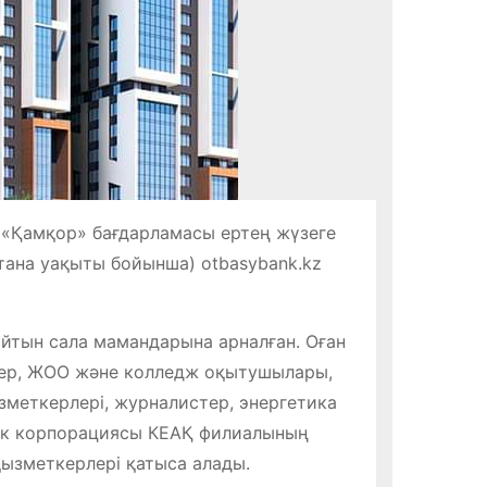
 «Қамқор» бағдарламасы ертең жүзеге
стана уақыты бойынша) otbasybank.kz
айтын сала мамандарына арналған. Оған
ілер, ЖОО және колледж оқытушылары,
меткерлері, журналистер, энергетика
тік корпорациясы КЕАҚ филиалының
ызметкерлері қатыса алады.