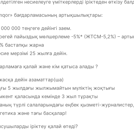
лдетілген несиелеуге үміткерлерді іріктеден өткізу ба
mqor» бағдарламасының артықшылықтары:
0 000 000 теңгеге дейінгі заем.
ірегей пайыздық мөлшерлеме -5%* (ЖТСМ-5,2%) – артық
0% бастапқы жарна
есие мерзімі 25 жылға дейін.
арламаға қалай және кім қатыса алады ?
жасқа дейін азаматтар(ша)
ғы 5 жылдағы жылжымайтын мүліктің жоқтығы
кент қаласында кемінде 3 жыл тұрақты
аның түрлі салаларындағы еңбек қызметі-журналистер, д
гетика және тағы басқалар!
сушыларды іріктеу қалай өтеді?