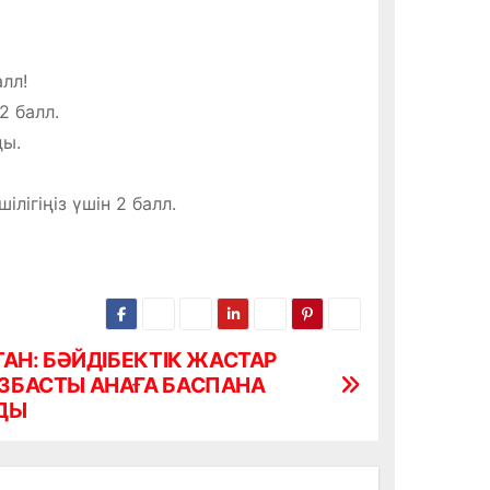
лл!
 балл.
ды.
ігіңіз үшін 2 балл.
ТАН: БӘЙДІБЕКТІК ЖАСТАР
БАСТЫ АНАҒА БАСПАНА
ДЫ