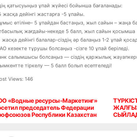
дің қатысуыңыз ұпай жүйесі бойынша бағаланады:
 жасқа дейінгі жастарға -5 ұпайы.
мыс өтіліне– 5 ұпайдан бастаңыз, жыл сайын – жаңа ба
басылық жағдайы-некеде 5 балл, жыл сайын қосымша 2
 жасқа дейінгі балалар-сіздің әр балаңыз 1-2 ұпай қоса
О кезекте тұрушы болсаңыз -сізге 10 ұпай беріледі.
нк салымшысы болсаңыз — сіздің қаржылық жауапкершіл
мкентте тіркелу — 5 балл болып есептеледі!
ost Views:
146
ОО «Водные ресурсы-Маркетинг»
ТҮРКІС
осетил председатель Федерации
ЖАЛҒЫЗ
рофсоюзов Республики Казахстан
СЫЙЛА