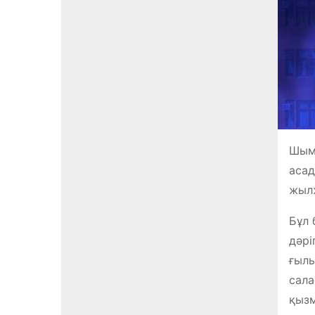
Шымк
асад
жылж
Бұл 
дәрі
ғылы
сала
қызм