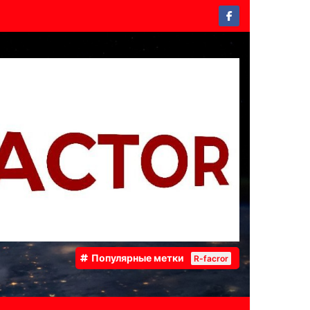
Популярные метки
R-facror