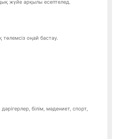
лдық жүйе арқылы есептелед.
 төлемсіз оңай бастау.
әрігерлер, білім, мәдениет, спорт,