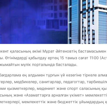
ент қаласының әкімі Мұрат Әйтеновтің бастамасымен
ы. Өтінімдерді қабылдау ертең 15 тамыз сағат 11:00 (А
ымайтын мүлік порталында басталады.
бағдарлама ең алдымен тұрғын үй кезегіне тіркеле алм
герлер, медбикелер, санитарлар, педагогтар, тәрбиеш
ми қызметкерлер, мәдениет және спорт саласының қыз
сының және «Азаматтарға арналған үкімет» мемлекет
еткерлері, мемлекеттік және бюджеттік ұйымдардың қ