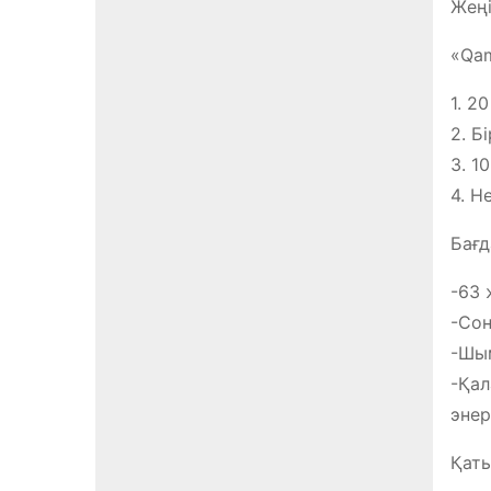
Жеңі
«Qa
1. 2
2. Б
3. 1
4. Н
Бағд
-63 
-Соң
-Шым
-Қал
энер
Қаты