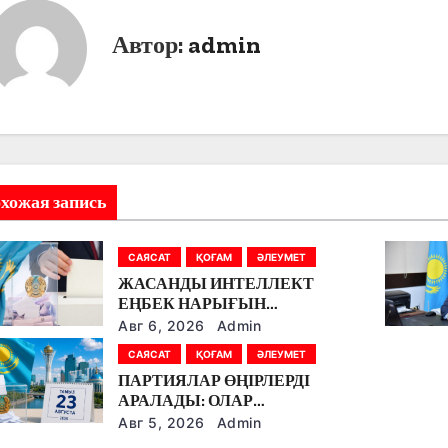
Автор:
admin
хожая запись
САЯСАТ
ҚОҒАМ
ӘЛЕУМЕТ
ЖАСАНДЫ ИНТЕЛЛЕКТ
ЕҢБЕК НАРЫҒЫН
ӨЗГЕРТУДЕ: ПАРТИЯЛАР
Авг 6, 2026
Admin
БІЛІМ БЕРУ МЕН БОЛАШАҚ
САЯСАТ
ҚОҒАМ
ӘЛЕУМЕТ
МАМАНДЫҚТАРДЫ
ПАРТИЯЛАР ӨҢІРЛЕРДІ
ТАЛҚЫЛАДЫ
АРАЛАДЫ: ОЛАР
ДӘРІГЕРЛЕРМЕН,
Авг 5, 2026
Admin
ЖҰМЫСШЫЛАРМЕН,