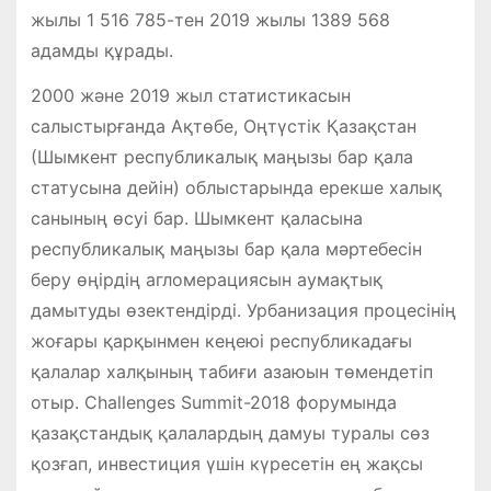
жылы 1 516 785-тен 2019 жылы 1389 568
адамды құрады.
2000 және 2019 жыл статистикасын
салыстырғанда Ақтөбе, Оңтүстік Қазақстан
(Шымкент республикалық маңызы бар қала
статусына дейін) облыстарында ерекше халық
санының өсуі бар. Шымкент қаласына
республикалық маңызы бар қала мәртебесін
беру өңірдің агломерациясын аумақтық
дамытуды өзектендірді. Урбанизация процесінің
жоғары қарқынмен кеңеюі республикадағы
қалалар халқының табиғи азаюын төмендетіп
отыр. Challenges Summit-2018 фо­румында
қазақстандық қалалардың дамуы туралы сөз
қозғап, инвестиция үшін күре­сетін ең жақсы