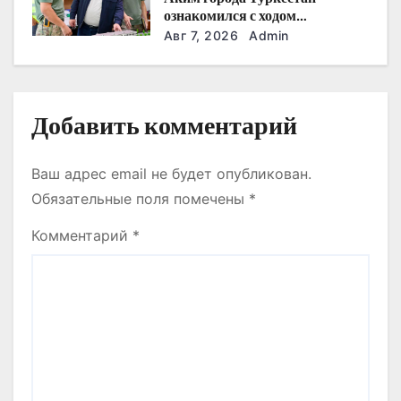
ознакомился с ходом
с
строительства военного
Авг 7, 2026
Admin
городка Национальной гвардии
я
м
Добавить комментарий
Ваш адрес email не будет опубликован.
Обязательные поля помечены
*
Комментарий
*