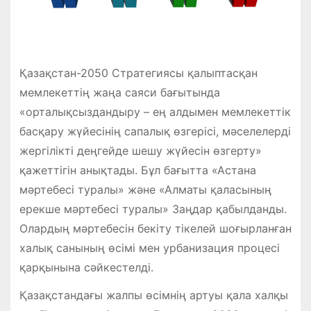
Қазақстан-2050 Стратегиясы қалыптасқан
мемлекеттің жаңа саяси бағытында
«орталықсыздандыру – ең алдымен мемлекеттік
басқару жүйесінің сапалық өзгерісі, мәселелерді
жергілікті деңгейде шешу жүйесін өзгерту»
қажеттігін анықтады. Бұл бағытта «Астана
мәртебесі туралы» және «Алматы қаласының
ерекше мәртебесі туралы» Заңдар қабылданды.
Олардың мәртебесін бекіту тікелей шоғырланған
халық санының өсімі мен урбанизация процесі
қарқынына сәйкестелді.
Қазақстандағы жалпы өсімнің артуы қала халқы