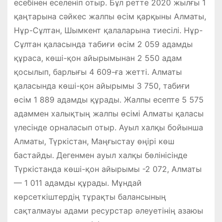
есебінен еселеніп отыр. Бұл ретте 2020 жылғы 1
қаңтарына сәйкес жалпы өсім қарқыны Алматы,
Нұр-Сұлтан, Шымкент қалаларына тиесілі. Нұр-
Сұлтан қаласында табиғи өсім 2 059 адамды
құраса, көші-қон айырымынан 2 550 адам
қосылып, барлығы 4 609-ға жетті. Алматы
қаласында көші-қон айырымы 3 750, табиғи
өсім 1 889 адамды құрады. Жалпы есепте 5 575
адаммен халықтың жалпы өсімі Алматы қаласы
үлесінде орналасып отыр. Ауыл халқы бойынша
Алматы, Түркістан, Маңғыстау өңірі көш
бастайды. Дегенмен ауыл халқы бөлінісінде
Түркістанда көші-қон айырымы -2 072, Алматы
— 1 011 адамды құрады. Мұндай
көрсеткіштердің тұрақты балансының
сақталмауы адами ресурстар әлеуетінің азаюы