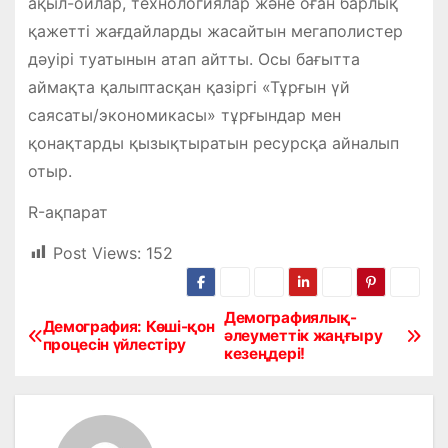
ақыл-ойлар, тех­но­логиялар және оған барлық
қа­жет­ті жағдайларды жасайтын м­егаполистер
дәуірі туаты­нын атап айтты. Осы бағытта
аймақта қалыптасқан қазіргі «Тұрғын үй
саясаты/экономикасы» тұрғындар мен
қонақтарды қызықтыратын ресурсқа айналып
отыр.
R-ақпарат
Post Views:
152
Демографиялық-
Н
Демография: Көші-қон
әлеуметтік жаңғыру
процесін үйлестіру
кезеңдері!
а
в