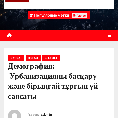
Популярные метки
R-facror
САЯСАТ
ҚОҒАМ
ӘЛЕУМЕТ
Демография:
Урбанизацияны басқару
және бірыңғай тұрғын үй
саясаты
Автор:
admin