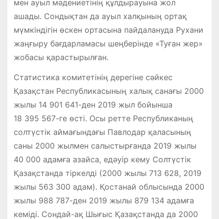
мен ауыл мәдениетінің құлдырауына жол
ашады. Сондықтан да ауыл халқының ортақ
мүмкіндігін өскен ортасына пайдалануда Рухани
жаңғыру бағдарламасы шеңберінде «Туған жер»
жобасы қарастырылған.
Статистика комитетінің дерегіне сәйкес
Қазақстан Республикасының халық санағы 2000
жылы 14 901 641-ден 2019 жыл бойынша
18 395 567-ге өсті. Осы ретте Республиканың
солтүстік аймағындағы Павлодар қаласының
саны 2000 жылмен салыстырғанда 2019 жылы
40 000 адамға азайса, едәуір кему Солтүстік
Қазақстанда тіркелді (2000 жылы 713 628, 2019
жылы 563 300 адам). Қостанай облысында 2000
жылы 988 787-ден 2019 жылы 879 134 адамға
кеміді. Сондай-ақ Шығыс Қазақстанда да 2000