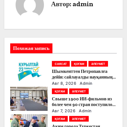
и
Автор:
admin
г
а
ц
и
Похожая запись
я
САЯСАТ
ҚОҒАМ
ӘЛЕУМЕТ
п
Шымкенттен Петропавлға
о
дейін: сайлауалды науқанның
кезекті күнінде партияларды
Авг 8, 2026
Admin
з
қандай тақырыптар
ҚОҒАМ
ӘЛЕУМЕТ
тоғыстырды
Свыше 1900 ИИ-фильмов из
а
более чем 90 стран поступило
на Astana AI Film Festival
п
Авг 7, 2026
Admin
ҚОҒАМ
ӘЛЕУМЕТ
и
Аким города Туркестан