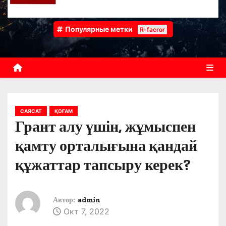
Популярные метки
R-facror
САЯСАТ
ҚОҒАМ
Грант алу үшін, жұмыспен
қамту орталығына қандай
құжаттар тапсыру керек?
Автор:
admin
Окт 7, 2022