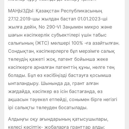
МАҢЫЗДЫ: Қазақстан Республикасының
27.12.2019-шы жылдан бастап 01.01.2023-ші
жылға дейін, No 290-VI Заңымен микро және
шағын кәсіпкерлік субъектілері үшін табыс
салығының (ЖТС) мөлшері 100% -ға азайтылған.
Сондықтан, кәсіпкерлерге бұл мерзімге салық
төлеудің қажеті жоқ, патент бойынша жеке
кәсіпкерге арналған патенттің құны, нөлге тең
болады. Бұл өз кәсібіңізді бастауға қосымша
ынталандыру. Шынында да, грант алған
жағдайда, кәсіпкер өз ісін бастағанда, өз
ақшасын тәуекел етпейді, сонымен бірге негізгі
ірі салықты төлеуден босатылады.
Алдыңғы оқу ағындарының қатысушылары,
келесі кәсіптік- жобаларға гранттар алды: