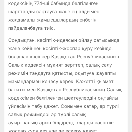
кодексінің 774-ші бабында белгіленген
шарттарды сақтауға және ең алдымен
жалдамалы жұмысшылардың еңбегін
пайдаланбауға тиіс.
Сондықтан, кәсіптік-идеясын ойлау сатысында
және кейіннен кәсіптік-жоспар құру кезінде,
болашақ кәсіпкер Қазақстан Республикасының
Салық кодексін мұқият зерттеп, салық салу
режимін таңдауға қатысты, оқытуға жауапты
мамандармен кеңесу керек. Қажетті қызмет
бағыты мен Қазақстан Республикасының Салық
кодексімен белгіленген шектеулердің оңтайлы
үйлесімін табу қажет. Сонымен қатар, әр түрлі
салық режимдері әр түрлі салық
ауыртпалықтарын білдіреді, оларды кәсіптік-
жоспар құру кезінде де ескеру қажет.