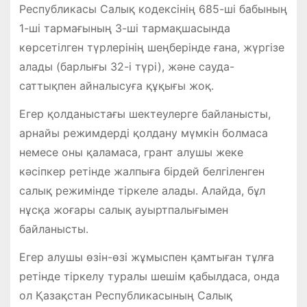
Республикасы Салық кодексінің 685-ші бабының
1-ші тармағының 3-ші тармақшасында
көрсетілген түрлерінің шеңберінде ғана, жүргізе
алады (барлығы 32-і түрі), және сауда-
саттықпен айналысуға құқығы жоқ.
Егер қолданыстағы шектеулерге байланысты,
арнайы режимдерді қолдану мүмкін болмаса
немесе оны қаламаса, грант алушы жеке
кәсіпкер ретінде жалпыға бірдей белгіленген
салық режимінде тіркеле алады. Алайда, бұл
нұсқа жоғары салық ауыртпалығымен
байланысты.
Егер алушы өзін-өзі жұмыспен қамтыған тұлға
ретінде тіркелу туралы шешім қабылдаса, онда
ол Қазақстан Республикасының Салық