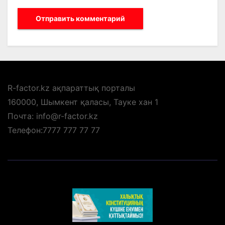
R-factor.kz ақпараттық порталы
160000, Шымкент қаласы, Тауке хан 1
Почта: info@r-factor.kz
Телефон:7777 777 77 77