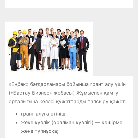
«Еңбек» бағдарламасы бойынша грант алу үшін
(«Бастау Бизнес» жобасы) Жұмыспен қамту
орталығына келесі құжаттарды тапсыру қажет:
грант алуға өтініш;
жеке куәлік (оралман куәлігі) — көшірме
және түпнұсқа;