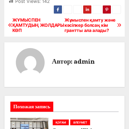
Post Views:
142
ЖҰМЫСПЕН
Жұмыспен қамту және
Н
ҚАМТУДЫҢ ЖОЛДАРЫ
кәсіпкер болсаң кім
КӨП
грантты ала алады?
а
в
и
Автор:
admin
г
а
ц
и
Похожая запись
я
ҚОҒАМ
ӘЛЕУМЕТ
п