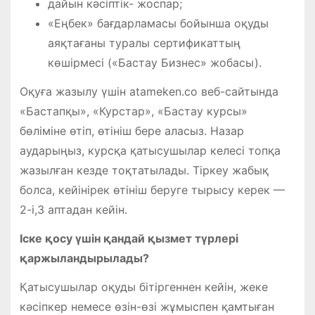
дайын кәсіптік- жоспар;
«Еңбек» бағдарламасы бойынша оқуды
аяқтағаны туралы сертификаттың
көшірмесі («Бастау Бизнес» жобасы).
Оқуға жазылу үшін atameken.co веб-сайтында
«Бастапқы», «Курстар», «Бастау курсы»
бөліміне өтіп, өтініш бере аласыз. Назар
аударыңыз, курсқа қатысушылар келесі топқа
жазылған кезде тоқтатылады. Тіркеу жабық
болса, кейінірек өтініш беруге тырысу керек —
2-і,3 аптадан кейін.
Іске қосу үшін қандай қызмет түрлері
қаржыландырылады?
Қатысушылар оқуды бітіргеннен кейін, жеке
кәсіпкер немесе өзін-өзі жұмыспен қамтыған