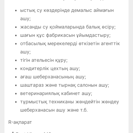
ыстық су көздерінде демалыс аймағын
ашу;
жасанды су қоймаларында балық өсіру;
шағын құс фабрикасын ұйымдастыру;
отбасылық мерекелерді өткізетін агенттік
ашу;
тігін ательесін құру;
кондитерлік цехтың ашу;
ағаш шеберханасының ашу;
шаштараз және тырнақ салонын ашу;
ветеринариялық кабинет ашу;
тұрмыстық техниканы жөндейтін жөндеу
шеберханасын ашу және т.б.
R-ақпарат