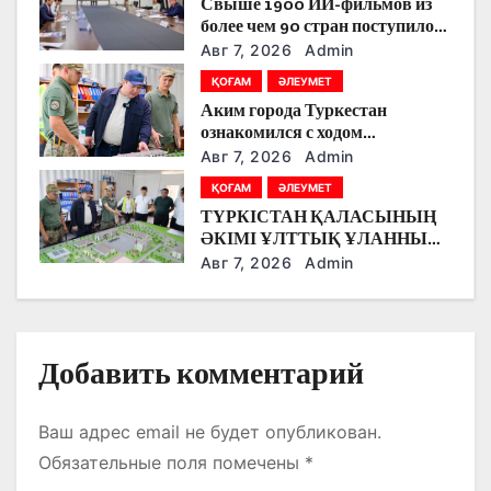
Свыше 1900 ИИ-фильмов из
о
более чем 90 стран поступило
на Astana AI Film Festival
Авг 7, 2026
Admin
з
ҚОҒАМ
ӘЛЕУМЕТ
Аким города Туркестан
а
ознакомился с ходом
строительства военного
п
Авг 7, 2026
Admin
городка Национальной гвардии
ҚОҒАМ
ӘЛЕУМЕТ
и
ТҮРКІСТАН ҚАЛАСЫНЫҢ
ӘКІМІ ҰЛТТЫҚ ҰЛАННЫҢ
с
ЖАҢА ӘСКЕРИ
Авг 7, 2026
Admin
ҚАЛАШЫҒЫНЫҢ
я
ҚҰРЫЛЫС БАРЫСЫМЕН
ТАНЫСТЫ.
м
Добавить комментарий
Ваш адрес email не будет опубликован.
Обязательные поля помечены
*