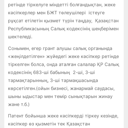
ретінде тіркелуге міндетті болғандықтан, жеке
кәсіпкерлер мен БЖТ төлеушілері істеуге
рұқсат етілетін қызмет түрін таңдау, Қазақстан
Республикасының Салық кодексінің шеңберімен
шектеледі.
Сонымен, егер грант алушы салық органында
«жеңілдетілген» жүйедегі жеке кәсіпкер ретінде
тіркелген болса, онда аталған салалар ҚР Салық
кодексінің 683-ші бабының 2-ші, 3-ші
тармақтарынның, 3-ші тармақшасында
көрсетілген.(ойын бизнесі, жанармай саудасы,
шыны ыдыстар мен темір сынықтарын жинау
және т.б.)
Патент бойынша жеке кәсіпкерді тіркеу кезінде,
кәсіпкер өз қызметін тек Қазақстан