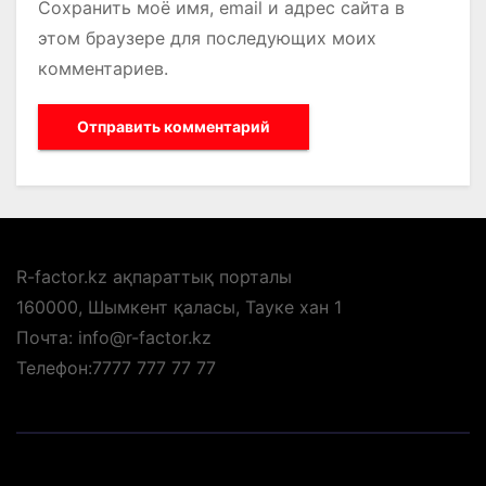
Сохранить моё имя, email и адрес сайта в
этом браузере для последующих моих
комментариев.
R-factor.kz ақпараттық порталы
160000, Шымкент қаласы, Тауке хан 1
Почта: info@r-factor.kz
Телефон:7777 777 77 77