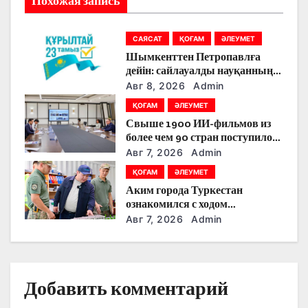
Похожая запись
о
з
САЯСАТ
ҚОҒАМ
ӘЛЕУМЕТ
Шымкенттен Петропавлға
а
дейін: сайлауалды науқанның
кезекті күнінде партияларды
Авг 8, 2026
Admin
п
қандай тақырыптар
ҚОҒАМ
ӘЛЕУМЕТ
тоғыстырды
и
Свыше 1900 ИИ-фильмов из
более чем 90 стран поступило
с
на Astana AI Film Festival
Авг 7, 2026
Admin
я
ҚОҒАМ
ӘЛЕУМЕТ
Аким города Туркестан
м
ознакомился с ходом
строительства военного
Авг 7, 2026
Admin
городка Национальной гвардии
Добавить комментарий