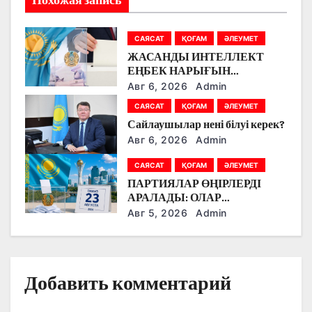
Похожая запись
я
п
САЯСАТ
ҚОҒАМ
ӘЛЕУМЕТ
ЖАСАНДЫ ИНТЕЛЛЕКТ
о
ЕҢБЕК НАРЫҒЫН
ӨЗГЕРТУДЕ: ПАРТИЯЛАР
з
Авг 6, 2026
Admin
БІЛІМ БЕРУ МЕН БОЛАШАҚ
САЯСАТ
ҚОҒАМ
ӘЛЕУМЕТ
МАМАНДЫҚТАРДЫ
а
Сайлаушылар нені білуі керек?
ТАЛҚЫЛАДЫ
Авг 6, 2026
Admin
п
САЯСАТ
ҚОҒАМ
ӘЛЕУМЕТ
и
ПАРТИЯЛАР ӨҢІРЛЕРДІ
с
АРАЛАДЫ: ОЛАР
ДӘРІГЕРЛЕРМЕН,
Авг 5, 2026
Admin
я
ЖҰМЫСШЫЛАРМЕН,
ФЕРМЕРЛЕРМЕН ЖӘНЕ
м
СТУДЕНТТЕРМЕН НЕ
ТУРАЛЫ СӨЙЛЕСТІ?
Добавить комментарий