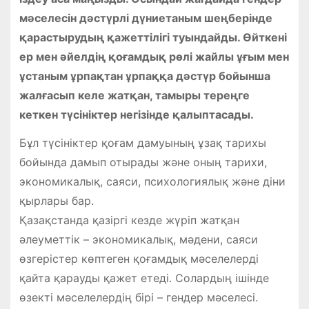
мәселесін дәстүрлі дүниетаным шеңберінде
қарастырудың қажеттілігі туындайды. Өйткені
ер мен әйелдің қоғамдық рөлі жайлы ұғым мен
ұстаным ұрпақтан ұрпаққа дәстүр бойынша
жалғасып келе жатқан, тамыры тереңге
кеткен түсініктер негізінде қалыптасады.
Бұл түсініктер қоғам дамуының ұзақ тарихы
бойында дамып отырады және оның тарихи,
экономикалық, саяси, психологиялық және діни
қырлары бар.
Қазақстанда қазіргі кезде жүріп жатқан
әлеуметтік – экономикалық, мәдени, саяси
өзгерістер көптеген қоғамдық мәселелерді
қайта қарауды қажет етеді. Солардың ішінде
өзекті мәселелердің бірі – гендер мәселесі.