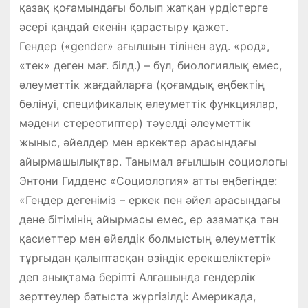
қазақ қоғамындағы болып жатқан үрдістерге
әсері қандай екенін қарастыру қажет.
Гендер («gender» ағылшын тілінен ауд. «род»,
«тек» деген мағ. білд.) – бұл, биологиялық емес,
әлеуметтік жағдайларға (қоғамдық еңбектің
бөлінуі, спецификалық әлеуметтік функциялар,
мәдени стереотиптер) тәуелді әлеуметтік
жыныс, әйелдер мен еркектер арасындағы
айырмашылықтар. Танымал ағылшын социологы
Энтони Гидденс «Социология» атты еңбегінде:
«Гендер дегеніміз – еркек пен әйел арасындағы
дене бітімінің айырмасы емес, ер азаматқа тән
қасиеттер мен әйелдік болмыстың әлеуметтік
тұрғыдан қалыптасқан өзіндік ерекшеліктері»
деп анықтама беріпті Алғашында гендерлік
зерттеулер батыста жүргізілді: Америкада,