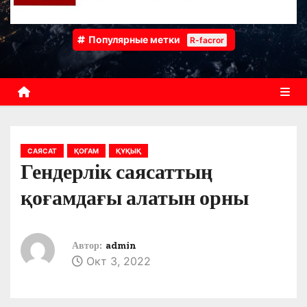
Популярные метки
R-facror
САЯСАТ
ҚОҒАМ
ҚҰҚЫҚ
Гендерлік саясаттың
қоғамдағы алатын орны
Автор:
admin
Окт 3, 2022