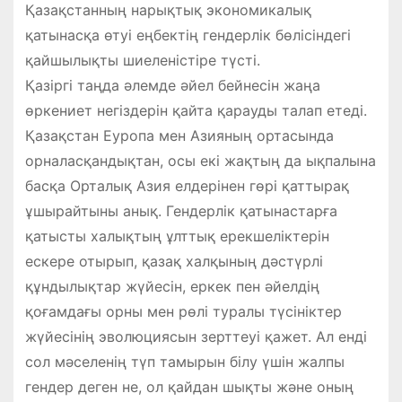
Қазақстанның нарықтық экономикалық
қатынасқа өтуі еңбектің гендерлік бөлісіндегі
қайшылықты шиеленістіре түсті.
Қазіргі таңда әлемде әйел бейнесін жаңа
өркениет негіздерін қайта қарауды талап етеді.
Қазақстан Еуропа мен Азияның ортасында
орналасқандықтан, осы екі жақтың да ықпалына
басқа Орталық Азия елдерінен гөрі қаттырақ
ұшырайтыны анық. Гендерлік қатынастарға
қатысты халықтың ұлттық ерекшеліктерін
ескере отырып, қазақ халқының дәстүрлі
құндылықтар жүйесін, еркек пен әйелдің
қоғамдағы орны мен рөлі туралы түсініктер
жүйесінің эволюциясын зерттеуі қажет. Ал енді
сол мәселенің түп тамырын білу үшін жалпы
гендер деген не, ол қайдан шықты және оның