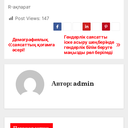
R-ақпарат
Post Views:
147
Гендерлік саясатты
Н
Демографиялық
іске асыру шеңберінде
саясаттың қоғамға
гендерлік білім беруге
а
әсері!
маңызды рөл беріледі
в
и
Автор:
admin
г
а
ц
и