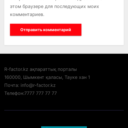
этом браузере для последующих моих
комментариев.
R-factor.kz ақпараттық порталы
160000, Шымкент қаласы, Тауке хан 1
Почта: info@r-factor.kz
Телефон:7777 777 77 77