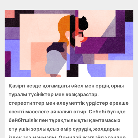
Қазіргі кезде қоғамдағы әйел мен ердің орны
туралы түсініктер мен көзқарастар,
стереотиптер мен әлеуметтік үрдістер ерекше
өзекті мәселеге айналып отыр. Себебі бүгінде
бейбітшілік пен тұрақтылықты қамтамасыз
ету үшін зорлықсыз өмір cүрудің жолдарын
іздеу аса маңызды. Осындай жағдайда гендер