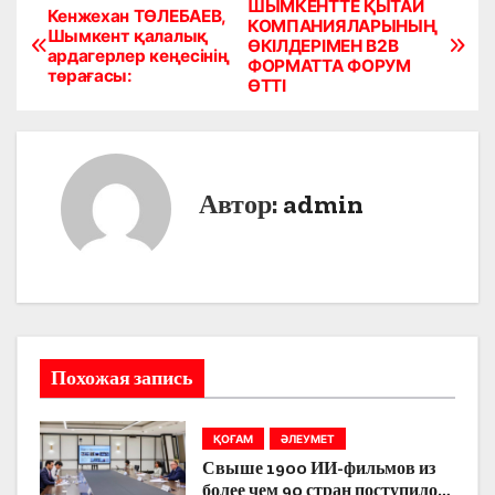
ШЫМКЕНТТЕ ҚЫТАЙ
Н
Кенжехан ТӨЛЕБАЕВ,
КОМПАНИЯЛАРЫНЫҢ
Шымкент қалалық
ӨКІЛДЕРІМЕН B2B
а
ардагерлер кеңесінің
ФОРМАТТА ФОРУМ
төрағасы:
ӨТТІ
в
и
г
Автор:
admin
а
ц
и
я
Похожая запись
п
ҚОҒАМ
ӘЛЕУМЕТ
о
Свыше 1900 ИИ-фильмов из
более чем 90 стран поступило