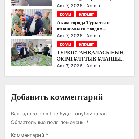
з
на Astana AI Film Festival
Авг 7, 2026
Admin
а
ҚОҒАМ
ӘЛЕУМЕТ
Аким города Туркестан
п
ознакомился с ходом
строительства военного
Авг 7, 2026
Admin
и
городка Национальной гвардии
ҚОҒАМ
ӘЛЕУМЕТ
с
ТҮРКІСТАН ҚАЛАСЫНЫҢ
ӘКІМІ ҰЛТТЫҚ ҰЛАННЫҢ
я
ЖАҢА ӘСКЕРИ
Авг 7, 2026
Admin
ҚАЛАШЫҒЫНЫҢ
м
ҚҰРЫЛЫС БАРЫСЫМЕН
ТАНЫСТЫ.
Добавить комментарий
Ваш адрес email не будет опубликован.
Обязательные поля помечены
*
Комментарий
*