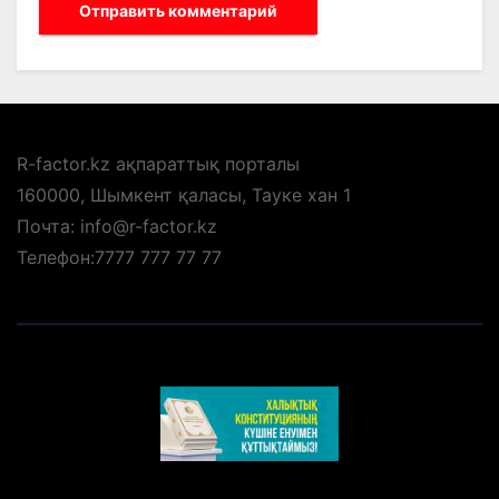
R-factor.kz ақпараттық порталы
160000, Шымкент қаласы, Тауке хан 1
Почта: info@r-factor.kz
Телефон:7777 777 77 77