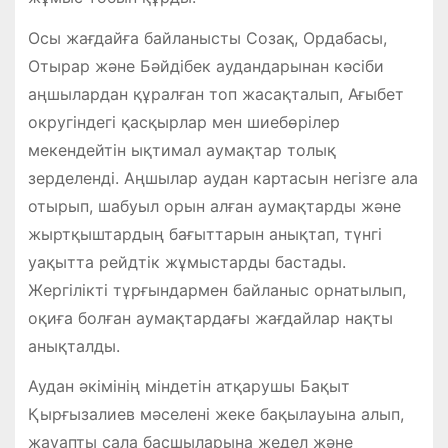
Осы жағдайға байланысты Созақ, Ордабасы,
Отырар және Бәйдібек аудандарынан кәсіби
аңшылардан құралған топ жасақталып, Ағыбет
округіндегі қасқырлар мен шиебөрілер
мекендейтін ықтимал аумақтар толық
зерделенді. Аңшылар аудан картасын негізге ала
отырып, шабуыл орын алған аумақтарды және
жыртқыштардың бағыттарын анықтап, түнгі
уақытта рейдтік жұмыстарды бастады.
Жергілікті тұрғындармен байланыс орнатылып,
оқиға болған аумақтардағы жағдайлар нақты
анықталды.
Аудан әкімінің міндетін атқарушы Бақыт
Қырғызалиев мәселені жеке бақылауына алып,
жауапты сала басшыларына жедел және