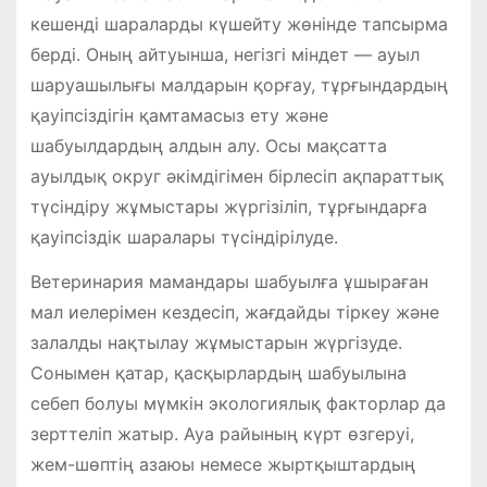
кешенді шараларды күшейту жөнінде тапсырма
берді. Оның айтуынша, негізгі міндет — ауыл
шаруашылығы малдарын қорғау, тұрғындардың
қауіпсіздігін қамтамасыз ету және
шабуылдардың алдын алу. Осы мақсатта
ауылдық округ әкімдігімен бірлесіп ақпараттық
түсіндіру жұмыстары жүргізіліп, тұрғындарға
қауіпсіздік шаралары түсіндірілуде.
Ветеринария мамандары шабуылға ұшыраған
мал иелерімен кездесіп, жағдайды тіркеу және
залалды нақтылау жұмыстарын жүргізуде.
Сонымен қатар, қасқырлардың шабуылына
себеп болуы мүмкін экологиялық факторлар да
зерттеліп жатыр. Ауа райының күрт өзгеруі,
жем-шөптің азаюы немесе жыртқыштардың