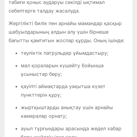
табиғи қоныс аударуы секілді ықтимал
себептерге талдау жасалуда.
Жергілікті билік пен арнайы мамандар қасқыр
шабуылдарының алдын алу үшін бірнеше
бағытты қамтитын жоспар құрды. Оның ішінде:
тәуліктік патрульдер ұйымдастыру;
мал қораларын күшейту бойынша
ұсыныстар беру;
қауіпті аймақтарда уақытша күзет
пункттерін құру;
жыртқыштарды анықтау үшін арнайы
камералар орнату;
ауыл тұрғындары арасында жедел хабар
беру жүйесін іске қосу.