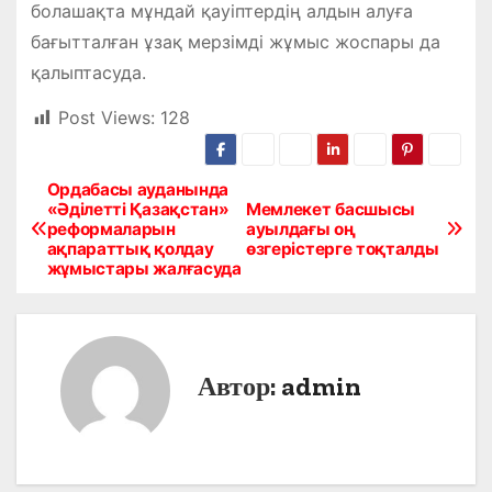
болашақта мұндай қауіптердің алдын алуға
бағытталған ұзақ мерзімді жұмыс жоспары да
қалыптасуда.
Post Views:
128
Ордабасы ауданында
Н
«Әділетті Қазақстан»
Мемлекет басшысы
реформаларын
ауылдағы оң
а
ақпараттық қолдау
өзгерістерге тоқталды
жұмыстары жалғасуда
в
и
г
Автор:
admin
а
ц