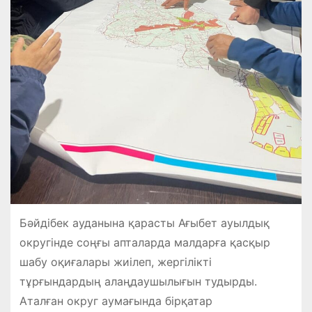
Бәйдібек ауданына қарасты Ағыбет ауылдық
округінде соңғы апталарда малдарға қасқыр
шабу оқиғалары жиілеп, жергілікті
тұрғындардың алаңдаушылығын тудырды.
Аталған округ аумағында бірқатар