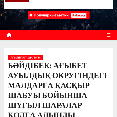
Популярные метки
R-facror
АУЫЛШАРУАШЫЛЫҒЫ
БӘЙДІБЕК: АҒЫБЕТ
АУЫЛДЫҚ ОКРУГІНДЕГІ
МАЛДАРҒА ҚАСҚЫР
ШАБУЫ БОЙЫНША
ШҰҒЫЛ ШАРАЛАР
ҚОЛҒА АЛЫНДЫ