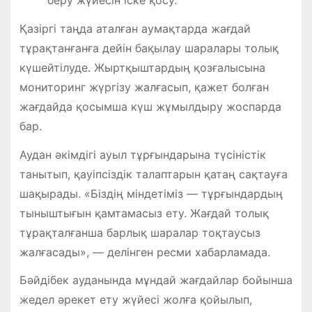
Қазіргі таңда аталған аумақтарда жағдай
тұрақтанғанға дейін бақылау шаралары толық
күшейтілуде. Жыртқыштардың қозғалысына
мониторинг жүргізу жалғасып, қажет болған
жағдайда қосымша күш жұмылдыру жоспарда
бар.
Аудан әкімдігі ауыл тұрғындарына түсіністік
танытып, қауіпсіздік талаптарын қатаң сақтауға
шақырады. «Біздің міндетіміз — тұрғындардың
тыныштығын қамтамасыз ету. Жағдай толық
тұрақталғанша барлық шаралар тоқтаусыз
жалғасады», — делінген ресми хабарламада.
Бәйдібек ауданында мұндай жағдайлар бойынша
жедел әрекет ету жүйесі жолға қойылып,