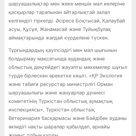
шаруашылықтар мен жеке меншік мал иелеріне
қасқырлар тарапынан айтарлықтай залал
келгендігі тіркелді. Әсіресе Боқтысай, Қалаубай
асуы, Құсұя, Жанамасай және Тұйықбұлақ
аймақтарында жағдай күрделене түскен.
Тұрғындардың қауіпсіздігі мен мал шығынын
болдырмау мақсатында аудандық және
облыстық деңгейдегі жауапты мекемелер шұғыл
түрде бірлескен әрекетке көшті. «ҚР Экология
және табиғи ресурстар министрлігі Орман
шаруашылығы және жануарлар дүниесі
комитетінің Түркістан облыстық аумақтық
инспекциясы», Түркістан облыстық
Ветеринария басқармасы және Бәйдібек ауданы
әкімдігі нақты шаралар қабылдап, арнайы
жұмыс тобын құрды.