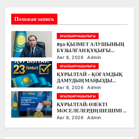
и
я
Похожая запись
п
АУЫЛШАРУАШЫЛЫҒЫ
о
850 ҚЫЗМЕТ АЛУШЫНЫҢ
БҰЗЫЛҒАН ҚҰҚЫҒЫ
з
ҚАЛПЫНА КЕЛТІРІЛДІ
Авг 8, 2026
Admin
а
АУЫЛШАРУАШЫЛЫҒЫ
ҚҰРЫЛТАЙ – ҚОҒАМДЫҚ
п
ДАМУДЫҢ МАҢЫЗДЫ
МӘСЕЛЕЛЕРІ
Авг 8, 2026
Admin
и
ТАЛҚЫЛАНАТЫН АЛАҢ
АУЫЛШАРУАШЫЛЫҒЫ
с
ҚҰРЫЛТАЙ: ӨЗЕКТІ
МӘСЕЛЕЛЕРДІҢ ШЕШІМІ –
я
ОРТАҚ ЖАУАПКЕРШІЛІКТЕ
Авг 8, 2026
Admin
м