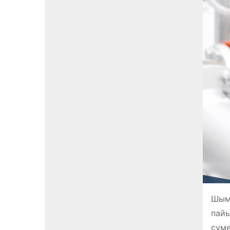
Шымк
пайы
суме