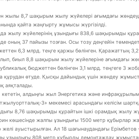
н жылы 8,7 шақырым жылу жүйелері ағымдағы жөндеуд
нында қайта жаңғырту жұмысы жүргізілді.
да жылу жүйелерінің ұзындығы 838,6 шақырымды құр
нде оның 37 пайызы тозған. Осы тозу деңгейін төмендет
еттен 6,3 млрд. теңге қаржы бөлінген. Қаражаттың 3,2 
лып, биыл 8,8 шақырым жылу жүйелеріне ағымдағы жө
убликалық бюджеттен бөлінген 3,1 млрд. теңгеге 3 жоб
а құрудан өтуде. Қысқы дайындық үшін жөндеу жұмыс
қ аяқталады.
 кететін, алдыңғы жыл Энергетика және инфрақұрылы
тжылуортталық-3» мекемесі арасындағы келісім шартқ
дығы 8,76 шақырымды құрайтын ішкі орамдық жылу жү
рин көшесінде жалпы ұзындығы 1500 метр құбырлар жа
 желі ауыстырылған. Ал 18 шағынаудандағы Ерімбетов
ы ұзындығы 808 метр құбырды демонтаждау жұмыста