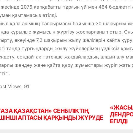
жесінде 2076 көпқабатты тұрғын үй мен 464 бюджетті
мен қамтамасыз етілді.
иыл қала әкімінің тапсырмасы бойынша 30 шақырым жы
нда құрылыс жұмысын жүргізу жоспарланып отыр. Оны
ырту, екеуінде 7,2 шақырым жылу желілерін қайта құру
ргі таңда тұрғындарды жылу жүйелерімен үздіксіз қамт
ндету, сондай-ақ төтенше жағдайлардың алдын алу м
арлы жөндеу және қайта құру жұмыстары жүріп жатыр
тігі.
ost Views:
91
«ЖАСЫЛ
ТАЗА ҚАЗАҚСТАН» СЕНБІЛІКТІҢ
ДЕНДРО
ШІНШІ АПТАСЫ ҚАРҚЫНДЫ ЖҮРУДЕ
ЕГІЛДІ