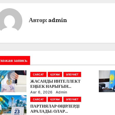
Автор:
admin
хожая запись
САЯСАТ
ҚОҒАМ
ӘЛЕУМЕТ
ЖАСАНДЫ ИНТЕЛЛЕКТ
ЕҢБЕК НАРЫҒЫН
ӨЗГЕРТУДЕ: ПАРТИЯЛАР
Авг 6, 2026
Admin
БІЛІМ БЕРУ МЕН БОЛАШАҚ
САЯСАТ
ҚОҒАМ
ӘЛЕУМЕТ
МАМАНДЫҚТАРДЫ
ПАРТИЯЛАР ӨҢІРЛЕРДІ
ТАЛҚЫЛАДЫ
АРАЛАДЫ: ОЛАР