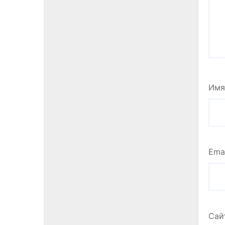
Им
Ema
Сай