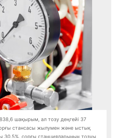
8,6 шақырым, ал тозу деңгейі 37
сорғы стансасы жылумен және ыстық
ы 30,5%, сорғы станцияларының тозуы