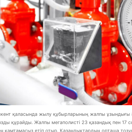
ент қаласында жылу құбырларының жалпы ұзындығы 83
зды құрайды. Жалпы мегаполисті 23 қазандық пен 17 
н қамтамасыз етіп отыр. Қазандықтардың орташа тозу