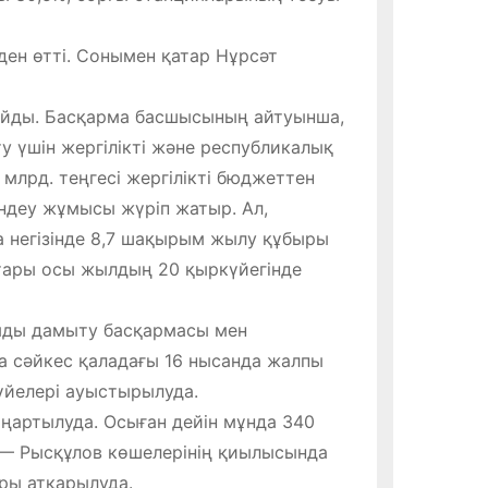
ен өтті. Сонымен қатар Нұрсәт
айды. Басқарма басшысының айтуынша,
у үшін жергілікті және республикалық
млрд. теңгесі жергілікті бюджеттен
ндеу жұмысы жүріп жатыр. Ал,
а негізінде 8,7 шақырым жылу құбыры
тары осы жылдың 20 қыркүйегінде
мды дамыту басқармасы мен
а сәйкес қаладағы 16 нысанда жалпы
йелері ауыстырылуда.
ңартылуда. Осыған дейін мұнда 340
 — Рысқұлов көшелерінің қиылысында
ры атқарылуда.