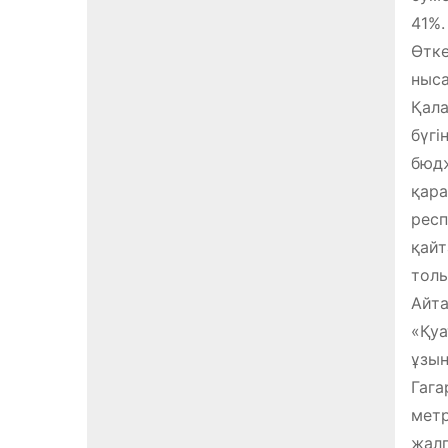
41%.
Өтке
ныса
Қала
бүгі
бюдж
қара
респ
қайт
толы
Айта
«Қуа
ұзын
Гага
метр
жалп