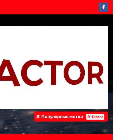
Популярные метки
R-facror