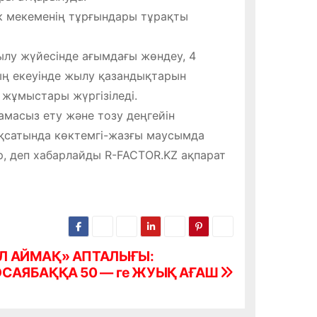
к мекеменің тұрғындары тұрақты
лу жүйесінде ағымдағы жөндеу, 4
ң екеуінде жылу қазандықтарын
 жұмыстары жүргізіледі.
амасыз ету және тозу деңгейін
ақсатында көктемгі-жазғы маусымда
, деп хабарлайды R-FACTOR.KZ ақпарат
 АЙМАҚ» АПТАЛЫҒЫ:
САЯБАҚҚА 50 — ге ЖУЫҚ АҒАШ