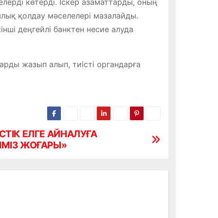
лерді көтерді. Іскер азаматтарды, оның
жылық қолдау мәселелері мазалайды.
кінші деңгейлі банктен несие алуда
арды жазып алып, тиісті органдарға
СТІК ЕЛГЕ АЙНАЛУҒА
ІМІЗ ЖОҒАРЫ»