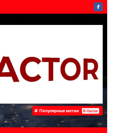
Популярные метки
R-facror