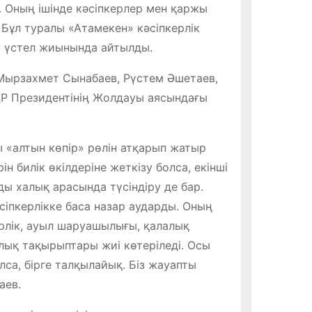
. Оның ішінде кәсіпкерлер мен қаржы
Бұл туралы «Атамекен» кәсіпкерлік
 үстел жиынында айтылды.
Мырзахмет Сынабаев, Рүстем Әшетаев,
 ҚР Президентінің Жолдауы аясындағы
 «алтын көпір» рөлін атқарып жатыр
н билік өкілдеріне жеткізу болса, екінші
ы халық арасында түсіндіру де бар.
іпкерлікке баса назар аударды. Оның
рлік, ауыл шаруашылығы, қалалық
лық тақырыптары жиі көтеріледі. Осы
лса, бірге талқылайық. Біз жауапты
аев.