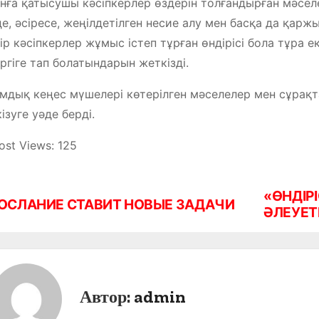
ға қатысушы кәсіпкерлер өздерін толғандырған мәселе
де, әсіресе, жеңілдетілген несие алу мен басқа да қар
ір кәсіпкерлер жұмыс істеп тұрған өндірісі бола тұра е
ргіге тап болатындарын жеткізді.
мдық кеңес мүшелері көтерілген мәселелер мен сұрақт
ізуге уәде берді.
ost Views:
125
«ӨНДІРІ
ОСЛАНИЕ СТАВИТ НОВЫЕ ЗАДАЧИ
ӘЛЕУЕТ
Автор:
admin