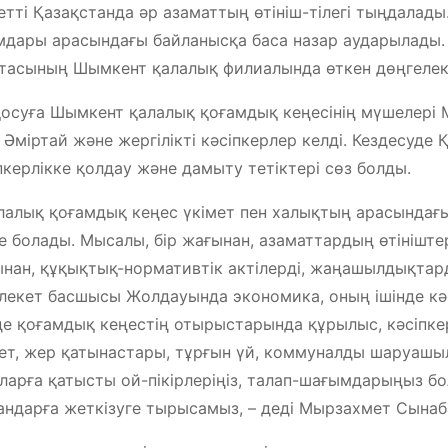
етті Қазақстанда әр азаматтың өтініш-тілегі тыңдалады
дары арасындағы байланысқа баса назар аударылады. 
тасының Шымкент қалалық филиалында өткен дөңгелек
осуға Шымкент қалалық қоғамдық кеңесінің мүшелері 
 Әміртай және жергілікті кәсіпкерлер келді. Кездесуде
пкерлікке қолдау және дамыту тетіктері сөз болды.
лалық қоғамдық кеңес үкімет пен халықтың арасындағы
е болады. Мысалы, бір жағынан, азаматтардың өтініштері
нан, құқықтық-нормативтік актілерді, жаңашылдықтард
екет басшысы Жолдауында экономика, оның ішінде кәс
де қоғамдық кеңестің отырыстарында құрылыс, кәсіпке
ет, жер қатынастары, тұрғын үй, коммуналды шаруашы
ларға қатысты ой-пікірлеріңіз, талап-шағымдарыңыз бо
ндарға жеткізуге тырысамыз, – деді Мырзахмет Сынаб