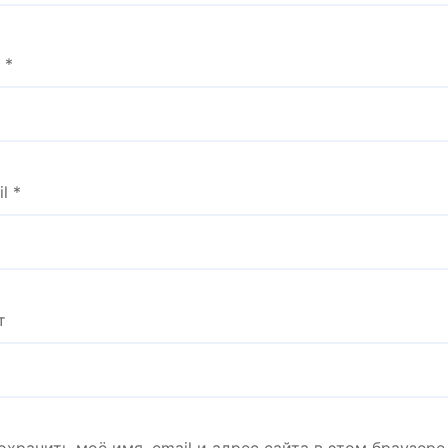
я
*
il
*
т