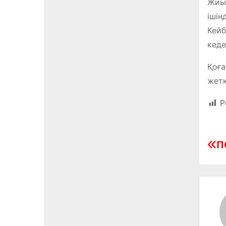
Жиын
ішін
Кейб
кеде
Қоға
жетк
P
Н
П
а
в
и
г