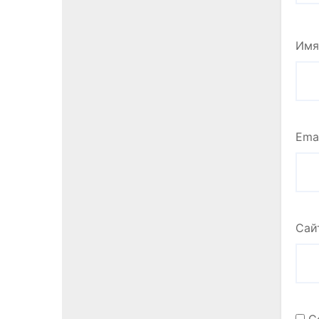
Им
Ema
Сай