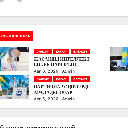
хожая запись
САЯСАТ
ҚОҒАМ
ӘЛЕУМЕТ
ЖАСАНДЫ ИНТЕЛЛЕКТ
ЕҢБЕК НАРЫҒЫН
ӨЗГЕРТУДЕ: ПАРТИЯЛАР
Авг 6, 2026
Admin
БІЛІМ БЕРУ МЕН БОЛАШАҚ
САЯСАТ
ҚОҒАМ
ӘЛЕУМЕТ
МАМАНДЫҚТАРДЫ
ПАРТИЯЛАР ӨҢІРЛЕРДІ
ТАЛҚЫЛАДЫ
АРАЛАДЫ: ОЛАР
ДӘРІГЕРЛЕРМЕН,
Авг 5, 2026
Admin
ЖҰМЫСШЫЛАРМЕН,
ФЕРМЕРЛЕРМЕН ЖӘНЕ
СТУДЕНТТЕРМЕН НЕ
ТУРАЛЫ СӨЙЛЕСТІ?
бавить комментарий