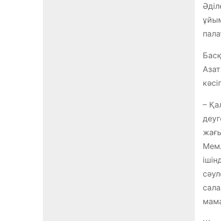
Әділ
ұйым
пала
Басқ
Азат
кәсі
– Қа
деуг
жағы
Мемл
ішін
сәул
сала
мама