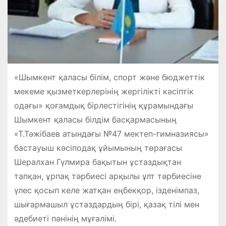
«Шымкент қаласы білім, спорт және бюджеттік
мекеме қызметкерлерінің жергілікті кәсіптік
одағы» қоғамдық бірлестігінің құрамындағы
Шымкент қаласы білдім басқармасының
«Т.Тәжібаев атындағы №47 мектеп-гимназиясы»
бастауыш кәсіподақ ұйымының төрағасы
Шералхан Гүлмира бақытын ұстаздықтан
тапқан, ұрпақ тәрбиесі арқылы ұлт тәрбиесіне
үлес қосып келе жатқан еңбекқор, ізденімпаз,
шығармашыл ұстаздардың бірі, қазақ тілі мен
әдебиеті пәнінің мұғалімі.