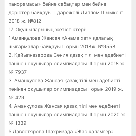
панорамасы» бейне сабақтар мен бейне
дәрістер байқауы. I дәрежелі Диплом Шымкент
2018 ж. №812
17. Оқушыларының жетістіктері:
1.Аманқұлова Жансая «Анама хат» қалалық
шығармалар байқауы ІІ орын 2018ж. №9558
2. Қайыпназарова Сәния қазақ тілі мен әдебиеті
пәнінен оқушылар олимпиадасы ІІІ орын 2018 ж.
№ 7937
3. Аманқұлова Жансая қазақ тілі мен әдебиеті
пәнінен оқушылар олимпиадасы І орын 2019 ж.
№ 429
4. Аманқұлова Жансая қазақ тілі мен әдебиеті
пәнінен оқушылар олимпиадасы ІІІ орын 2020 ж.
№ 1339
5.Давлетярова Шахризада «Жас қаламгер»