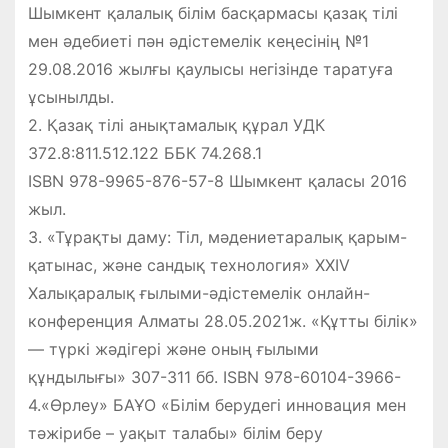
Шымкент қалалық білім басқармасы қазақ тілі
мен әдебиеті пән әдістемелік кеңесінің №1
29.08.2016 жылғы қаулысы негізінде таратуға
ұсынылды.
2. Қазақ тілі анықтамалық құрал УДК
372.8:811.512.122 ББК 74.268.1
ISBN 978-9965-876-57-8 Шымкент қаласы 2016
жыл.
3. «Тұрақты даму: Тіл, мәдениетаралық қарым-
қатынас, және сандық технология» ХХIV
Халықаралық ғылыми-әдістемелік онлайн-
конференция Алматы 28.05.2021ж. «Құтты білік»
— түркі жәдігері және оның ғылыми
құндылығы» 307-311 бб. ISBN 978-60104-3966-
4.«Өрлеу» БАҰО «Білім берудегі инновация мен
тәжірибе – уақыт талабы» білім беру