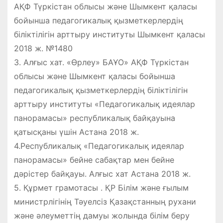
АҚФ Түркістан облысы және Шымкент қаласы
бойынша педагогикалық қызметкерлердің
біліктілігін арттыру институты Шымкент қаласы
2018 ж. №1480
3. Алғыс хат. «Өрлеу» БАҰО» АҚФ Түркістан
облысы және Шымкент қаласы бойынша
педагогикалық қызметкерлердің біліктілігін
арттыру институты «Педагогикалық идеялар
панорамасы» республикалық байқауына
қатысқаны үшін Астана 2018 ж.
4.Республикалық «Педагогикалық идеялар
панорамасы» бейне сабақтар мен бейне
дәрістер байқауы. Алғыс хат Астана 2018 ж.
5. Құрмет грамотасы . ҚР Білім және ғылым
министрлігінің Тәуелсіз Қазақстанның рухани
және әлеуметтің дамуы жолында білім беру