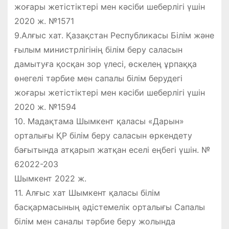
жоғары жетістіктері мен кәсіби шеберлігі үшін
2020 ж. №1571
9.Алғыс хат. Қазақстан Республикасы Білім және
ғылым министрлігінің білім беру саласын
дамытуға қосқан зор үлесі, өскелең ұрпаққа
өнегелі тәрбие мен сапалы білім берудегі
жоғары жетістіктері мен кәсіби шеберлігі үшін
2020 ж. №1594
10. Мадақтама Шымкент қаласы «Дарын»
орталығы ҚР білім беру саласын өркендету
бағытында атқарып жатқан еселі еңбегі үшін. №
62022-203
Шымкент 2022 ж.
11. Алғыс хат Шымкент қаласы білім
басқармасының әдістемелік орталығы Сапалы
білім мен саналы тәрбие беру жолында