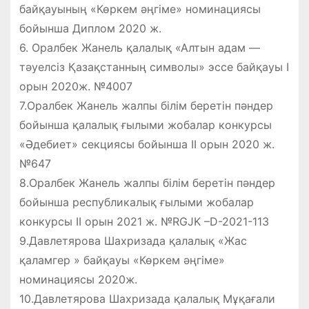
байқауының «Көркем әңгіме» номинациясы
бойынша Диплом 2020 ж.
6. Оралбек Жанель қалалық «Алтын адам —
тәуелсіз Қазақстанның символы» эссе байқауы І
орын 2020ж. №4007
7.Оралбек Жанель жалпы білім беретін пәндер
бойынша қалалық ғылыми жобалар конкурсы
«Әдебиет» секциясы бойынша ІІ орын 2020 ж.
№647
8.Оралбек Жанель жалпы білім беретін пәндер
бойынша республикалық ғылыми жобалар
конкурсы ІІ орын 2021 ж. №RGJK –D-2021-113
9.Давлетярова Шахризада қалалық «Жас
қаламгер » байқауы «Көркем әңгіме»
номинациясы 2020ж.
10.Давлетярова Шахризада қалалық Мұқағали