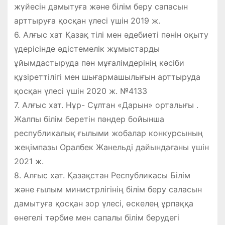
жүйесін дамытуға және білім беру сапасын
арттыруға қосқан үлесі үшін 2019 ж.
6. Алғыс хат Қазақ тілі мен әдебиеті пәнін оқыту
үдерісінде әдістемелік жұмыстарды
ұйымдастыруда пән мұғалімдерінің кәсіби
құзіреттілігі мен шығармашылығын арттыруда
қосқан үлесі үшін 2020 ж. №4133
7. Алғыс хат. Нұр- Сұлтан «Дарын» орталығы .
Жалпы білім беретін пәндер бойынша
республикалық ғылыми жобалар конкурсының
жеңімпазы Оралбек Жанельді дайындағаны үшін
2021 ж.
8. Алғыс хат. Қазақстан Республикасы Білім
және ғылым министрлігінің білім беру саласын
дамытуға қосқан зор үлесі, өскелең ұрпаққа
өнегелі тәрбие мен сапалы білім берудегі