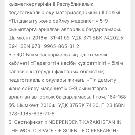
қызметкерлерінің ІІ Республикалық
педагогикалық оқу материалдарының ІІ бөлімі
«Тіл дамыту және сөйлеу мәдениеті» 5-9
сыныптарға арналған авторлық бағдарламасы.
Шымкент 2016ж. 31-41 бб. УДК 371 ББК 74.202.5
Б94 ІSBN 978- 9965-865-31-2
5. ОҚО Білім басқармасының әдістемелік
кабинеті «Педагогтің кәсіби құзіреттілігі – білім
сапасын көтерудің факторы» облыстық
педагогикалық оқулары жинағы «Тіл дамыту
және сөйлеу мәдениеті» 5-9 сыныптарға
арналған авторлық бағдарламасы. І том. 164-168
бб. Шымкент 2016ж. УДК 37ББК 74.20, П 23 ІSBN
978-9965-898-71-6
5. Сертификат «INDEPENDENT KAZAKHSTAN IN
THE WORLD SPACE OF SCIENTIFIC RESEARCH»