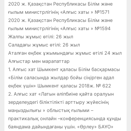
2020 ж. Қазақстан Республикасы Білім және
ғылым министрлігінің «Алғыс хаты » №1571
2020 ж. Қазақстан Республикасы Білім және
ғылым министрлігінің «Алғыс хаты » №1594
Жалпы жұмыс өтілі: 26 жыл
Саладағы жұмыс өтілі: 26 жыл
Аталған еңбек ұжымындағы жұмыс өтілі 24 жыл
Алғыстар мен марапаттар
1. Алғыс хат Шымкент қаласы Білім басқармасы
«Білім саласында жылдар бойы сіңірген адал
еңбек үшін» Шымкент қаласы 2018ж. № 622
2. Алғыс хат «Латын әліпбиіне қайта оралуын
зерделеудегі біліктілікті арттыру жүйесінің
маңыздылығы » облыстық ғылыми –
практикалық онлайн –конференциясында құнды
баяндама дайындағаны үшін. «Өрлеу» БАҰО»