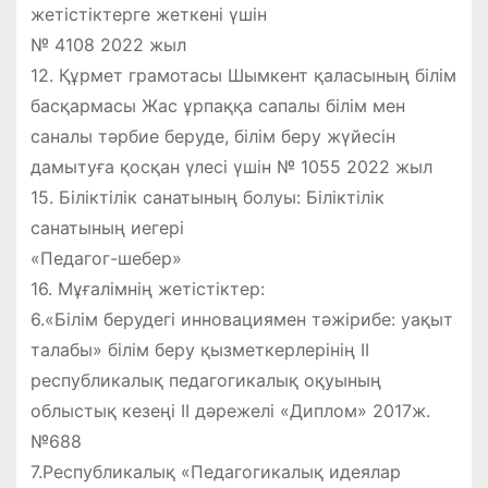
жетістіктерге жеткені үшін
№ 4108 2022 жыл
12. Құрмет грамотасы Шымкент қаласының білім
басқармасы Жас ұрпаққа сапалы білім мен
саналы тәрбие беруде, білім беру жүйесін
дамытуға қосқан үлесі үшін № 1055 2022 жыл
15. Біліктілік санатының болуы: Біліктілік
санатының иегері
«Педагог-шебер»
16. Мұғалімнің жетістіктер:
6.«Білім берудегі инновациямен тәжірибе: уақыт
талабы» білім беру қызметкерлерінің II
республикалық педагогикалық оқуының
облыстық кезеңі II дәрежелі «Диплом» 2017ж.
№688
7.Республикалық «Педагогикалық идеялар