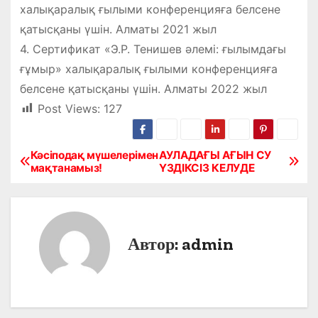
халықаралық ғылыми конференцияға белсене
қатысқаны үшін. Алматы 2021 жыл
4. Сертификат «Э.Р. Тенишев әлемі: ғылымдағы
ғұмыр» халықаралық ғылыми конференцияға
белсене қатысқаны үшін. Алматы 2022 жыл
Post Views:
127
Кәсіподақ мүшелерімен
АУЛАДАҒЫ АҒЫН СУ
Н
мақтанамыз!
ҮЗДІКСІЗ КЕЛУДЕ
а
в
Автор:
admin
и
г
а