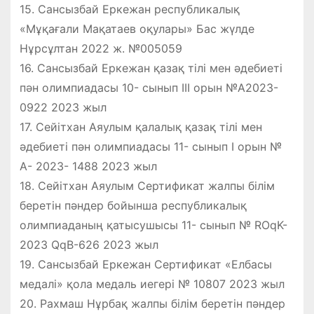
15. Сансызбай Еркежан республикалық
«Мұқағали Мақатаев оқулары» Бас жүлде
Нұрсұлтан 2022 ж. №005059
16. Сансызбай Еркежан қазақ тілі мен әдебиеті
пән олимпиадасы 10- сынып ІІІ орын №А2023-
0922 2023 жыл
17. Сейітхан Аяулым қалалық қазақ тілі мен
әдебиеті пән олимпиадасы 11- сынып І орын №
А- 2023- 1488 2023 жыл
18. Сейітхан Аяулым Сертификат жалпы білім
беретін пәндер бойынша республикалық
олимпиаданың қатысушысы 11- сынып № ROqK-
2023 QqB-626 2023 жыл
19. Сансызбай Еркежан Сертификат «Елбасы
медалі» қола медаль иегері № 10807 2023 жыл
20. Рахмаш Нұрбақ жалпы білім беретін пәндер