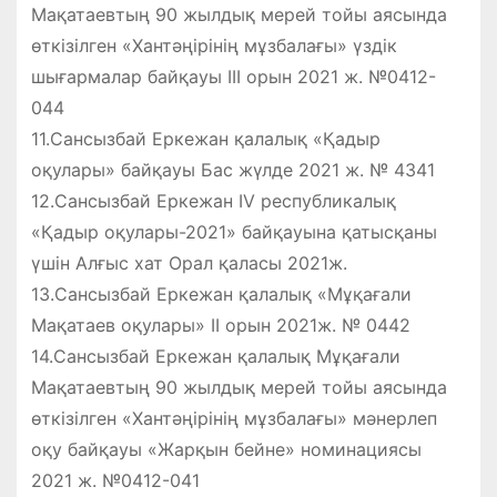
Мақатаевтың 90 жылдық мерей тойы аясында
өткізілген «Хантәңірінің мұзбалағы» үздік
шығармалар байқауы ІІІ орын 2021 ж. №0412-
044
11.Сансызбай Еркежан қалалық «Қадыр
оқулары» байқауы Бас жүлде 2021 ж. № 4341
12.Сансызбай Еркежан IV республикалық
«Қадыр оқулары-2021» байқауына қатысқаны
үшін Алғыс хат Орал қаласы 2021ж.
13.Сансызбай Еркежан қалалық «Мұқағали
Мақатаев оқулары» ІІ орын 2021ж. № 0442
14.Сансызбай Еркежан қалалық Мұқағали
Мақатаевтың 90 жылдық мерей тойы аясында
өткізілген «Хантәңірінің мұзбалағы» мәнерлеп
оқу байқауы «Жарқын бейне» номинациясы
2021 ж. №0412-041