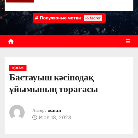
Популярные метки
R-facror
ҚОҒАМ
Бастауыш кәсіподақ
ұйымының төрағасы
Автор:
admin
Июл 18, 2023