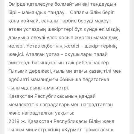
Өмірде қателесуге болмайтын екі таңдаудың
бірі – мамандық таңдау. Сапалы білім беріп
қана қоймай, саналы тәрбие беруді мақсұт
еткен ұстаздың шәкірттері бұл күнде еліміздің
дамуына елеулі үлес қосып жүрген мамандық
иелері. Ұстаз еңбегінің жемісі – шәкірттерінің
жеңісі. Аталған ұстаз – оқушылары талай
биіктерді бағындырғын тәжірибелі бапкер.
Ғылыми дәрежесі, ғылыми атағы қазақ тілі мен
әдебиеті мамандығы бойынша педагогика
ғылымдарының магистрі.
Қазақстан Республикасының қандай
мемлекеттік наградаларымен наградталған
және наградталған уақыты:
2019 ж. Қазақстан Республикасы Білім және
ғылым министрлігінің «Құрмет грамотасы »