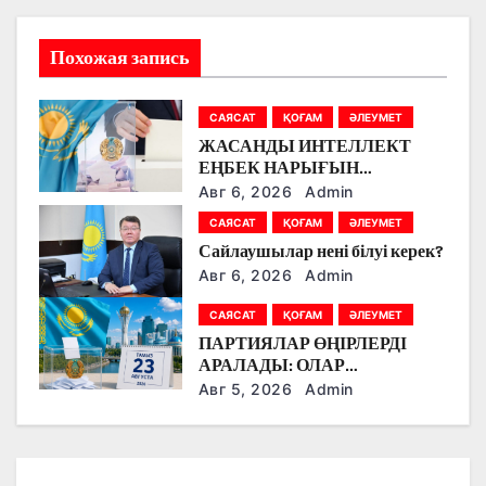
ц
Похожая запись
и
я
САЯСАТ
ҚОҒАМ
ӘЛЕУМЕТ
п
ЖАСАНДЫ ИНТЕЛЛЕКТ
ЕҢБЕК НАРЫҒЫН
о
ӨЗГЕРТУДЕ: ПАРТИЯЛАР
Авг 6, 2026
Admin
БІЛІМ БЕРУ МЕН БОЛАШАҚ
САЯСАТ
ҚОҒАМ
ӘЛЕУМЕТ
з
МАМАНДЫҚТАРДЫ
Сайлаушылар нені білуі керек?
ТАЛҚЫЛАДЫ
а
Авг 6, 2026
Admin
п
САЯСАТ
ҚОҒАМ
ӘЛЕУМЕТ
ПАРТИЯЛАР ӨҢІРЛЕРДІ
и
АРАЛАДЫ: ОЛАР
ДӘРІГЕРЛЕРМЕН,
Авг 5, 2026
Admin
с
ЖҰМЫСШЫЛАРМЕН,
ФЕРМЕРЛЕРМЕН ЖӘНЕ
я
СТУДЕНТТЕРМЕН НЕ
ТУРАЛЫ СӨЙЛЕСТІ?