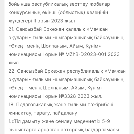
бойынша республикалық зерттеу жобалар
конкурсының екінші (облыстық) кезеңінің
жүлдегері ІІ орын 2023 жыл
21. Сансызбай Еркежан қалалық «Мағжан
оқулары» ғылыми -шығармашылық байқауының
«Өлең -менің Шолпаным, Айым, Күнім»
номинациясы І орын № MZhB-D2023-001 2023
жыл
22. Сансызбай Еркежан республикалық «Мағжан
оқулары» ғылыми -шығармашылық байқауының
«Өлең – менің Шолпаным, Айым, Күнім»
номинациясы І орын №3328 2023 жыл.
18. Педагогикалық және ғылыми тәжірибені
жинақтау, тарату, пайдалану
1.«Тіл дамыту және сөйлеу мәдениеті» 5-9
сыныптарға арналған авторлық бағдарламасы