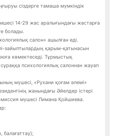
аңғыруы сіздерге тамаша мүмкіндік
мшесі 14-29 жас аралығындағы жастарға
е болады.
ологиялық салон» ашылған еді.
лі-зайыптылардың қарым-қатынасын
жоюға көмектеседі. Тұрмыстық
п сұраққа психологиялық салоннан жауап
ының мүшесі, «Рухани қоғам әлемі»
зидентінің жанындағы Әйелдер істері
омиссия мүшесі Лимана Қойшиева.
ар:
 балағаттау);