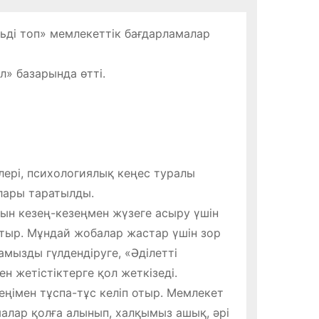
ді топ» мемлекеттік бағдарламалар
» базарында өтті.
рі, психологиялық кеңес туралы
лары таратылды.
ын кезең-кезеңмен жүзеге асыру үшін
атыр. Мұндай жобалар жастар үшін зор
амызды гүлдендіруге, «Әділетті
н жетістіктерге қол жеткізеді.
еңімен тұспа-тұс келіп отыр. Мемлекет
лар қолға алынып, халқымыз ашық, әрі