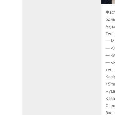
Жаст
бойы
Ақпа
Түсі
— Ме
— «Ж
— «А
— «Ж
түсі
Қазі
«Sma
мүмк
Қаза
Сізд
басш