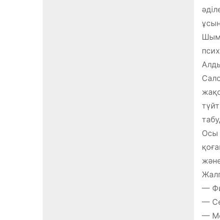
әділ
ұсын
Шымк
псих
Алды
Сало
жақс
түйт
табу
Осы 
қоға
және
Жалп
— Фи
— Се
— Мо