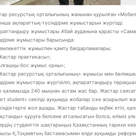
ар ресурстық орталығының жанынан құрылған «Мобиль
нша ақпараттық-түсіндірме жұмыстарын жүргізді.
раттандыру жұмыстары Абай ауданына қарасты «Самал
ндірме жұмыстары барысында:
млекеттік жұмыспен қамту бағдарламалары;
астар практикасы»;
лғашқы бос жұмыс орны»;
астар ресурстық орталығының» жұмысы мен бөлімшеле
ндірме жұмыстары жүргізіліп, ақпараттандыру парақша
р қаламызда 240 мыңнан астам жас бар. Жастар саясат
rt student» секілді ауқымда жобалар іске асырылып ж
індіктерге жол ашады. Жастар табанды еңбек етіп, қал
қстанды» құруға белсене атсалысатын болса, еліміз үлке
ердің студенттік шақтарыңыз Қазақстанның тарихи кез
ысы Қ.Тоқаевтың бастамасымен елде ауқымды реформа