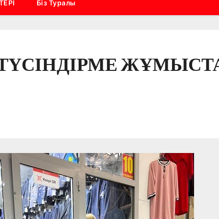
ТЕРІ
Біз Туралы
ТҮСІНДІРМЕ ЖҰМЫСТА