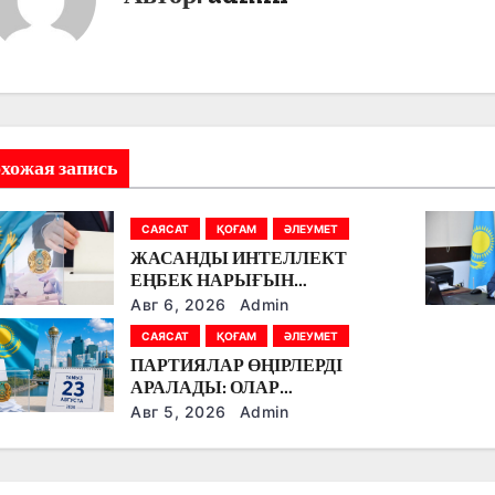
хожая запись
САЯСАТ
ҚОҒАМ
ӘЛЕУМЕТ
ЖАСАНДЫ ИНТЕЛЛЕКТ
ЕҢБЕК НАРЫҒЫН
ӨЗГЕРТУДЕ: ПАРТИЯЛАР
Авг 6, 2026
Admin
БІЛІМ БЕРУ МЕН БОЛАШАҚ
САЯСАТ
ҚОҒАМ
ӘЛЕУМЕТ
МАМАНДЫҚТАРДЫ
ПАРТИЯЛАР ӨҢІРЛЕРДІ
ТАЛҚЫЛАДЫ
АРАЛАДЫ: ОЛАР
ДӘРІГЕРЛЕРМЕН,
Авг 5, 2026
Admin
ЖҰМЫСШЫЛАРМЕН,
ФЕРМЕРЛЕРМЕН ЖӘНЕ
СТУДЕНТТЕРМЕН НЕ