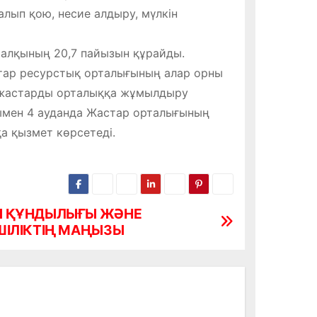
лып қою, несие алдыру, мүлкін
халқының 20,7 пайызын құрайды.
тар ресурстық орталығының алар орны
і жастарды орталыққа жұмылдыру
ымен 4 ауданда Жастар орталығының
а қызмет көрсетеді.
Ы ҚҰНДЫЛЫҒЫ ЖӘНЕ
ШІЛІКТІҢ МАҢЫЗЫ