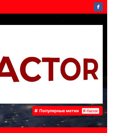
Популярные метки
R-facror