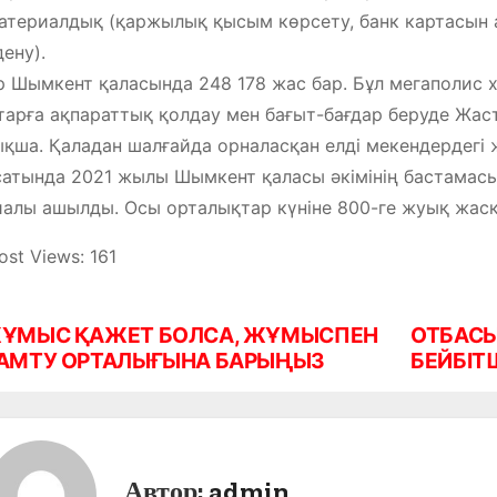
териалдық (қаржылық қысым көрсету, банк картасын а
ену).
р Шымкент қаласында 248 178 жас бар. Бұл мегаполис 
арға ақпараттық қолдау мен бағыт-бағдар беруде Жас
қша. Қаладан шалғайда орналасқан елді мекендердег
атында 2021 жылы Шымкент қаласы әкімінің бастамас
алы ашылды. Осы орталықтар күніне 800-ге жуық жасқ
ost Views:
161
ҰМЫС ҚАЖЕТ БОЛСА, ЖҰМЫСПЕН
ОТБАС
АМТУ ОРТАЛЫҒЫНА БАРЫҢЫЗ
БЕЙБІТ
Автор:
admin