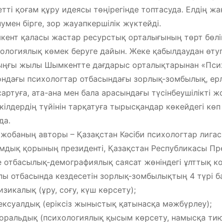
етті қоғам құру идеясы төңірегінде топтасуда. Елдің ж
умен бірге, зор жауапкершілік жүктейді.
ент қаласы жастар ресурстық орталығының төрт бөлі
ологиялық көмек беруге дайын. Жеке қабылдаудан өтуг
ңғы жылы Шымкентте дағдарыс орталықтарынан «Псих
ндағы психологтар отбасындағы зорлық-зомбылық, ер
артуға, ата-ана мен бала арасындағы түсінбеушілікті 
кілдердің түйінін тарқатуға тырысқандар көкейдегі кө
да.
жобаның авторы – Қазақстан Кәсіби психологтар лигас
мдық қорының президенті, Қазақстан Республикасы Пре
 отбасылық-демографиялық саясат жөніндегі ұлттық к
ы отбасында кездесетін зорлық-зомбылықтың 4 түрі б
зикалық (ұру, соғу, күш көрсету);
ксуалдық (еріксіз жыныстық қатынасқа мәжбүрлеу);
ральдық (психологиялық қысым көрсету, намысқа тию,