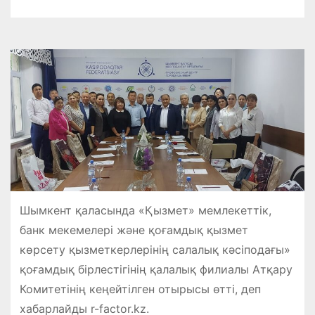
Шымкент қаласында «Қызмет» мемлекеттік,
банк мекемелері және қоғамдық қызмет
көрсету қызметкерлерінің салалық кәсіподағы»
қоғамдық бірлестігінің қалалық филиалы Атқару
Комитетінің кеңейтілген отырысы өтті, деп
хабарлайды r-factor.kz.