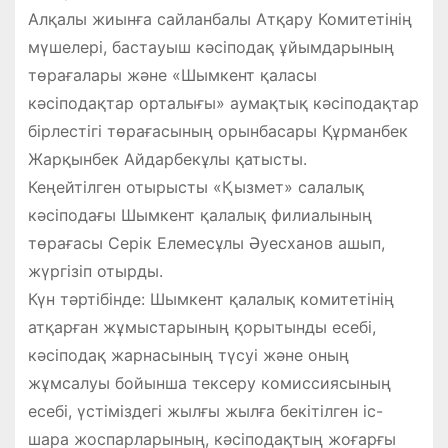
Алқалы жиынға сайланбалы Атқару Комитетінің
мүшелері, бастауыш кәсіподақ ұйымдарының
төрағалары және «Шымкент қаласы
кәсіподақтар орталығы» аумақтық кәсіподақтар
бірлестігі төрағасының орынбасары Құрманбек
Жарқынбек Айдарбекұлы қатысты.
Кеңейтілген отырысты «Қызмет» салалық
кәсіподағы Шымкент қалалық филиалының
төрағасы Серік Елемесұлы Әуесханов ашып,
жүргізіп отырды.
Күн тәртібінде: Шымкент қалалық комитетінің
атқарған жұмыстарының қорытынды есебі,
кәсіподақ жарнасының түсуі және оның
жұмсалуы бойынша тексеру комиссиясының
есебі, үстіміздегі жылғы жылға бекітілген іс-
шара жоспарларының, кәсіподақтың жоғарғы