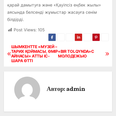
қарай дамытуға және «Қауіпсіз еңбек жылы»
аясында белсенді жұмыстар жасауға сенім
білдірді.
Post Views:
105
ШЫМКЕНТТЕ «МУЗЕЙ –
Н
ТАРИХ ҚОЙМАСЫ, ӨМІР
«BIR TOLQYNDA»С
АЙНАСЫ» АТТЫ ІС-
МОЛОДЕЖЬЮ
а
ШАРА ӨТТІ
в
и
Автор:
admin
г
а
ц