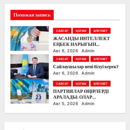
и
Похожая запись
я
п
САЯСАТ
ҚОҒАМ
ӘЛЕУМЕТ
ЖАСАНДЫ ИНТЕЛЛЕКТ
о
ЕҢБЕК НАРЫҒЫН
ӨЗГЕРТУДЕ: ПАРТИЯЛАР
з
Авг 6, 2026
Admin
БІЛІМ БЕРУ МЕН БОЛАШАҚ
САЯСАТ
ҚОҒАМ
ӘЛЕУМЕТ
МАМАНДЫҚТАРДЫ
а
Сайлаушылар нені білуі керек?
ТАЛҚЫЛАДЫ
Авг 6, 2026
Admin
п
САЯСАТ
ҚОҒАМ
ӘЛЕУМЕТ
и
ПАРТИЯЛАР ӨҢІРЛЕРДІ
с
АРАЛАДЫ: ОЛАР
ДӘРІГЕРЛЕРМЕН,
Авг 5, 2026
Admin
я
ЖҰМЫСШЫЛАРМЕН,
ФЕРМЕРЛЕРМЕН ЖӘНЕ
м
СТУДЕНТТЕРМЕН НЕ
ТУРАЛЫ СӨЙЛЕСТІ?