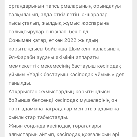
органдарының тапсырмаларының орындалуы
талқыланып, алда өткізілетін іс-шаралар
пысықталып, жылдық жұмыс жоспарына
толықтырулар енгізіләп, бекітілді.
Сонымен қатар, өткен 2022 жылдың
қорытындысы бойынша Шымкент қаласының
Әл-Фараби ауданы әкімінің аппараты
мемлекеттік мекемесінің бастауыш кәсіподақ
ұйымы «Үздік бастауыш кәсіподақ ұйымы» деп
танылды.
Атқарылған жұмыстардың қорытындысы
бойынша белсенді кәсіподақ мүшелерінің он
төрт адамына наградалар мен отыз адамына
сыйлықтар табысталды.
Жиын соңында кәсіподақ төрағалары
алғыстарын айтып, кәсіподақ қозғалысын әрі