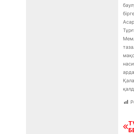
баул
бірг
Асар
Тұрғ
Мемл
таза
мақс
наси
арда
Қала
қалд
P
Т
Н
Б