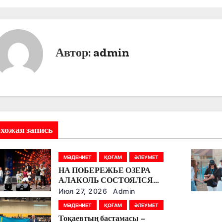
Автор:
admin
хожая запись
МӘДЕНИЕТ
ҚОҒАМ
ӘЛЕУМЕТ
НА ПОБЕРЕЖЬЕ ОЗЕРА
АЛАКОЛЬ СОСТОЯЛСЯ
ФЕСТИВАЛЬ «АЛАКӨЛ
Июл 27, 2026
Admin
ТОЛҚЫНЫ»
МӘДЕНИЕТ
ҚОҒАМ
ӘЛЕУМЕТ
Тоқаевтың бастамасы –