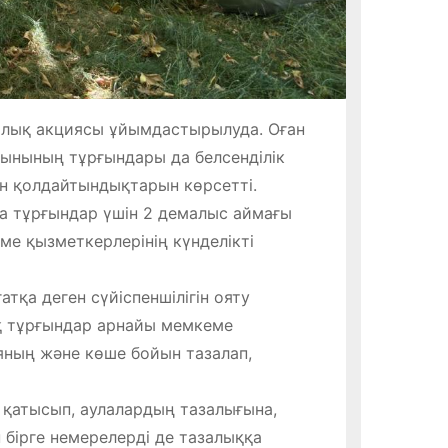
ялық акциясы ұйымдастырылуда. Оған
нынының тұрғындары да белсенділік
н қолдайтындықтарын көрсетті.
да тұрғындар үшін 2 демалыс аймағы
ме қызметкерлерінің күнделікті
қа деген сүйіспеншілігін ояту
қ тұрғындар арнайы мемкеме
ның және көше бойын тазалап,
 қатысып, аулалардың тазалығына,
 бірге немерелерді де тазалыққа