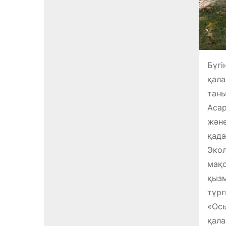
Бүгі
қала
таны
Асар
және
қада
Экол
мақс
қызм
тұрғ
«Осы
қала