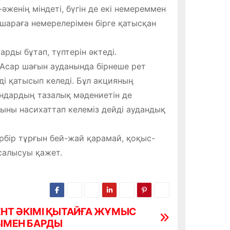
-әженің міндеті, бүгін де екі немереммен
 шараға немерелерімен бірге қатысқан
рды бұтап, түптерін әктеді.
Асар шағын ауданында бірнеше рет
і қатысып келеді. Бұл акцияның
ындардың тазалық мәдениетін де
сыны насихаттап келеміз дейді аудандық
 әрбір тұрғын бей-жай қарамай, қоқыс-
салысуы қажет.
Т ӘКІМІ ҚЫТАЙҒА ЖҰМЫС
ЫМЕН БАРДЫ