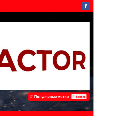
Популярные метки
R-facror