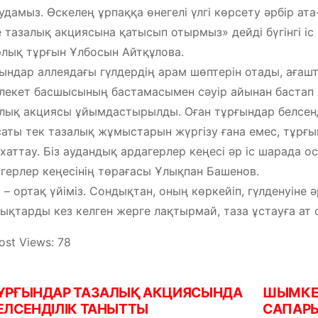
удамыз. Өскелең ұрпаққа өнегелі үлгі көрсету әрбір ата
е тазалық акциясына қатысып отырмыз» дейді бүгінгі іс
лық тұрғын Ұлбосын Айтқұлова.
ындар аллеядағы гүлдердің арам шөптерін отады, ағашта
екет басшысының бастамасымен сәуір айынан бастап 
лық акциясы ұйымдастырылды. Оған тұрғындар белсенд
аты тек тазалық жұмыстарын жүргізу ғана емес, тұрғ
хаттау. Біз аудандық ардагерлер кеңесі әр іс шарада о
герлер кеңесінің төрағасы Ұлықпан Башенов.
 – ортақ үйіміз. Сондықтан, оның көркейіп, гүлденуіне
ықтарды кез келген жерге лақтырмай, таза ұстауға ат 
ost Views:
78
ҰРҒЫНДАР ТАЗАЛЫҚ АКЦИЯСЫНДА
ШЫМКЕН
ЕЛСЕНДІЛІК ТАНЫТТЫ
САПАР