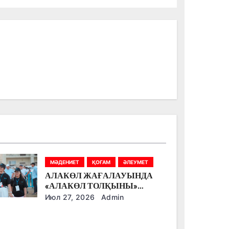
МӘДЕНИЕТ
ҚОҒАМ
ӘЛЕУМЕТ
АЛАКӨЛ ЖАҒАЛАУЫНДА
«АЛАКӨЛ ТОЛҚЫНЫ»
ФЕСТИВАЛІ ӨТТІ
Июл 27, 2026
Admin