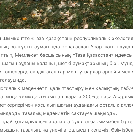
н Шымкентте «Таза Қазақстан» республикалық экологи
ның солтүстік аумағында орналасқан Асар шағын ауда
ттып, Мемлекет басшысының «Таза Қазақстан» идеясы
 шағын ауданы қаланың шеткі аумақтарының бірі. Мұн
 көшелерде сәндік ағаштар мен гүлзарлар арнайы меке
ғалауында.
огиялық мәдениетті қалыптастыру мен халықтың табиғат
атында ұйымдастырылған шараға 200-ден аса Асарлы
еткерлерімен қосылып шағын аудандағы орталық аллея
ындарды тазалық мәдениетін сақтауға шақырды.
ндай қоғамдық іс-шараларға бүкіл отбасымызбен бірге
мыздың тазалығына үнемі атсалысып келеміз. Өзімізбен