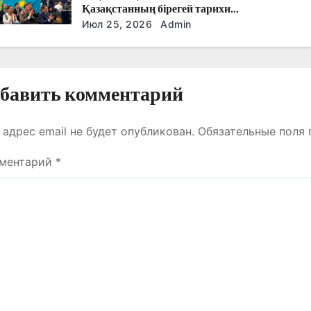
Қазақстанның бірегей тарихи
ескерткіштері халықаралық
Июл 25, 2026
Admin
мәртебеге ие болды
бавить комментарий
 адрес email не будет опубликован.
Обязательные поля
ментарий
*