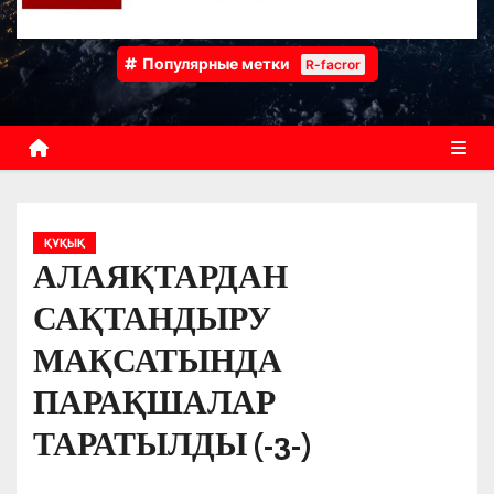
Популярные метки
R-facror
ҚҰҚЫҚ
АЛАЯҚТАРДАН
САҚТАНДЫРУ
МАҚСАТЫНДА
ПАРАҚШАЛАР
ТАРАТЫЛДЫ (-3-)