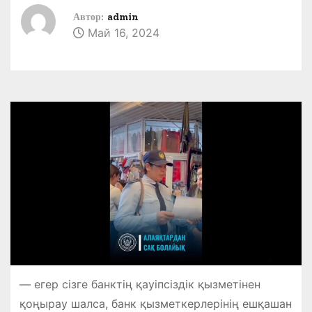
Автор:
admin
Май 16, 2024
— егер сізге банктің қауіпсіздік қызметінен
қоңырау шалса, банк қызметкерлерінің ешқашан