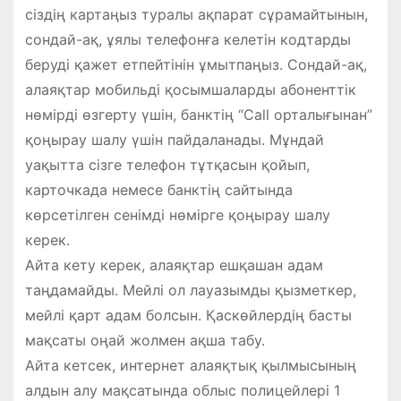
сіздің картаңыз туралы ақпарат сұрамайтынын,
сондай-ақ, ұялы телефонға келетін кодтарды
беруді қажет етпейтінін ұмытпаңыз. Сондай-ақ,
алаяқтар мобильді қосымшаларды абоненттік
нөмірді өзгерту үшін, банктің “Call орталығынан”
қоңырау шалу үшін пайдаланады. Мұндай
уақытта сізге телефон тұтқасын қойып,
карточкада немесе банктің сайтында
көрсетілген сенімді нөмірге қоңырау шалу
керек.
Айта кету керек, алаяқтар ешқашан адам
таңдамайды. Мейлі ол лауазымды қызметкер,
мейлі қарт адам болсын. Қаскөйлердің басты
мақсаты оңай жолмен ақша табу.
Айта кетсек, интернет алаяқтық қылмысының
алдын алу мақсатында облыс полицейлері 1