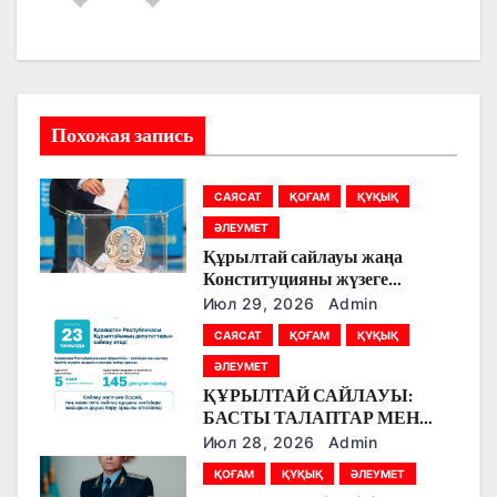
ц
и
я
Похожая запись
п
САЯСАТ
ҚОҒАМ
ҚҰҚЫҚ
о
ӘЛЕУМЕТ
з
Құрылтай сайлауы жаңа
Конституцияны жүзеге
а
асырудың алғашқы кезеңі
Июл 29, 2026
Admin
болады
САЯСАТ
ҚОҒАМ
ҚҰҚЫҚ
п
ӘЛЕУМЕТ
и
ҚҰРЫЛТАЙ САЙЛАУЫ:
БАСТЫ ТАЛАПТАР МЕН
с
ЕРЕКШЕЛІКТЕР
Июл 28, 2026
Admin
я
ҚОҒАМ
ҚҰҚЫҚ
ӘЛЕУМЕТ