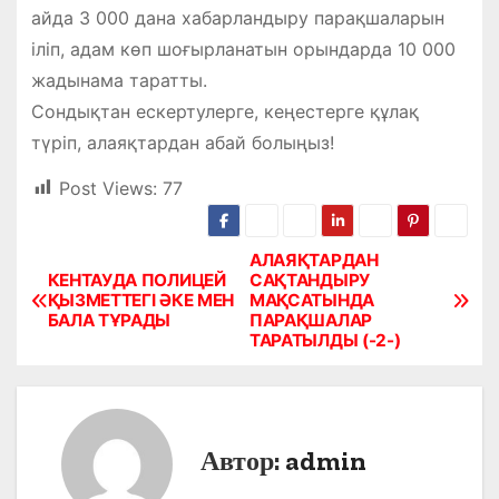
айда 3 000 дана хабарландыру парақшаларын
іліп, адам көп шоғырланатын орындарда 10 000
жадынама таратты.
Сондықтан ескертулерге, кеңестерге құлақ
түріп, алаяқтардан абай болыңыз!
Post Views:
77
АЛАЯҚТАРДАН
Н
КЕНТАУДА ПОЛИЦЕЙ
САҚТАНДЫРУ
ҚЫЗМЕТТЕГІ ӘКЕ МЕН
МАҚСАТЫНДА
а
БАЛА ТҰРАДЫ
ПАРАҚШАЛАР
ТАРАТЫЛДЫ (-2-)
в
и
г
Автор:
admin
а