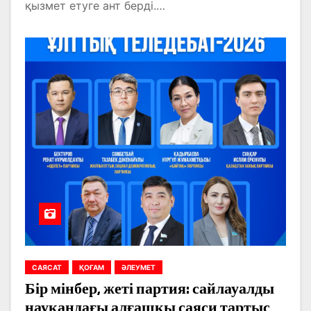
қызмет етуге ант берді.…
САЯСАТ
ҚОҒАМ
ӘЛЕУМЕТ
Бір мінбер, жеті партия: сайлауалды
науқандағы алғашқы саяси тартыс