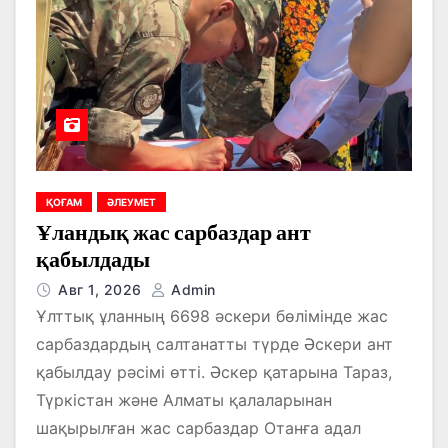
ҚОҒАМ
ӘЛЕУМЕТ
Ұландық жас сарбаздар ант
қабылдады
Авг 1, 2026
Admin
Ұлттық ұланның 6698 әскери бөлімінде жас
сарбаздардың салтанатты түрде Әскери ант
қабылдау рәсімі өтті. Әскер қатарына Тараз,
Түркістан және Алматы қалаларынан
шақырылған жас сарбаздар Отанға адал