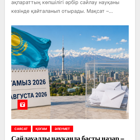
ақпараттың көпшілігі әрбір сайлау науқаны
кезінде қайталанып отырады. Мақсат –…
САЯСАТ
ҚОҒАМ
ӘЛЕУМЕТ
Сайлауалды науқанда басты назар –