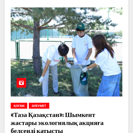
ҚОҒАМ
ӘЛЕУМЕТ
«Таза Қазақстан»: Шымкент
жастары экологиялық акцияға
белсенді қатысты