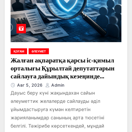
ҚОҒАМ
ӘЛЕУМЕТ
Жалған ақпаратқа қарсы іс-қимыл
орталығы Құрылтай депутаттарын
сайлауға дайындық кезеңинде
ақпараттық кеңістікке мониторинга
Авг 5, 2026
Admin
жүргізуді жалғастыруда.
Дауыс беру күні жақындахан сайын
әлеуметтик желалерде сайлауды әділ
ұйымдастыруға күмән келтиретін
жарияланымдар санының арта тюсетіні
белгілі. Тәжірибе көрсеткендей, мұндай