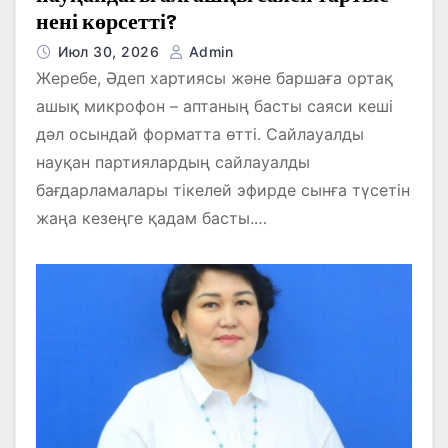
нені көрсетті?
Июл 30, 2026
Admin
Жеребе, Әдеп хартиясы және баршаға ортақ
ашық микрофон – аптаның басты саяси кеші
дәл осындай форматта өтті. Сайлауалды
науқан партиялардың сайлауалды
бағдарламалары тікелей эфирде сынға түсетін
жаңа кезеңге қадам басты.…