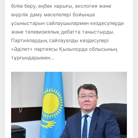
білім беру, еңбек нарығы, экология және
өңірлік даму мәселелері бойынша
ұсыныстарын сайлаушылармен кездесулерде
және телевизиялық дебатта таныстырды.
Партиялардың сайлауалды кездесулері
«Әділет» партиясы Қызылорда облысының
тұрғындарымен…