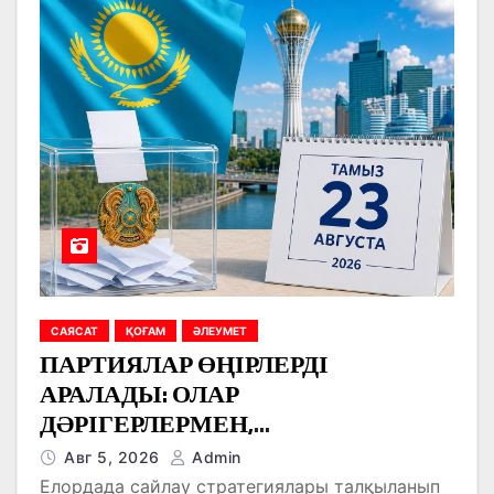
САЯСАТ
ҚОҒАМ
ӘЛЕУМЕТ
ПАРТИЯЛАР ӨҢІРЛЕРДІ
АРАЛАДЫ: ОЛАР
ДӘРІГЕРЛЕРМЕН,
ЖҰМЫСШЫЛАРМЕН,
Авг 5, 2026
Admin
ФЕРМЕРЛЕРМЕН ЖӘНЕ
Елордада сайлау стратегиялары талқыланып