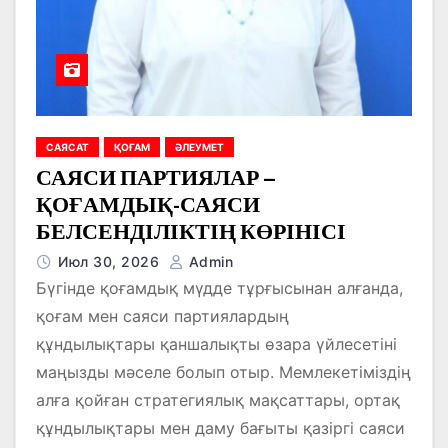
САЯСАТ
ҚОҒАМ
ӘЛЕУМЕТ
САЯСИ ПАРТИЯЛАР –
ҚОҒАМДЫҚ-САЯСИ
БЕЛСЕНДІЛІКТІҢ КӨРІНІСІ
Июл 30, 2026
Admin
Бүгінде қоғамдық мүдде тұрғысынан алғанда,
қоғам мен саяси партиялардың
құндылықтары қаншалықты өзара үйлесетіні
маңызды мәселе болып отыр. Мемлекетіміздің
алға қойған стратегиялық мақсаттары, ортақ
құндылықтары мен даму бағыты қазіргі саяси