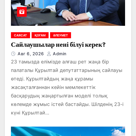
САЯСАТ
ҚОҒАМ
ӘЛЕУМЕТ
Сайлаушылар нені білуі керек?
Авг 6, 2026
Admin
23 тамызда елімізде алғаш рет жаңа бір
палаталы Құрылтай депутаттарының сайлауы
өтеді. Құрылтайдың жаңа құрамы
жасақталғаннан кейін мемлекеттік
басқарудың жаңартылған моделі толық
көлемде жұмыс істей бастайды. Шілденің 23-і
күні Құрылтай…