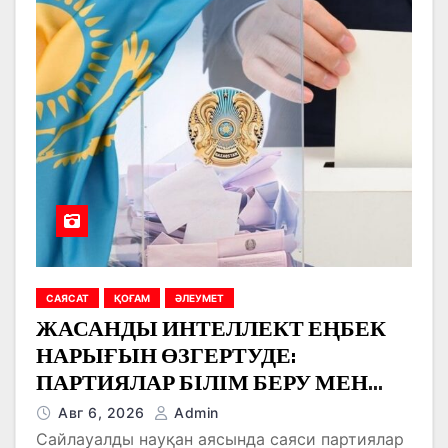
САЯСАТ
ҚОҒАМ
ӘЛЕУМЕТ
ЖАСАНДЫ ИНТЕЛЛЕКТ ЕҢБЕК
НАРЫҒЫН ӨЗГЕРТУДЕ:
ПАРТИЯЛАР БІЛІМ БЕРУ МЕН
БОЛАШАҚ МАМАНДЫҚТАРДЫ
Авг 6, 2026
Admin
ТАЛҚЫЛАДЫ
Сайлауалды науқан аясында саяси партиялар