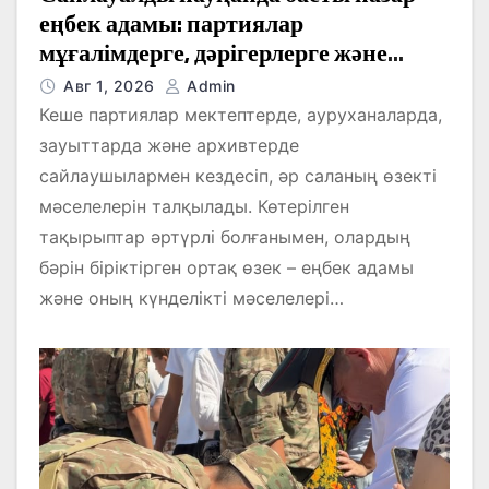
еңбек адамы: партиялар
мұғалімдерге, дәрігерлерге және
өндіріс қызметкерлеріне не ұсынады?
Авг 1, 2026
Admin
Кеше партиялар мектептерде, ауруханаларда,
зауыттарда және архивтерде
сайлаушылармен кездесіп, әр саланың өзекті
мәселелерін талқылады. Көтерілген
тақырыптар әртүрлі болғанымен, олардың
бәрін біріктірген ортақ өзек – еңбек адамы
және оның күнделікті мәселелері…