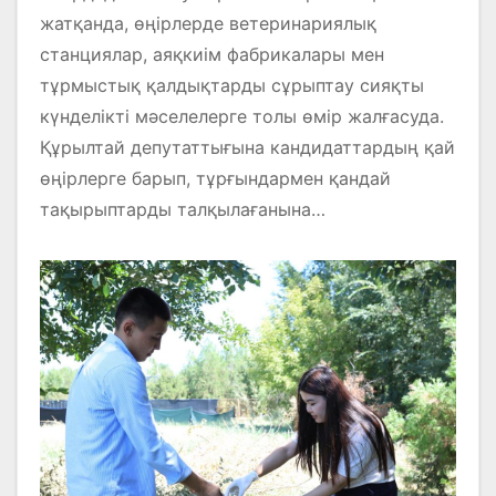
СТУДЕНТТЕРМЕН НЕ ТУРАЛЫ
жатқанда, өңірлерде ветеринариялық
СӨЙЛЕСТІ?
станциялар, аяқкиім фабрикалары мен
тұрмыстық қалдықтарды сұрыптау сияқты
күнделікті мәселелерге толы өмір жалғасуда.
Құрылтай депутаттығына кандидаттардың қай
өңірлерге барып, тұрғындармен қандай
тақырыптарды талқылағанына…